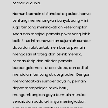
terbaik di dunia.
Namun bermain di Sahabatqq bukan hanya
tentang memenangkan banyak uang – ini
juga tentang meningkatkan keterampilan
Anda dan menjadi pemain poker yang lebih
baik. Situs ini menawarkan sejumlah sumber
daya dan alat untuk membantu pemain
mengasah strategi dan teknik mereka,
termasuk tip dan trik dari pemain
berpengalaman, tutorial video, dan artikel
mendalam tentang strategi poker. Dengan
memanfaatkan sumber daya ini, pemain
dapat mempelajari taktik baru,
mengembangkan gaya bermain mereka
sendiri, dan pada akhirnya meningkatkan