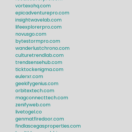
vortexohq.com
epicadventurepro.com
insightwavelab.com
lifeexplorerpro.com
novusgo.com
bytestormpro.com
wanderlustchrono.com
culturetrendlab.com
trendsensehub.com
ticktockenigma.com
eulerxr.com
geekifygenius.com
orbitextech.com
magconnecttech.com
zenifyweb.com
livetogel.co
genmatfiredoor.com
findlascegasproperties.com