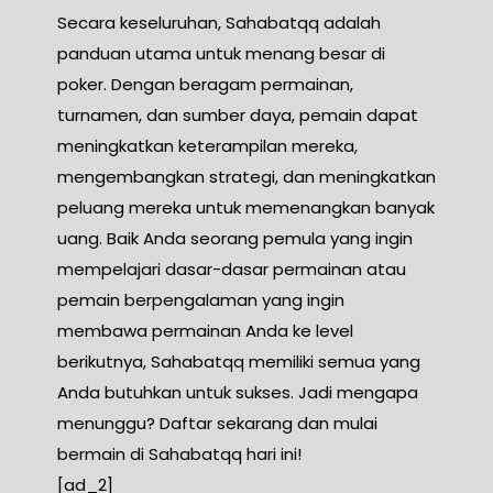
Secara keseluruhan, Sahabatqq adalah
panduan utama untuk menang besar di
poker. Dengan beragam permainan,
turnamen, dan sumber daya, pemain dapat
meningkatkan keterampilan mereka,
mengembangkan strategi, dan meningkatkan
peluang mereka untuk memenangkan banyak
uang. Baik Anda seorang pemula yang ingin
mempelajari dasar-dasar permainan atau
pemain berpengalaman yang ingin
membawa permainan Anda ke level
berikutnya, Sahabatqq memiliki semua yang
Anda butuhkan untuk sukses. Jadi mengapa
menunggu? Daftar sekarang dan mulai
bermain di Sahabatqq hari ini!
[ad_2]