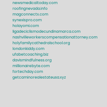
newsmedicaltoday.com
roofingnevada.info
magconnectx.com
synexispro.com
holayomi.com
ligadeciclismodecundinamarca.com
nashvilleworkerscompensationattorney.com
holyfamilycathedralschool.org
londonkiddy.com
ufabetcoaching.biz
davismindfulness.org
millionairebyte.com
fortechday.com
getcaminorealestateusa.xyz