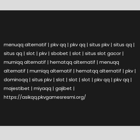
menuqq alternatif
|
pkv qq
|
pkv qq
|
situs pkv
|
situs qq
|
situs qq
|
slot
|
pkv
|
sbobet
|
slot
|
situs slot gacor
|
murniqq alternatif
|
hematqq alternatif
|
menuqq
alternatif
|
murniqq alternatif
|
hematqq alternatif
|
pkv
|
dominoqq
|
situs pkv
|
slot
|
slot
|
slot
|
pkv qq
|
pkv qq
|
majestibet
|
miyaqq
|
gajibet
|
https://asikqq.pkvgamesresmi.org/
Proudly powered by WordPress