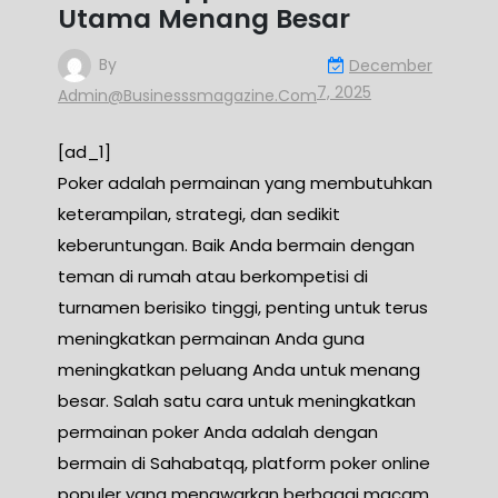
Deposit Pulsa
Utama Menang Besar
By
December
7, 2025
Admin@businesssmagazine.com
[ad_1]
Poker adalah permainan yang membutuhkan
keterampilan, strategi, dan sedikit
keberuntungan. Baik Anda bermain dengan
teman di rumah atau berkompetisi di
turnamen berisiko tinggi, penting untuk terus
meningkatkan permainan Anda guna
meningkatkan peluang Anda untuk menang
besar. Salah satu cara untuk meningkatkan
permainan poker Anda adalah dengan
bermain di Sahabatqq, platform poker online
populer yang menawarkan berbagai macam