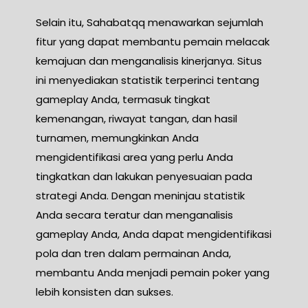
Selain itu, Sahabatqq menawarkan sejumlah
fitur yang dapat membantu pemain melacak
kemajuan dan menganalisis kinerjanya. Situs
ini menyediakan statistik terperinci tentang
gameplay Anda, termasuk tingkat
kemenangan, riwayat tangan, dan hasil
turnamen, memungkinkan Anda
mengidentifikasi area yang perlu Anda
tingkatkan dan lakukan penyesuaian pada
strategi Anda. Dengan meninjau statistik
Anda secara teratur dan menganalisis
gameplay Anda, Anda dapat mengidentifikasi
pola dan tren dalam permainan Anda,
membantu Anda menjadi pemain poker yang
lebih konsisten dan sukses.