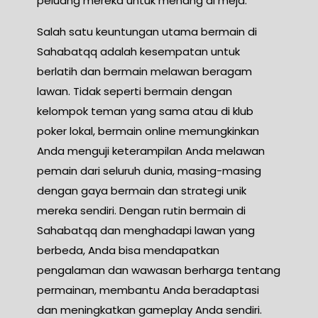
peluang mereka untuk menang di meja.
Salah satu keuntungan utama bermain di
Sahabatqq adalah kesempatan untuk
berlatih dan bermain melawan beragam
lawan. Tidak seperti bermain dengan
kelompok teman yang sama atau di klub
poker lokal, bermain online memungkinkan
Anda menguji keterampilan Anda melawan
pemain dari seluruh dunia, masing-masing
dengan gaya bermain dan strategi unik
mereka sendiri. Dengan rutin bermain di
Sahabatqq dan menghadapi lawan yang
berbeda, Anda bisa mendapatkan
pengalaman dan wawasan berharga tentang
permainan, membantu Anda beradaptasi
dan meningkatkan gameplay Anda sendiri.