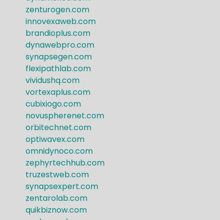
zenturogen.com
innovexaweb.com
brandioplus.com
dynawebpro.com
synapsegen.com
flexipathlab.com
vividushq.com
vortexaplus.com
cubixiogo.com
novuspherenet.com
orbitechnet.com
optiwavex.com
omnidynoco.com
zephyrtechhub.com
truzestweb.com
synapsexpert.com
zentarolab.com
quikbiznow.com