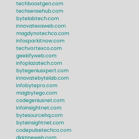
techboostgen.com
techsensehub.com
bytelabtech.com
innovatexaweb.com
magdynotechco.com
infosparkitnow.com
techvortexco.com
geekifyweb.com
infoplazatech.com
bytegeniusxpert.com
innovatebytelab.com
infobytepro.com
magbytego.com
codegeniusnet.com
infoinsightnet.com
bytesourcehq.com
byteinsightnet.com
codepulsetechco.com
digizineweb.com