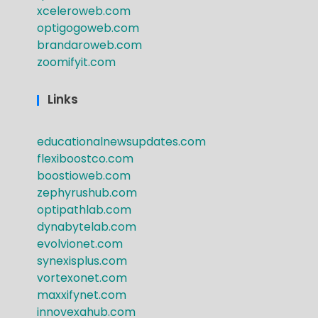
xceleroweb.com
optigogoweb.com
brandaroweb.com
zoomifyit.com
Links
educationalnewsupdates.com
flexiboostco.com
boostioweb.com
zephyrushub.com
optipathlab.com
dynabytelab.com
evolvionet.com
synexisplus.com
vortexonet.com
maxxifynet.com
innovexahub.com