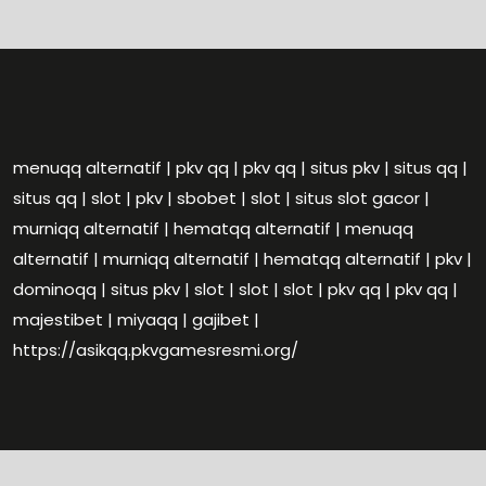
menuqq alternatif
|
pkv qq
|
pkv qq
|
situs pkv
|
situs qq
|
situs qq
|
slot
|
pkv
|
sbobet
|
slot
|
situs slot gacor
|
murniqq alternatif
|
hematqq alternatif
|
menuqq
alternatif
|
murniqq alternatif
|
hematqq alternatif
|
pkv
|
dominoqq
|
situs pkv
|
slot
|
slot
|
slot
|
pkv qq
|
pkv qq
|
majestibet
|
miyaqq
|
gajibet
|
https://asikqq.pkvgamesresmi.org/