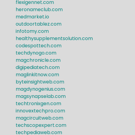
flexigennet.com
heronameclub.com
medmarket.io
outdoortablez.com
infotomy.com
healthysupplementsolution.com
codespottech.com
techdynogo.com
magchronicle.com
digipediatech.com
maglinkitnow.com
byteinsightweb.com
magdynogenius.com
magsynapselab.com
techtronixgen.com
innovextechpro.com
magcircuitweb.com
techscopexpert.com
techpediaweb.com