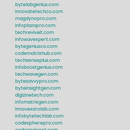
bytelabgenius.com
innovatetechco.com
magdynopro.com
infoplazapro.com
techreviveit.com
infowavexpert.com
bytegeniusco.com
codematrixhub.com
techsenseplus.com
infoboostgenius.com
techwavegen.com
bytesavvypro.com
byteinsightgen.com
digizinetech.com
infomatrixgen.com
innovexarolab.com
infobytetechlab.com
codespherepro.com
codegenixnet.com