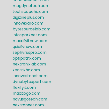
magdynotech.com
techscopehq.com
digizineplus.com
innovexaro.com
bytesourcelab.com
infosparknet.com
maxxifyitnow.com
quixifynow.com
zephyruspro.com
optipathx.com
nextronixlab.com
zentrixhq.com
innovestanet.com
dynabytexpert.com
flexifyit.com
maxxiogo.com
novusgotech.com
nextronnet.com