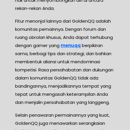
hak untuk menyombongkan diri di antara
rekan-rekan Anda.
Fitur menonjol lainnya dari GoldenQQ adalah
komunitas pemainnya. Dengan forum dan
ruang obrolan khusus, Anda dapat terhubung
dengan gamer yang
menuqq
berpikiran
sama, berbagi tips dan strategi, dan bahkan
membentuk aliansi untuk mendominasi
kompetisi. Rasa persahabatan dan dukungan
dalam komunitas GoldenQQ tidak ada
bandingannya, menjadikannya tempat yang
tepat untuk mengasah keterampilan Anda
dan menjalin persahabatan yang langgeng.
Selain penawaran permainannya yang kuat,
GoldenQQ juga menawarkan serangkaian