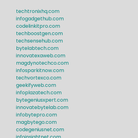
techtronixhq.com
infogadgethub.com
codelinkitpro.com
techboostgen.com
techsensehub.com
bytelabtech.com
innovatexaweb.com
magdynotechco.com
infosparkitnow.com
techvortexco.com
geekifyweb.com
infoplazatech.com
bytegeniusxpert.com
innovatebytelab.com
infobytepro.com
magbytego.com
codegeniusnet.com
infoinsightnet.com