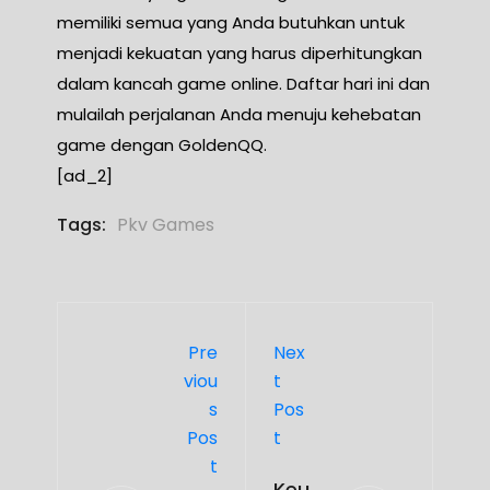
memiliki semua yang Anda butuhkan untuk
menjadi kekuatan yang harus diperhitungkan
dalam kancah game online. Daftar hari ini dan
mulailah perjalanan Anda menuju kehebatan
game dengan GoldenQQ.
[ad_2]
Tags:
Pkv Games
Pre
Nex
Viou
T
S
Pos
Pos
T
T
Keu