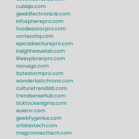
cubiqio.com
geeklifechronicle.com
infospherepro.com
foodiesavorpro.com
vortexohq.com
epicadventurepro.com
insightwavelab.com
lifeexplorerpro.com
novusgo.com
bytestormpro.com
wanderlustchrono.com
culturetrendlab.com
trendsensehub.com
ticktockenigma.com
eulerxr.com
geekifygenius.com
orbitextech.com
magconnecttech.com