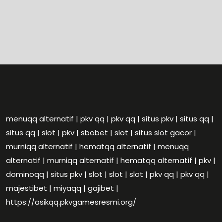
menuqq alternatif
|
pkv qq
|
pkv qq
|
situs pkv
|
situs qq
|
situs qq
|
slot
|
pkv
|
sbobet
|
slot
|
situs slot gacor
|
murniqq alternatif
|
hematqq alternatif
|
menuqq
alternatif
|
murniqq alternatif
|
hematqq alternatif
|
pkv
|
dominoqq
|
situs pkv
|
slot
|
slot
|
slot
|
pkv qq
|
pkv qq
|
majestibet
|
miyaqq
|
gajibet
|
https://asikqq.pkvgamesresmi.org/