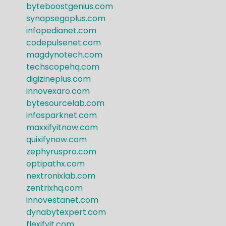
byteboostgenius.com
synapsegoplus.com
infopedianet.com
codepulsenet.com
magdynotech.com
techscopehq.com
digizineplus.com
innovexaro.com
bytesourcelab.com
infosparknet.com
maxxifyitnow.com
quixifynow.com
zephyruspro.com
optipathx.com
nextronixlab.com
zentrixhq.com
innovestanet.com
dynabytexpert.com
flexifyit.com