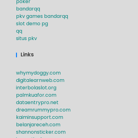
Lai
poker
bandarqq
nny
pkv games bandarqq
a
slot demo pg
qq
situs pkv
Links
whymydoggy.com
digitalearnweb.com
interbolaslot.org
palmkuafor.com
dataentrypro.net
dreamrummypro.com
kaiminsupport.com
belanjareceh.com
shannonsticker.com