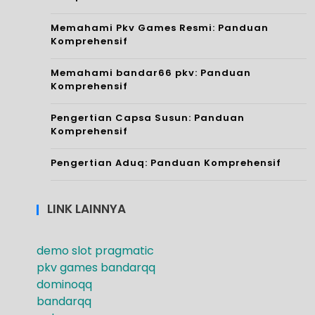
n
ed
Memahami Pkv Games Resmi: Panduan
Ant
aka
Komprehensif
ara
n
Memahami bandar66 pkv: Panduan
Sen
Komprehensif
Kas
i
ino
Pengertian Capsa Susun: Panduan
da
Komprehensif
Onli
n
Pengertian Aduq: Panduan Komprehensif
ne
Tek
Ini
nol
LINK LAINNYA
dar
ogi
i
demo slot pragmatic
Kas
pkv games bandarqq
dominoqq
ino
bandarqq