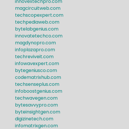
innovextechpro.com
magcircuitweb.com
techscopexpert.com
techpediaweb.com
bytelabgenius.com
innovatetechco.com
magdynopro.com
infoplazapro.com
techreviveit.com
infowavexpert.com
bytegeniusco.com
codematrixhub.com
techsenseplus.com
infoboostgenius.com
techwavegen.com
bytesavvypro.com
byteinsightgen.com
digizinetech.com
infomatrixgen.com