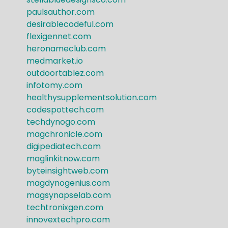
paulsauthor.com
desirablecodeful.com
flexigennet.com
heronameclub.com
medmarket.io
outdoortablez.com
infotomy.com
healthysupplementsolution.com
codespottech.com
techdynogo.com
magchronicle.com
digipediatech.com
maglinkitnow.com
byteinsightweb.com
magdynogenius.com
magsynapselab.com
techtronixgen.com
innovextechpro.com