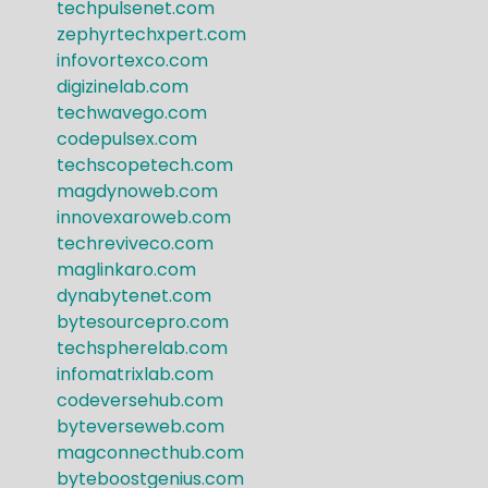
techpulsenet.com
zephyrtechxpert.com
infovortexco.com
digizinelab.com
techwavego.com
codepulsex.com
techscopetech.com
magdynoweb.com
innovexaroweb.com
techreviveco.com
maglinkaro.com
dynabytenet.com
bytesourcepro.com
techspherelab.com
infomatrixlab.com
codeversehub.com
byteverseweb.com
magconnecthub.com
byteboostgenius.com