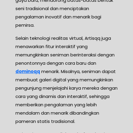
gaya baru, mendorong batas-batas bentuk
seni tradisional dan menciptakan
pengalaman inovatif dan menarik bagi
pemirsa.
Selain teknologi realitas virtual, Artisqq juga
menawarkan fitur interaktif yang
memungkinkan seniman berinteraksi dengan
penontonnya dengan cara baru dan
dominoqq
menarik. Misalnya, seniman dapat
membuat galeri digital yang memungkinkan
pengunjung menjelajahi karya mereka dengan
cara yang dinamis dan interaktif, sehingga
memberikan pengalaman yang lebih
mendalam dan menarik dibandingkan
pameran statis tradisional.