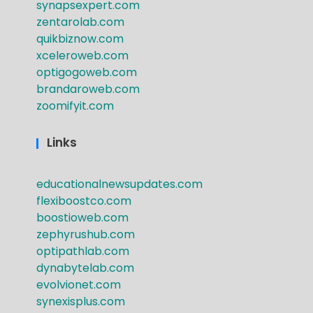
synapsexpert.com
zentarolab.com
quikbiznow.com
xceleroweb.com
optigogoweb.com
brandaroweb.com
zoomifyit.com
Links
educationalnewsupdates.com
flexiboostco.com
boostioweb.com
zephyrushub.com
optipathlab.com
dynabytelab.com
evolvionet.com
synexisplus.com