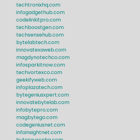
techtronixhq.com
infogadgethub.com
codelinkitpro.com
techboostgen.com
techsensehub.com
bytelabtech.com
innovatexaweb.com
magdynotechco.com
infosparkitnow.com
techvortexco.com
geekifyweb.com
infoplazatech.com
bytegeniusxpert.com
innovatebytelab.com
infobytepro.com
magbytego.com
codegeniusnet.com
infoinsightnet.com
bytesourcehq.com