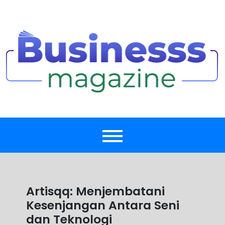
Skip
to
content
Situs Slot Online
Temukan Situs Slot Online Terbaik Yang Dilengkapi Dengan
Server PKV Games Dan Mendukung Deposit Pulsa. Mainkan
Berbagai Permainan Slot Dengan Transaksi Yang Mudah Dan
Aman.
Terbaik Dengan
Server PKV
Artisqq: Menjembatani
Games Dan
Kesenjangan Antara Seni
dan Teknologi