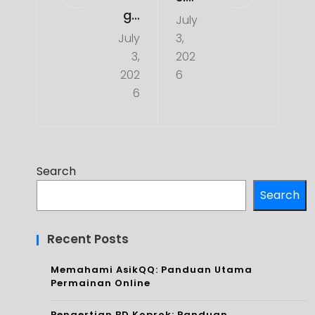
ga
July
pla
July
3,
bun
h
3,
202
gla
unt
202
6
h
6
uk
den
Me
ga
nd
n
Search
omi
Rev
Search
nas
olu
i
Recent Posts
si
Du
Pok
Memahami AsikQQ: Panduan Utama
nia
Permainan Online
er
Ga
Pengertian BD Koprok: Panduan