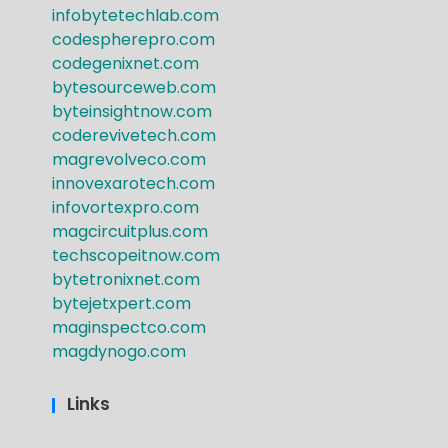
infobytetechlab.com
codespherepro.com
codegenixnet.com
bytesourceweb.com
byteinsightnow.com
coderevivetech.com
magrevolveco.com
innovexarotech.com
infovortexpro.com
magcircuitplus.com
techscopeitnow.com
bytetronixnet.com
bytejetxpert.com
maginspectco.com
magdynogo.com
Links