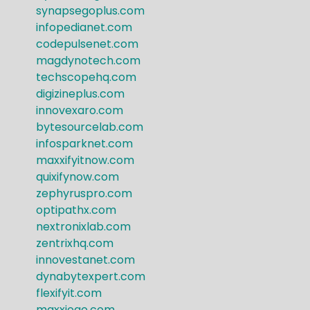
synapsegoplus.com
infopedianet.com
codepulsenet.com
magdynotech.com
techscopehq.com
digizineplus.com
innovexaro.com
bytesourcelab.com
infosparknet.com
maxxifyitnow.com
quixifynow.com
zephyruspro.com
optipathx.com
nextronixlab.com
zentrixhq.com
innovestanet.com
dynabytexpert.com
flexifyit.com
maxxiogo.com