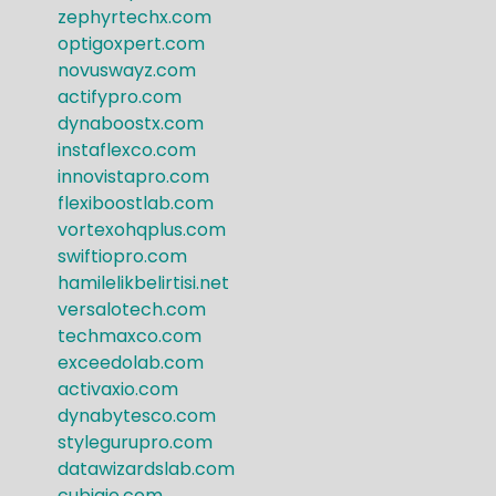
zephyrtechx.com
optigoxpert.com
novuswayz.com
actifypro.com
dynaboostx.com
instaflexco.com
innovistapro.com
flexiboostlab.com
vortexohqplus.com
swiftiopro.com
hamilelikbelirtisi.net
versalotech.com
techmaxco.com
exceedolab.com
activaxio.com
dynabytesco.com
stylegurupro.com
datawizardslab.com
cubiqio.com