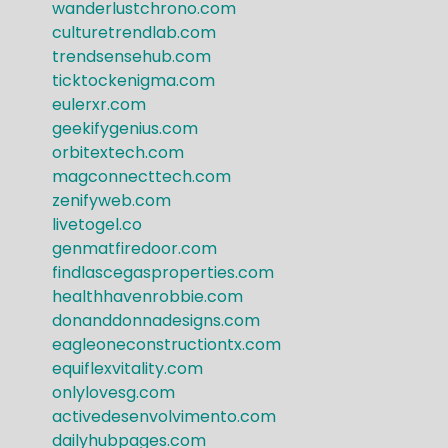
wanderlustchrono.com
culturetrendlab.com
trendsensehub.com
ticktockenigma.com
eulerxr.com
geekifygenius.com
orbitextech.com
magconnecttech.com
zenifyweb.com
livetogel.co
genmatfiredoor.com
findlascegasproperties.com
healthhavenrobbie.com
donanddonnadesigns.com
eagleoneconstructiontx.com
equiflexvitality.com
onlylovesg.com
activedesenvolvimento.com
dailyhubpages.com