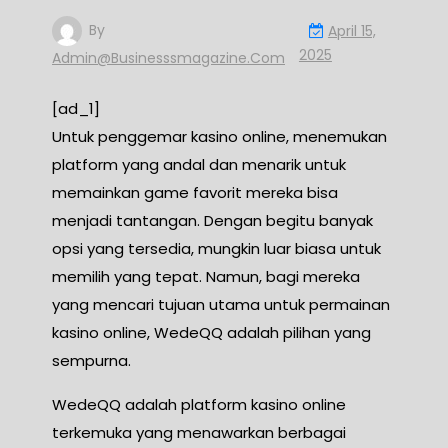
Deposit Pulsa
By
April 15,
2025
Admin@businesssmagazine.com
[ad_1]
Untuk penggemar kasino online, menemukan
platform yang andal dan menarik untuk
memainkan game favorit mereka bisa
menjadi tantangan. Dengan begitu banyak
opsi yang tersedia, mungkin luar biasa untuk
memilih yang tepat. Namun, bagi mereka
yang mencari tujuan utama untuk permainan
kasino online, WedeQQ adalah pilihan yang
sempurna.
WedeQQ adalah platform kasino online
terkemuka yang menawarkan berbagai