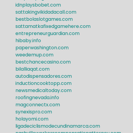
idnplaysbobet.com
sattakingvikidadacall.com
bestbolaslotgames.com
sattamatkafixedgamehere.com
entrepreneurguardian.com
hibaby.info
paperwashington.com
weedemup.com
bestchancecasino.com
bilalliaqat.com
autodispensadores.com
inductioncooktopp.com
newsmedicaltoday.com
roofingnevada.info
magconnectx.com
synexispro.com
holayomi.com
ligadeciclismodecundinamarca.com