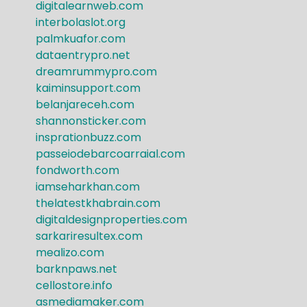
digitalearnweb.com
interbolaslot.org
palmkuafor.com
dataentrypro.net
dreamrummypro.com
kaiminsupport.com
belanjareceh.com
shannonsticker.com
insprationbuzz.com
passeiodebarcoarraial.com
fondworth.com
iamseharkhan.com
thelatestkhabrain.com
digitaldesignproperties.com
sarkariresultex.com
mealizo.com
barknpaws.net
cellostore.info
asmediamaker.com