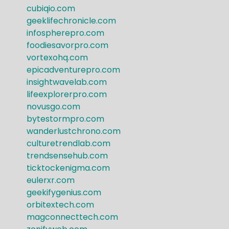
cubiqio.com
geeklifechronicle.com
infospherepro.com
foodiesavorpro.com
vortexohq.com
epicadventurepro.com
insightwavelab.com
lifeexplorerpro.com
novusgo.com
bytestormpro.com
wanderlustchrono.com
culturetrendlab.com
trendsensehub.com
ticktockenigma.com
eulerxr.com
geekifygenius.com
orbitextech.com
magconnecttech.com