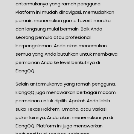
antarmukanya yang ramah pengguna.
Platform ini mudah dinavigasi, memudahkan
pemain menemukan game favorit mereka
dan langsung mulai bermain. Baik Anda
seorang pemula atau profesional
berpengalaman, Anda akan menemukan
semua yang Anda butuhkan untuk membawa
permainan Anda ke level berikutnya di
ElangQQ.
Selain antarmukanya yang ramah pengguna,
ElangQQ juga menawarkan berbagai macam
permainan untuk dipilih. Apakah Anda lebih
suka Texas Hold’em, Omaha, atau variasi
poker lainnya, Anda akan menemukannya di
ElangQQ. Platform ini juga menawarkan