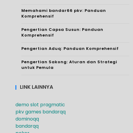
an
Str
Memahami bandar66 pkv: Panduan
Komprehensif
Ma
ate
nfa
Pengertian Capsa Susun: Panduan
gi
Komprehensif
atn
da
Pengertian Aduq: Panduan Komprehensif
ya
n
dal
Pengertian Sakong: Aturan dan Strategi
Ket
untuk Pemula
am
era
Keh
mpi
LINK LAINNYA
idu
lan
pa
demo slot pragmatic
pkv games bandarqq
n
dominoqq
Seh
bandarqq