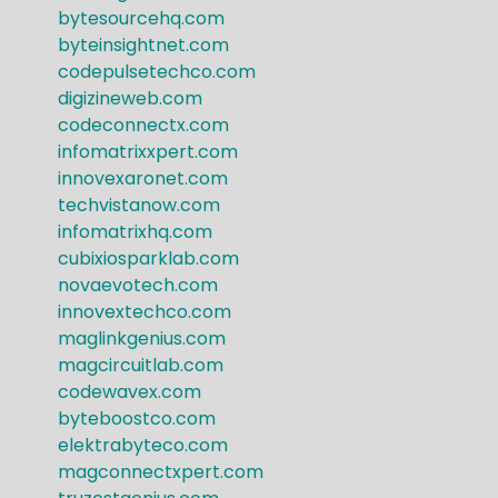
bytesourcehq.com
byteinsightnet.com
codepulsetechco.com
digizineweb.com
codeconnectx.com
infomatrixxpert.com
innovexaronet.com
techvistanow.com
infomatrixhq.com
cubixiosparklab.com
novaevotech.com
innovextechco.com
maglinkgenius.com
magcircuitlab.com
codewavex.com
byteboostco.com
elektrabyteco.com
magconnectxpert.com