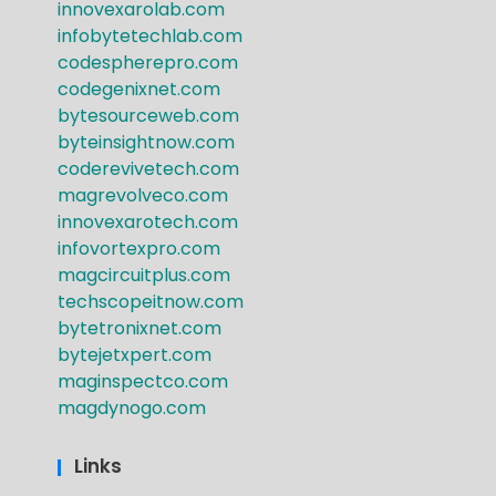
innovexarolab.com
infobytetechlab.com
codespherepro.com
codegenixnet.com
bytesourceweb.com
byteinsightnow.com
coderevivetech.com
magrevolveco.com
innovexarotech.com
infovortexpro.com
magcircuitplus.com
techscopeitnow.com
bytetronixnet.com
bytejetxpert.com
maginspectco.com
magdynogo.com
Links