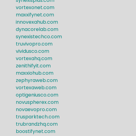
synexisplus.com
vortexonet.com
maxxifynet.com
innovexahub.com
dynacorelab.com
synexistechco.com
truvivopro.com
vividusco.com
vortexahq.com
zenithifyit.com
maxxiohub.com
zephyraweb.com
vortexaweb.com
optigeniusco.com
novuspherex.com
novaevopro.com
trusparktech.com
trubrandzhq.com
boostifynet.com