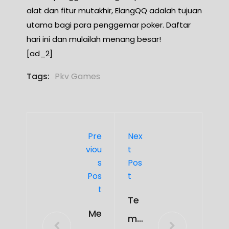
alat dan fitur mutakhir, ElangQQ adalah tujuan
utama bagi para penggemar poker. Daftar
hari ini dan mulailah menang besar!
[ad_2]
Tags:
Pkv Games
Pre
Nex
Viou
T
S
Pos
Pos
T
T
Te
Me
mu