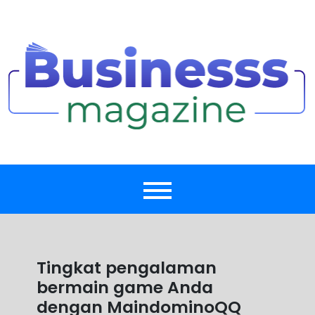
Skip
to
content
Situs Slot Online
Temukan Situs Slot Online Terbaik Yang Dilengkapi Dengan
Server PKV Games Dan Mendukung Deposit Pulsa. Mainkan
Berbagai Permainan Slot Dengan Transaksi Yang Mudah Dan
Aman.
Terbaik Dengan
Server PKV
Tingkat pengalaman
Games Dan
bermain game Anda
dengan MaindominoQQ