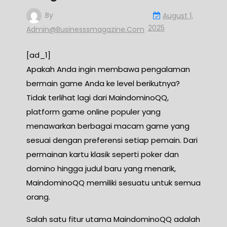
Deposit Pulsa
By
August 1,
2025
Admin@businesssmagazine.com
[ad_1]
Apakah Anda ingin membawa pengalaman
bermain game Anda ke level berikutnya?
Tidak terlihat lagi dari MaindominoQQ,
platform game online populer yang
menawarkan berbagai macam game yang
sesuai dengan preferensi setiap pemain. Dari
permainan kartu klasik seperti poker dan
domino hingga judul baru yang menarik,
MaindominoQQ memiliki sesuatu untuk semua
orang.
Salah satu fitur utama MaindominoQQ adalah