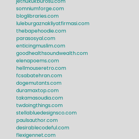
jethukukburosu.com
somniumforge.com
bloglibraries.com
luleburgaznakliyatfirmasi.com
thebapehoodie.com
parasosyal.com
enticingmuslim.com
goodhealthsoundwealth.com
elenapoems.com
hellmouseretro.com
fcsabatehran.com
dogemutants.com
duramaxtop.com
takamasoudia.com
twdoingthings.com
stellabluedesignsco.com
paulsauthor.com
desirablecodeful.com
flexigennet.com