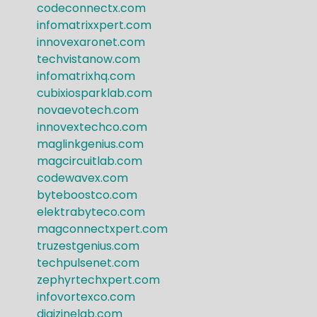
codeconnectx.com
infomatrixxpert.com
innovexaronet.com
techvistanow.com
infomatrixhq.com
cubixiosparklab.com
novaevotech.com
innovextechco.com
maglinkgenius.com
magcircuitlab.com
codewavex.com
byteboostco.com
elektrabyteco.com
magconnectxpert.com
truzestgenius.com
techpulsenet.com
zephyrtechxpert.com
infovortexco.com
digizinelab.com