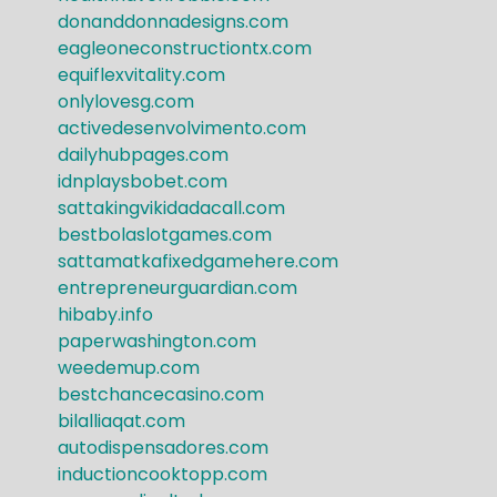
donanddonnadesigns.com
eagleoneconstructiontx.com
equiflexvitality.com
onlylovesg.com
activedesenvolvimento.com
dailyhubpages.com
idnplaysbobet.com
sattakingvikidadacall.com
bestbolaslotgames.com
sattamatkafixedgamehere.com
entrepreneurguardian.com
hibaby.info
paperwashington.com
weedemup.com
bestchancecasino.com
bilalliaqat.com
autodispensadores.com
inductioncooktopp.com