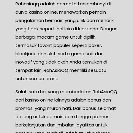
Rahasiaqq adalah permata tersembunyi di
dunia kasino online, menawarkan pemain
pengalaman bermain yang unik dan menarik
yang tidak seperti hal lain di luar sana. Dengan
berbagai macam game untuk dipilih,
termasuk favorit populer seperti poker,
blackjack, dan slot, serta game unik dan
inovatif yang tidak akan Anda temukan di
tempat lain, RahAsiaQQ memiliki sesuatu
untuk semua orang.
Salah satu hal yang membedakan RahAsiaQQ
dari kasino online lainnya adalah bonus dan
promosi yang murah hati. Dari bonus selamat
datang untuk pemain baru hingga promosi
berkelanjutan dan imbalan loyalitas untuk