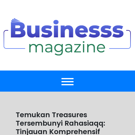
Skip
to
content
Situs Slot Online
Temukan Situs Slot Online Terbaik Yang Dilengkapi Dengan
Server PKV Games Dan Mendukung Deposit Pulsa. Mainkan
Berbagai Permainan Slot Dengan Transaksi Yang Mudah Dan
Aman.
Terbaik Dengan
Server PKV
Temukan Treasures
Games Dan
Tersembunyi Rahasiaqq:
Tinjauan Komprehensif