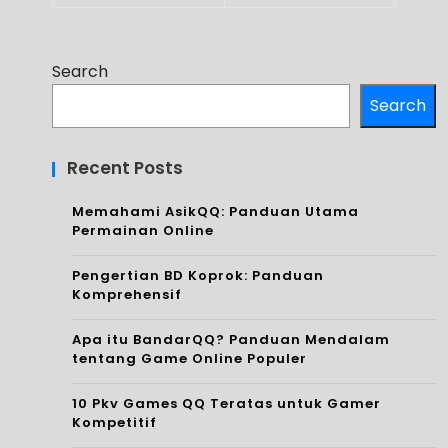
gg
pok
a
er
Search
pro
di
Search
:
Ce
tips
Recent Posts
ba
da
nQ
Memahami AsikQQ: Panduan Utama
n
Permainan Online
Q –
trik
Pengertian BD Koprok: Panduan
hub
unt
Komprehensif
ga
uk
Apa itu BandarQQ? Panduan Mendalam
me
tentang Game Online Populer
me
onli
ngu
10 Pkv Games QQ Teratas untuk Gamer
ne
Kompetitif
asa