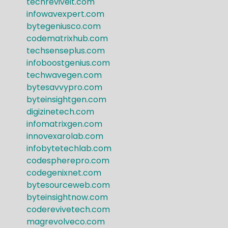
techreviveit.com
infowavexpert.com
bytegeniusco.com
codematrixhub.com
techsenseplus.com
infoboostgenius.com
techwavegen.com
bytesavvypro.com
byteinsightgen.com
digizinetech.com
infomatrixgen.com
innovexarolab.com
infobytetechlab.com
codespherepro.com
codegenixnet.com
bytesourceweb.com
byteinsightnow.com
coderevivetech.com
magrevolveco.com