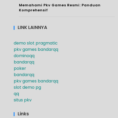
sat
Memahami Pkv Games Resmi: Panduan
i
Komprehensif
u
Mar
ata
ioq
LINK LAINNYA
p
q
An
demo slot pragmatic
pkv games bandarqq
da
dominoqq
bandarqq
poker
bandarqq
pkv games bandarqq
slot demo pg
qq
situs pkv
Links