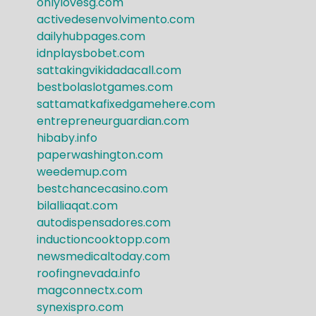
onlylovesg.com
activedesenvolvimento.com
dailyhubpages.com
idnplaysbobet.com
sattakingvikidadacall.com
bestbolaslotgames.com
sattamatkafixedgamehere.com
entrepreneurguardian.com
hibaby.info
paperwashington.com
weedemup.com
bestchancecasino.com
bilalliaqat.com
autodispensadores.com
inductioncooktopp.com
newsmedicaltoday.com
roofingnevada.info
magconnectx.com
synexispro.com