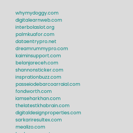
whymydoggy.com
digitalearnweb.com
interbolaslot.org
palmkuafor.com
dataentrypro.net
dreamrummypro.com
kaiminsupport.com
belanjareceh.com
shannonsticker.com
insprationbuzz.com
passeiodebarcoarraial.com
fondworth.com
iamseharkhan.com
thelatestkhabrain.com
digitaldesignproperties.com
sarkariresultex.com
mealizo.com