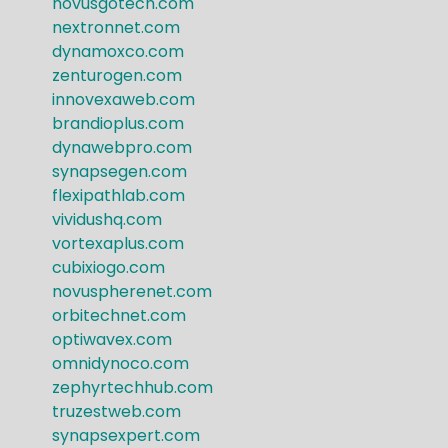
novusgotech.com
nextronnet.com
dynamoxco.com
zenturogen.com
innovexaweb.com
brandioplus.com
dynawebpro.com
synapsegen.com
flexipathlab.com
vividushq.com
vortexaplus.com
cubixiogo.com
novuspherenet.com
orbitechnet.com
optiwavex.com
omnidynoco.com
zephyrtechhub.com
truzestweb.com
synapsexpert.com