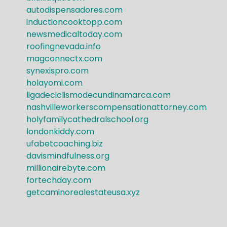
autodispensadores.com
inductioncooktopp.com
newsmedicaltoday.com
roofingnevada.info
magconnectx.com
synexispro.com
holayomi.com
ligadeciclismodecundinamarca.com
nashvilleworkerscompensationattorney.com
holyfamilycathedralschool.org
londonkiddy.com
ufabetcoaching.biz
davismindfulness.org
millionairebyte.com
fortechday.com
getcaminorealestateusa.xyz