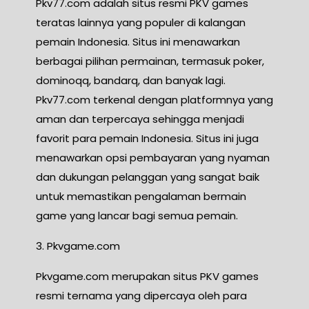
Pkv77.com adalah situs resmi PKV games
teratas lainnya yang populer di kalangan
pemain Indonesia. Situs ini menawarkan
berbagai pilihan permainan, termasuk poker,
dominoqq, bandarq, dan banyak lagi.
Pkv77.com terkenal dengan platformnya yang
aman dan terpercaya sehingga menjadi
favorit para pemain Indonesia. Situs ini juga
menawarkan opsi pembayaran yang nyaman
dan dukungan pelanggan yang sangat baik
untuk memastikan pengalaman bermain
game yang lancar bagi semua pemain.
3. Pkvgame.com
Pkvgame.com merupakan situs PKV games
resmi ternama yang dipercaya oleh para