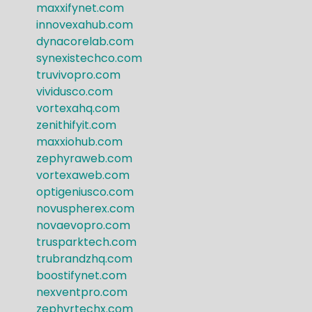
maxxifynet.com
innovexahub.com
dynacorelab.com
synexistechco.com
truvivopro.com
vividusco.com
vortexahq.com
zenithifyit.com
maxxiohub.com
zephyraweb.com
vortexaweb.com
optigeniusco.com
novuspherex.com
novaevopro.com
trusparktech.com
trubrandzhq.com
boostifynet.com
nexventpro.com
zephyrtechx.com