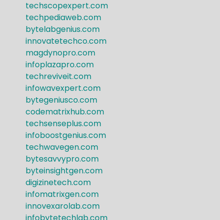
techscopexpert.com
techpediaweb.com
bytelabgenius.com
innovatetechco.com
magdynopro.com
infoplazapro.com
techreviveit.com
infowavexpert.com
bytegeniusco.com
codematrixhub.com
techsenseplus.com
infoboostgenius.com
techwavegen.com
bytesavvypro.com
byteinsightgen.com
digizinetech.com
infomatrixgen.com
innovexarolab.com
infobytetechlab.com