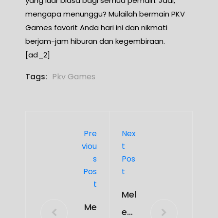
yang luar biasa bagi semua pemain. Jadi,
mengapa menunggu? Mulailah bermain PKV
Games favorit Anda hari ini dan nikmati
berjam-jam hiburan dan kegembiraan.
[ad_2]
Tags:
Pkv Games
Pre
Nex
Viou
T
S
Pos
Pos
T
T
Mel
Me
ep