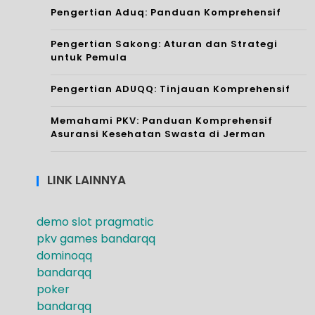
Me
Pengertian Aduq: Panduan Komprehensif
n
ngu
Pengertian Sakong: Aturan dan Strategi
Str
asa
untuk Pemula
ate
i
Pengertian ADUQQ: Tinjauan Komprehensif
gi
Sen
Memahami PKV: Panduan Komprehensif
i
Asuransi Kesehatan Swasta di Jerman
Jud
LINK LAINNYA
i
Onli
demo slot pragmatic
ne
pkv games bandarqq
dominoqq
bandarqq
poker
bandarqq