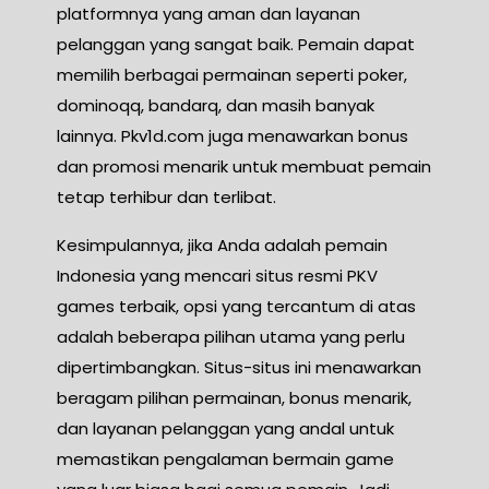
platformnya yang aman dan layanan
pelanggan yang sangat baik. Pemain dapat
memilih berbagai permainan seperti poker,
dominoqq, bandarq, dan masih banyak
lainnya. Pkv1d.com juga menawarkan bonus
dan promosi menarik untuk membuat pemain
tetap terhibur dan terlibat.
Kesimpulannya, jika Anda adalah pemain
Indonesia yang mencari situs resmi PKV
games terbaik, opsi yang tercantum di atas
adalah beberapa pilihan utama yang perlu
dipertimbangkan. Situs-situs ini menawarkan
beragam pilihan permainan, bonus menarik,
dan layanan pelanggan yang andal untuk
memastikan pengalaman bermain game