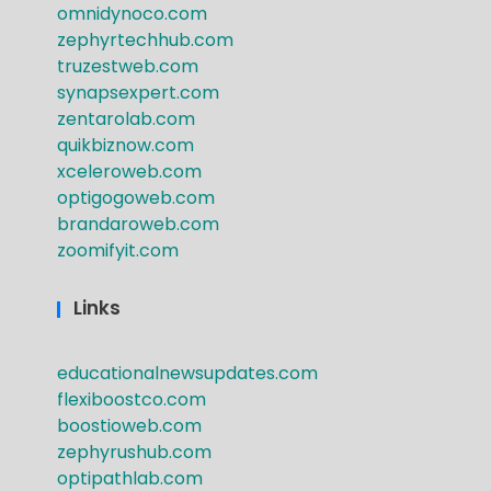
omnidynoco.com
zephyrtechhub.com
truzestweb.com
synapsexpert.com
zentarolab.com
quikbiznow.com
xceleroweb.com
optigogoweb.com
brandaroweb.com
zoomifyit.com
Links
educationalnewsupdates.com
flexiboostco.com
boostioweb.com
zephyrushub.com
optipathlab.com