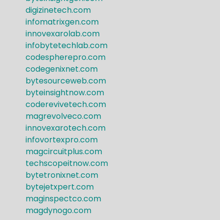
digizinetech.com
infomatrixgen.com
innovexarolab.com
infobytetechlab.com
codespherepro.com
codegenixnet.com
bytesourceweb.com
byteinsightnow.com
coderevivetech.com
magrevolveco.com
innovexarotech.com
infovortexpro.com
magcircuitplus.com
techscopeitnow.com
bytetronixnet.com
bytejetxpert.com
maginspectco.com
magdynogo.com