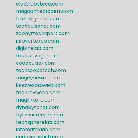
elektrabyteco.com
magconnectxpert.com
truzestgenius.com
techpulsenet.com
zephyrtechxpert.com
infovortexco.com
digizinelab.com
techwavego.com
codepulsex.com
techscopetech.com
magdynoweb.com
innovexaroweb.com
techreviveco.com
maglinkaro.com
dynabytenet.com
bytesourcepro.com
techspherelab.com
infomatrixlab.com
codeversehub.com