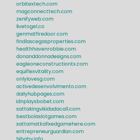
orbitextech.com
magconnecttech.com
zenifyweb.com
livetogel.co
genmatfiredoor.com
findlascegasproperties.com
healthhavenrobbie.com
donanddonnadesigns.com
eagleoneconstructiontx.com
equiflexvitality.com
onlylovesg.com
activedesenvolvimento.com
dailyhubpages.com
idnplaysbobet.com
sattakingvikidadacall.com
bestbolaslotgames.com
sattamatkafixedgamehere.com
entrepreneurguardian.com
hibaby.info