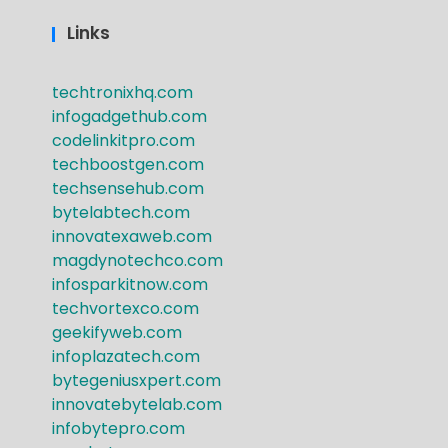
Links
techtronixhq.com
infogadgethub.com
codelinkitpro.com
techboostgen.com
techsensehub.com
bytelabtech.com
innovatexaweb.com
magdynotechco.com
infosparkitnow.com
techvortexco.com
geekifyweb.com
infoplazatech.com
bytegeniusxpert.com
innovatebytelab.com
infobytepro.com