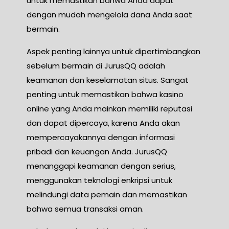
untuk memastikan bahwa Anda dapat
dengan mudah mengelola dana Anda saat
bermain.
Aspek penting lainnya untuk dipertimbangkan
sebelum bermain di JurusQQ adalah
keamanan dan keselamatan situs. Sangat
penting untuk memastikan bahwa kasino
online yang Anda mainkan memiliki reputasi
dan dapat dipercaya, karena Anda akan
mempercayakannya dengan informasi
pribadi dan keuangan Anda. JurusQQ
menanggapi keamanan dengan serius,
menggunakan teknologi enkripsi untuk
melindungi data pemain dan memastikan
bahwa semua transaksi aman.