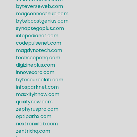
byteverseweb.com
magconnecthub.com
byteboostgenius.com
synapsegoplus.com
infopedianet.com
codepulsenet.com
magdynotech.com
techscopehq.com
digizineplus.com
innovexaro.com
bytesourcelab.com
infosparknet.com
maxxifyitnow.com
quixifynow.com
zephyruspro.com
optipathx.com
nextronixlab.com
zentrixhq.com