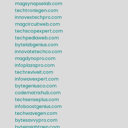
magsynapselab.com
techtronixgen.com
innovextechpro.com
magcircuitweb.com
techscopexpert.com
techpediaweb.com
bytelabgenius.com
innovatetechco.com
magdynopro.com
infoplazapro.com
techreviveit.com
infowavexpert.com
bytegeniusco.com
codematrixhub.com
techsenseplus.com
infoboostgenius.com
techwavegen.com
bytesavvypro.com
byteinsightgen.com