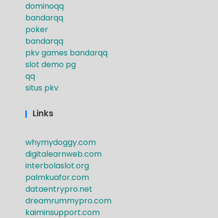
ga
dominoqq
ena
bandarqq
n
ng
poker
mu
bandarqq
an
pkv games bandarqq
rah
ba
slot demo pg
qq
qq
gi
situs pkv
An
Links
da
whymydoggy.com
digitalearnweb.com
interbolaslot.org
palmkuafor.com
dataentrypro.net
dreamrummypro.com
kaiminsupport.com