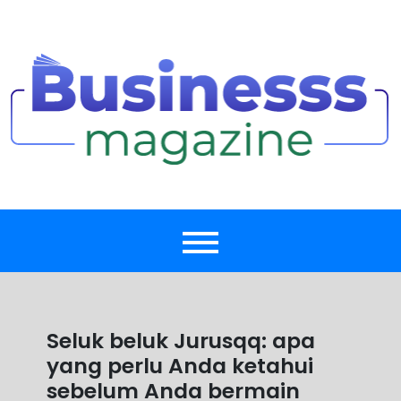
Skip
to
content
Situs Slot Online
Temukan Situs Slot Online Terbaik Yang Dilengkapi Dengan
Server PKV Games Dan Mendukung Deposit Pulsa. Mainkan
Berbagai Permainan Slot Dengan Transaksi Yang Mudah Dan
Aman.
Terbaik Dengan
Server PKV
Seluk beluk Jurusqq: apa
Games Dan
yang perlu Anda ketahui
sebelum Anda bermain