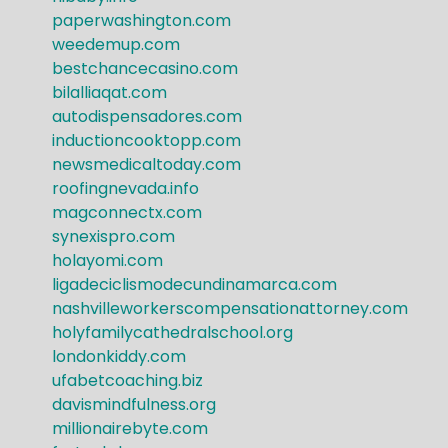
paperwashington.com
weedemup.com
bestchancecasino.com
bilalliaqat.com
autodispensadores.com
inductioncooktopp.com
newsmedicaltoday.com
roofingnevada.info
magconnectx.com
synexispro.com
holayomi.com
ligadeciclismodecundinamarca.com
nashvilleworkerscompensationattorney.com
holyfamilycathedralschool.org
londonkiddy.com
ufabetcoaching.biz
davismindfulness.org
millionairebyte.com