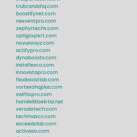
trubrandzhq.com
boostifynet.com
nexventpro.com
zephyrtechx.com
optigoxpert.com
novuswayz.com
actifypro.com
dynaboostx.com
instaflexco.com
innovistapro.com
flexiboostlab.com
vortexohqplus.com
swiftiopro.com
hamilelikbelirtisi.net
versalotech.com
techmaxco.com
exceedolab.com
activaxio.com