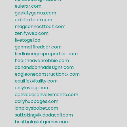
eulerxr.com
geekifygenius.com
orbitextech.com
magconnecttech.com
zenifyweb.com
livetogel.co
genmatfiredoor.com
findlascegasproperties.com
healthhavenrobbie.com
donanddonnadesigns.com
eagleoneconstructiontx.com
equiflexvitality.com
onlylovesg.com
activedesenvolvimento.com
dailyhubpages.com
idnplaysbobet.com
sattakingvikidadacall.com
bestbolaslotgames.com