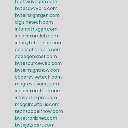
techwavegen.com
bytesavvypro.com
byteinsightgen.com
digizinetech.com
infomatrixgen.com
innovexarolab.com
infobytetechlab.com
codespherepro.com
codegenixnet.com
bytesourceweb.com
byteinsightnow.com
coderevivetech.com
magrevolveco.com
innovexarotech.com
infovortexpro.com
magcircuitplus.com
techscopeitnow.com
bytetronixnet.com
bytejetxpert.com