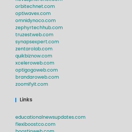
orbitechnet.com
optiwavex.com
omnidynoco.com
zephyrtechhub.com
truzestweb.com
synapsexpert.com
zentarolab.com
quikbiznow.com
xceleroweb.com
optigogoweb.com
brandaroweb.com
zoomifyit.com
Links
educationalnewsupdates.com
flexiboostco.com
boostioweb.com