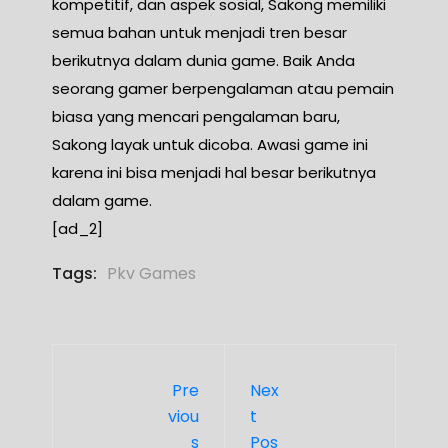
kompetitif, dan aspek sosial, Sakong memiliki
semua bahan untuk menjadi tren besar
berikutnya dalam dunia game. Baik Anda
seorang gamer berpengalaman atau pemain
biasa yang mencari pengalaman baru,
Sakong layak untuk dicoba. Awasi game ini
karena ini bisa menjadi hal besar berikutnya
dalam game.
[ad_2]
Tags:
Pkv Games
Pre
Nex
Viou
T
S
Pos