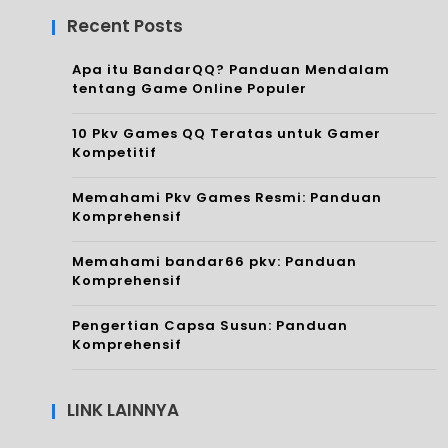
gen
me
Recent Posts
ala
Po
Apa itu BandarQQ? Panduan Mendalam
n
pul
tentang Game Online Populer
Ga
er
10 Pkv Games QQ Teratas untuk Gamer
me
Kompetitif
Ini
Ba
Me
Memahami Pkv Games Resmi: Panduan
Komprehensif
gi
ng
Pe
Memahami bandar66 pkv: Panduan
am
Komprehensif
mul
bil
Pengertian Capsa Susun: Panduan
a
alih
Komprehensif
Inte
LINK LAINNYA
rne
t