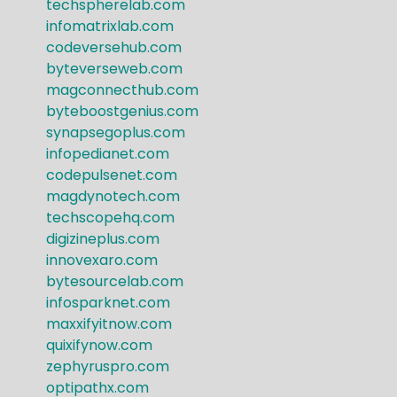
techspherelab.com
infomatrixlab.com
codeversehub.com
byteverseweb.com
magconnecthub.com
byteboostgenius.com
synapsegoplus.com
infopedianet.com
codepulsenet.com
magdynotech.com
techscopehq.com
digizineplus.com
innovexaro.com
bytesourcelab.com
infosparknet.com
maxxifyitnow.com
quixifynow.com
zephyruspro.com
optipathx.com