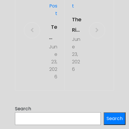
Pos
T
T
The
Te
Ris
mu
Jun
e
Jun
e
kan
of
e
23,
Sen
Ad
23,
202
sas
202
6
uq:
6
i
Ba
Ad
gai
uq
ma
Search
q:
na
Search
Pen
Ga