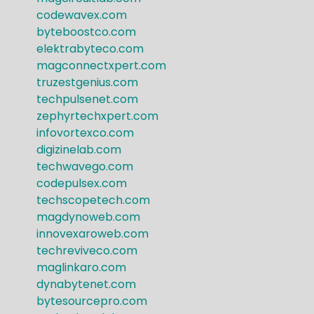
codewavex.com
byteboostco.com
elektrabyteco.com
magconnectxpert.com
truzestgenius.com
techpulsenet.com
zephyrtechxpert.com
infovortexco.com
digizinelab.com
techwavego.com
codepulsex.com
techscopetech.com
magdynoweb.com
innovexaroweb.com
techreviveco.com
maglinkaro.com
dynabytenet.com
bytesourcepro.com