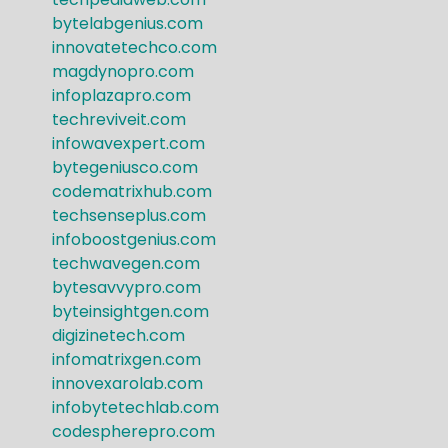
bytelabgenius.com
innovatetechco.com
magdynopro.com
infoplazapro.com
techreviveit.com
infowavexpert.com
bytegeniusco.com
codematrixhub.com
techsenseplus.com
infoboostgenius.com
techwavegen.com
bytesavvypro.com
byteinsightgen.com
digizinetech.com
infomatrixgen.com
innovexarolab.com
infobytetechlab.com
codespherepro.com