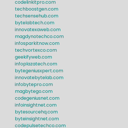
codelinkitpro.com
techboostgen.com
techsensehub.com
bytelabtech.com
innovatexaweb.com
magdynotechco.com
infosparkitnow.com
techvortexco.com
geekifyweb.com
infoplazatech.com
bytegeniusxpert.com
innovatebytelab.com
infobytepro.com
magbytego.com
codegeniusnet.com
infoinsightnet.com
bytesourcehq.com
byteinsightnet.com
codepulsetechco.com