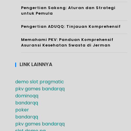
ne
Pengertian Sakong: Aturan dan Strategi
yan
untuk Pemula
g
Pengertian ADUQQ: Tinjauan Komprehensif
Me
Memahami PKV: Panduan Komprehensif
nde
Asuransi Kesehatan Swasta di Jerman
bar
kan
LINK LAINNYA
demo slot pragmatic
pkv games bandarqq
dominoqq
bandarqq
poker
bandarqq
pkv games bandarqq
slot demo pg