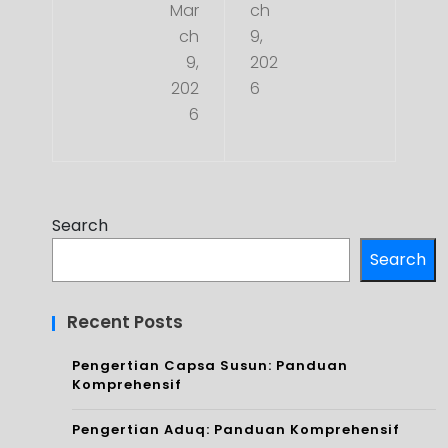
Mar
ch
qq:
Ga
ch
9,
Meli
me
9,
202
hat
202
6
-
6
Leb
Ch
ih
an
Dek
ger
Search
at
di
Search
Du
Du
nia
nia
Recent Posts
Pok
Ga
Pengertian Capsa Susun: Panduan
er
me
Komprehensif
Onli
Onli
Pengertian Aduq: Panduan Komprehensif
ne