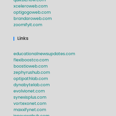
xceleroweb.com
optigogoweb.com
brandaroweb.com
zoomifyit.com
Links
educationalnewsupdates.com
flexiboostco.com
boostioweb.com
zephyrushub.com
optipathlab.com
dynabytelab.com
evolvionet.com
synexisplus.com
vortexonet.com
maxxifynet.com
innovexahub.com