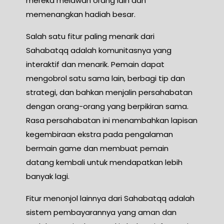
mereka melawan orang lain dan
memenangkan hadiah besar.
Salah satu fitur paling menarik dari
Sahabatqq adalah komunitasnya yang
interaktif dan menarik. Pemain dapat
mengobrol satu sama lain, berbagi tip dan
strategi, dan bahkan menjalin persahabatan
dengan orang-orang yang berpikiran sama.
Rasa persahabatan ini menambahkan lapisan
kegembiraan ekstra pada pengalaman
bermain game dan membuat pemain
datang kembali untuk mendapatkan lebih
banyak lagi.
Fitur menonjol lainnya dari Sahabatqq adalah
sistem pembayarannya yang aman dan