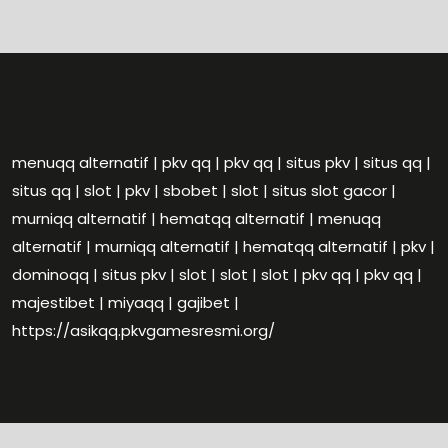
menuqq alternatif
|
pkv qq
|
pkv qq
|
situs pkv
|
situs qq
|
situs qq
|
slot
|
pkv
|
sbobet
|
slot
|
situs slot gacor
|
murniqq alternatif
|
hematqq alternatif
|
menuqq
alternatif
|
murniqq alternatif
|
hematqq alternatif
|
pkv
|
dominoqq
|
situs pkv
|
slot
|
slot
|
slot
|
pkv qq
|
pkv qq
|
majestibet
|
miyaqq
|
gajibet
|
https://asikqq.pkvgamesresmi.org/