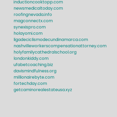
inductioncooktopp.com
newsmedicaltoday.com
roofingnevada.info
magconnectx.com
synexispro.com
holayomi.com
ligadeciclismodecundinamarca.com
nashvilleworkerscompensationattorney.com
holyfamilycathedralschool.org
londonkiddy.com
ufabetcoaching.biz
davismindfulness.org
millionairebyte.com
fortechday.com
getcaminorealestateusa.xyz