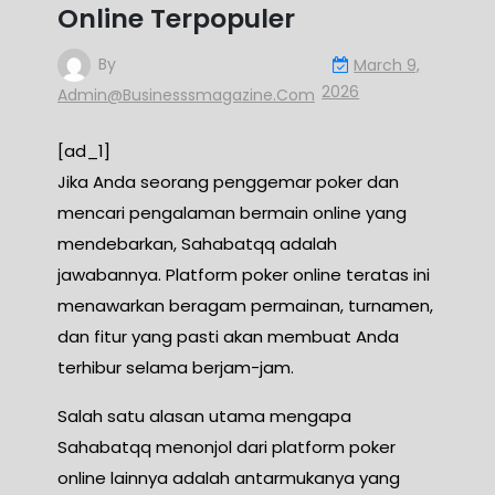
Deposit Pulsa
Online Terpopuler
By
March 9,
2026
Admin@businesssmagazine.com
[ad_1]
Jika Anda seorang penggemar poker dan
mencari pengalaman bermain online yang
mendebarkan, Sahabatqq adalah
jawabannya. Platform poker online teratas ini
menawarkan beragam permainan, turnamen,
dan fitur yang pasti akan membuat Anda
terhibur selama berjam-jam.
Salah satu alasan utama mengapa
Sahabatqq menonjol dari platform poker
online lainnya adalah antarmukanya yang