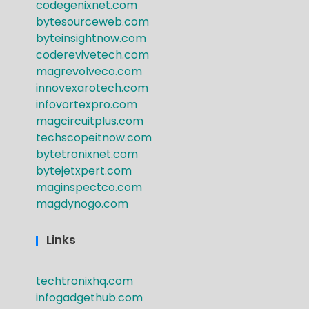
codegenixnet.com
bytesourceweb.com
byteinsightnow.com
coderevivetech.com
magrevolveco.com
innovexarotech.com
infovortexpro.com
magcircuitplus.com
techscopeitnow.com
bytetronixnet.com
bytejetxpert.com
maginspectco.com
magdynogo.com
Links
techtronixhq.com
infogadgethub.com