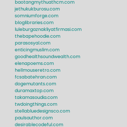
baotangmythuathcm.com
jethukukburosu.com
somniumforge.com
bloglibraries.com
luleburgaznakliyatfirmasi.com
thebapehoodie.com
parasosyal.com
enticingmuslim.com
goodhealthsoundwealth.com
elenapoems.com
hellmouseretro.com
fcsabatehran.com
dogemutants.com
duramaxtop.com
takamasoudia.com
twdoingthings.com
stellabluedesignsco.com
paulsauthor.com
desirablecodeful.com