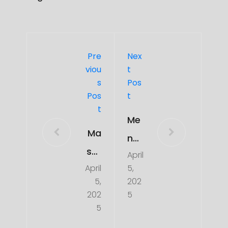
Pre
Nex
Viou
T
S
Pos
Pos
T
T
Me
Ma
ngu
ste
April
ngk
April
5,
rdo
ap
5,
202
min
Rah
202
5
o99
5
asi
: