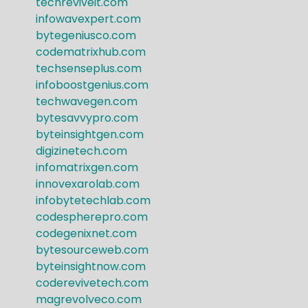
techreviveit.com
infowavexpert.com
bytegeniusco.com
codematrixhub.com
techsenseplus.com
infoboostgenius.com
techwavegen.com
bytesavvypro.com
byteinsightgen.com
digizinetech.com
infomatrixgen.com
innovexarolab.com
infobytetechlab.com
codespherepro.com
codegenixnet.com
bytesourceweb.com
byteinsightnow.com
coderevivetech.com
magrevolveco.com