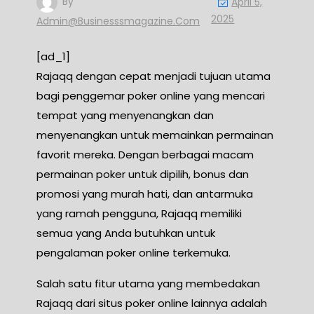
Deposit Pulsa
By
April 5,
2025
Admin@businesssmagazine.com
[ad_1]
Rajaqq dengan cepat menjadi tujuan utama
bagi penggemar poker online yang mencari
tempat yang menyenangkan dan
menyenangkan untuk memainkan permainan
favorit mereka. Dengan berbagai macam
permainan poker untuk dipilih, bonus dan
promosi yang murah hati, dan antarmuka
yang ramah pengguna, Rajaqq memiliki
semua yang Anda butuhkan untuk
pengalaman poker online terkemuka.
Salah satu fitur utama yang membedakan
Rajaqq dari situs poker online lainnya adalah