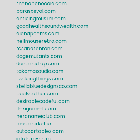
thebapehoodie.com
parasosyal.com
enticingmuslim.com
goodhealthsoundwealth.com
elenapoems.com
hellmouseretro.com
fcsabatehran.com
dogemutants.com
duramaxtop.com
takamasoudia.com
twdoingthings.com
stellabluedesignsco.com
paulsauthor.com
desirablecodeful.com
flexigennet.com
heronameclub.com
medmarket.io
outdoortablez.com
infotomy.com