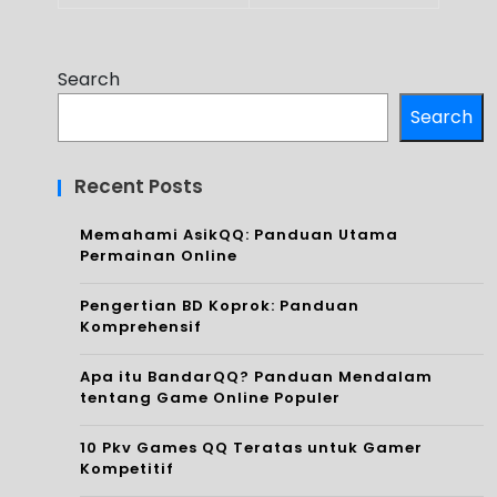
a
Raj
Pel
a
Search
an
Do
Search
giq
min
q:
Recent Posts
o
Meli
Onli
Memahami AsikQQ: Panduan Utama
hat
Permainan Online
ne
lebi
Pengertian BD Koprok: Panduan
h
Komprehensif
dek
Apa itu BandarQQ? Panduan Mendalam
tentang Game Online Populer
at
di
10 Pkv Games QQ Teratas untuk Gamer
Kompetitif
situ