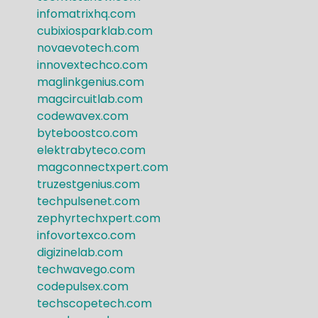
infomatrixhq.com
cubixiosparklab.com
novaevotech.com
innovextechco.com
maglinkgenius.com
magcircuitlab.com
codewavex.com
byteboostco.com
elektrabyteco.com
magconnectxpert.com
truzestgenius.com
techpulsenet.com
zephyrtechxpert.com
infovortexco.com
digizinelab.com
techwavego.com
codepulsex.com
techscopetech.com