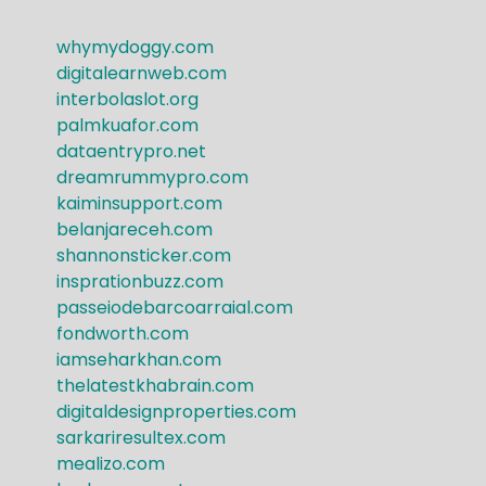
whymydoggy.com
digitalearnweb.com
interbolaslot.org
palmkuafor.com
dataentrypro.net
dreamrummypro.com
kaiminsupport.com
belanjareceh.com
shannonsticker.com
insprationbuzz.com
passeiodebarcoarraial.com
fondworth.com
iamseharkhan.com
thelatestkhabrain.com
digitaldesignproperties.com
sarkariresultex.com
mealizo.com