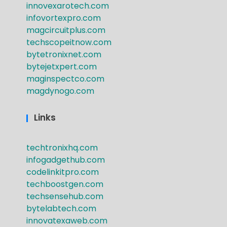
innovexarotech.com
infovortexpro.com
magcircuitplus.com
techscopeitnow.com
bytetronixnet.com
bytejetxpert.com
maginspectco.com
magdynogo.com
Links
techtronixhq.com
infogadgethub.com
codelinkitpro.com
techboostgen.com
techsensehub.com
bytelabtech.com
innovatexaweb.com