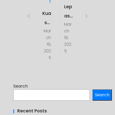
T
Lep
Kua
ask
sai
Mar
an
Mar
ch
Sen
pen
ch
19,
i
judi
19,
202
Pok
202
5
bat
5
er
in
den
An
ga
da
Search
n
den
Search
Mar
ga
ioQ
n
Recent Posts
Q: