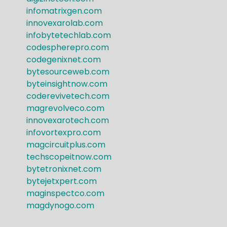
infomatrixgen.com
innovexarolab.com
infobytetechlab.com
codespherepro.com
codegenixnet.com
bytesourceweb.com
byteinsightnow.com
coderevivetech.com
magrevolveco.com
innovexarotech.com
infovortexpro.com
magcircuitplus.com
techscopeitnow.com
bytetronixnet.com
bytejetxpert.com
maginspectco.com
magdynogo.com