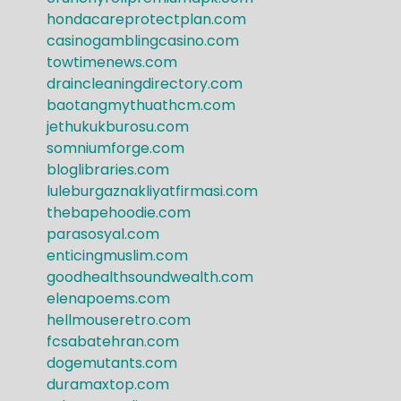
hondacareprotectplan.com
casinogamblingcasino.com
towtimenews.com
draincleaningdirectory.com
baotangmythuathcm.com
jethukukburosu.com
somniumforge.com
bloglibraries.com
luleburgaznakliyatfirmasi.com
thebapehoodie.com
parasosyal.com
enticingmuslim.com
goodhealthsoundwealth.com
elenapoems.com
hellmouseretro.com
fcsabatehran.com
dogemutants.com
duramaxtop.com