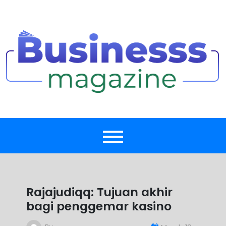
Skip
to
content
Situs Slot Online
Temukan Situs Slot Online Terbaik Yang Dilengkapi Dengan
Server PKV Games Dan Mendukung Deposit Pulsa. Mainkan
Berbagai Permainan Slot Dengan Transaksi Yang Mudah Dan
Aman.
Terbaik Dengan
Server PKV
Rajajudiqq: Tujuan akhir
Games Dan
bagi penggemar kasino