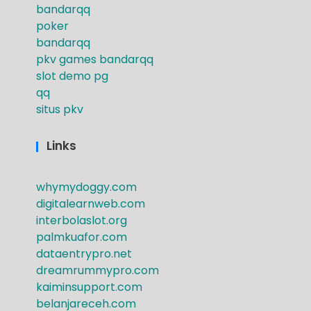
bandarqq
k
poker
bandarqq
dar
pkv games bandarqq
i
slot demo pg
qq
Rat
situs pkv
uju
diq
Links
q
whymydoggy.com
digitalearnweb.com
interbolaslot.org
palmkuafor.com
dataentrypro.net
dreamrummypro.com
kaiminsupport.com
belanjareceh.com