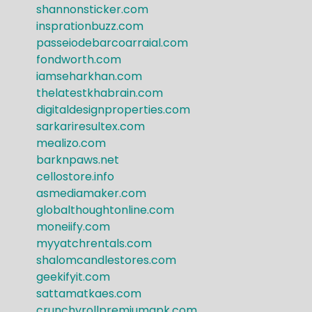
shannonsticker.com
insprationbuzz.com
passeiodebarcoarraial.com
fondworth.com
iamseharkhan.com
thelatestkhabrain.com
digitaldesignproperties.com
sarkariresultex.com
mealizo.com
barknpaws.net
cellostore.info
asmediamaker.com
globalthoughtonline.com
moneiify.com
myyatchrentals.com
shalomcandlestores.com
geekifyit.com
sattamatkaes.com
crunchyrollpremiumapk.com