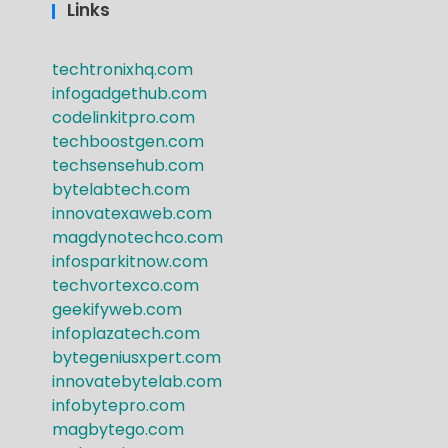
Links
techtronixhq.com
infogadgethub.com
codelinkitpro.com
techboostgen.com
techsensehub.com
bytelabtech.com
innovatexaweb.com
magdynotechco.com
infosparkitnow.com
techvortexco.com
geekifyweb.com
infoplazatech.com
bytegeniusxpert.com
innovatebytelab.com
infobytepro.com
magbytego.com