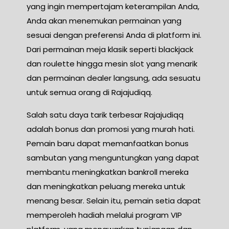
yang ingin mempertajam keterampilan Anda,
Anda akan menemukan permainan yang
sesuai dengan preferensi Anda di platform ini.
Dari permainan meja klasik seperti blackjack
dan roulette hingga mesin slot yang menarik
dan permainan dealer langsung, ada sesuatu
untuk semua orang di Rajajudiqq.
Salah satu daya tarik terbesar Rajajudiqq
adalah bonus dan promosi yang murah hati.
Pemain baru dapat memanfaatkan bonus
sambutan yang menguntungkan yang dapat
membantu meningkatkan bankroll mereka
dan meningkatkan peluang mereka untuk
menang besar. Selain itu, pemain setia dapat
memperoleh hadiah melalui program VIP