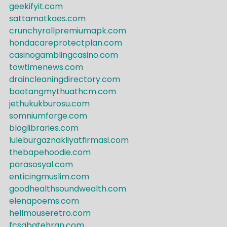
geekifyit.com
sattamatkaes.com
crunchyrollpremiumapk.com
hondacareprotectplan.com
casinogamblingcasino.com
towtimenews.com
draincleaningdirectory.com
baotangmythuathcm.com
jethukukburosu.com
somniumforge.com
bloglibraries.com
luleburgaznakliyatfirmasi.com
thebapehoodie.com
parasosyal.com
enticingmuslim.com
goodhealthsoundwealth.com
elenapoems.com
hellmouseretro.com
fcsabatehran.com