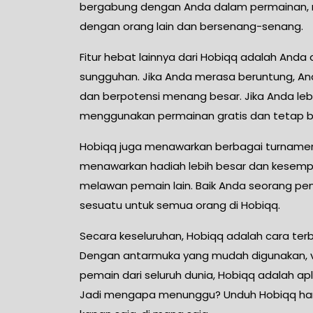
bergabung dengan Anda dalam permainan, 
dengan orang lain dan bersenang-senang.
Fitur hebat lainnya dari Hobiqq adalah And
sungguhan. Jika Anda merasa beruntung, 
dan berpotensi menang besar. Jika Anda le
menggunakan permainan gratis dan tetap 
Hobiqq juga menawarkan berbagai turnamen 
menawarkan hadiah lebih besar dan kesem
melawan pemain lain. Baik Anda seorang pe
sesuatu untuk semua orang di Hobiqq.
Secara keseluruhan, Hobiqq adalah cara ter
Dengan antarmuka yang mudah digunakan, 
pemain dari seluruh dunia, Hobiqq adalah apl
Jadi mengapa menunggu? Unduh Hobiqq hari 