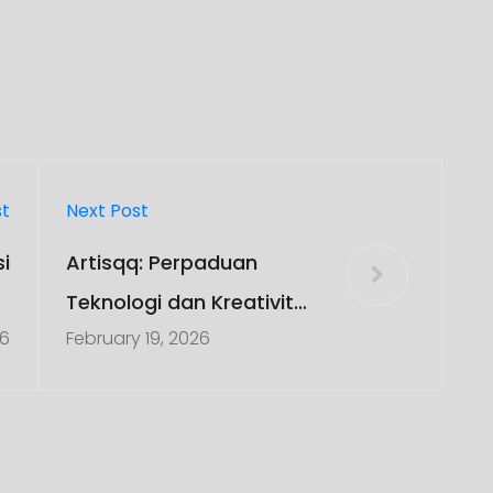
st
Next Post
i
Artisqq: Perpaduan
e
Teknologi dan Kreativitas
26
February 19, 2026
Q
dalam Seni Modern