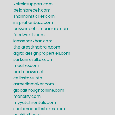
kaiminsupport.com
belanjareceh.com
shannonsticker.com
insprationbuzz.com
passeiodebarcoarraial.com
fondworth.com
iamseharkhan.com
thelatestkhabrain.com
digitaldesignproperties.com
sarkariresultex.com
mealizo.com
barknpaws.net
cellostore.info
asmediamaker.com
globalthoughtonline.com
moneiify.com
myyatchrentals.com
shalomcandlestores.com
geekifyit.com