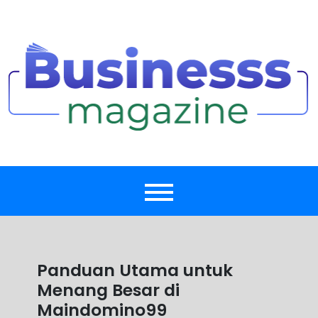
Skip
to
content
Situs Slot Online
Temukan Situs Slot Online Terbaik Yang Dilengkapi Dengan
Server PKV Games Dan Mendukung Deposit Pulsa. Mainkan
Berbagai Permainan Slot Dengan Transaksi Yang Mudah Dan
Aman.
Terbaik Dengan
Server PKV
Panduan Utama untuk
Games Dan
Menang Besar di
Maindomino99