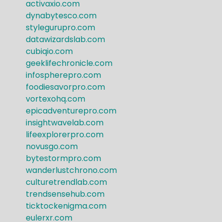
activaxio.com
dynabytesco.com
stylegurupro.com
datawizardslab.com
cubiqio.com
geeklifechronicle.com
infospherepro.com
foodiesavorpro.com
vortexohq.com
epicadventurepro.com
insightwavelab.com
lifeexplorerpro.com
novusgo.com
bytestormpro.com
wanderlustchrono.com
culturetrendlab.com
trendsensehub.com
ticktockenigma.com
eulerxr.com