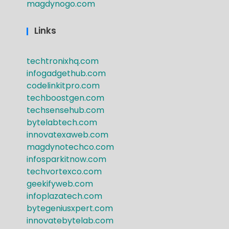
magdynogo.com
Links
techtronixhq.com
infogadgethub.com
codelinkitpro.com
techboostgen.com
techsensehub.com
bytelabtech.com
innovatexaweb.com
magdynotechco.com
infosparkitnow.com
techvortexco.com
geekifyweb.com
infoplazatech.com
bytegeniusxpert.com
innovatebytelab.com