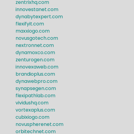
zentrixhq.com
innovestanet.com
dynabytexpert.com
flexifyit.com
maxxiogo.com
novusgotech.com
nextronnet.com
dynamoxco.com
zenturogen.com
innovexaweb.com
brandioplus.com
dynawebpro.com
synapsegen.com
flexipathlab.com
vividushq.com
vortexaplus.com
cubixiogo.com
novuspherenet.com
orbitechnet.com