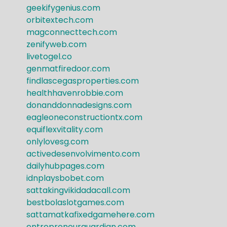
geekifygenius.com
orbitextech.com
magconnecttech.com
zenifyweb.com
livetogel.co
genmatfiredoor.com
findlascegasproperties.com
healthhavenrobbie.com
donanddonnadesigns.com
eagleoneconstructiontx.com
equiflexvitality.com
onlylovesg.com
activedesenvolvimento.com
dailyhubpages.com
idnplaysbobet.com
sattakingvikidadacall.com
bestbolaslotgames.com
sattamatkafixedgamehere.com
entrepreneurguardian.com