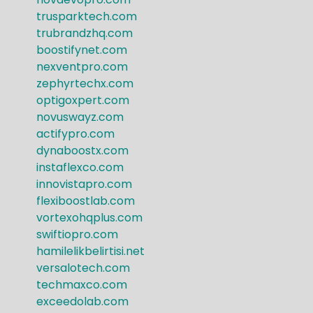
trusparktech.com
trubrandzhq.com
boostifynet.com
nexventpro.com
zephyrtechx.com
optigoxpert.com
novuswayz.com
actifypro.com
dynaboostx.com
instaflexco.com
innovistapro.com
flexiboostlab.com
vortexohqplus.com
swiftiopro.com
hamilelikbelirtisi.net
versalotech.com
techmaxco.com
exceedolab.com