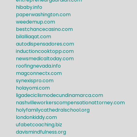
hibaby.info
paperwashington.com
weedemup.com
bestchancecasino.com
bilalliaqat.com
autodispensadores.com
inductioncooktopp.com
newsmedicaltoday.com
roofingnevada.info
magconnectx.com
synexispro.com
holayomi.com
ligadeciclismodecundinamarca.com
nashvilleworkerscompensationattorney.com
holyfamilycathedralschool.org
londonkiddy.com
ufabetcoaching.biz
davismindfulness.org