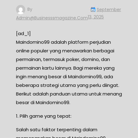
Deposit Pulsa
By
September
13, 2025
Admin@businesssmagazine.com
[ad_1]
Maindomino99 adalah platform perjudian
online populer yang menawarkan berbagai
permainan, termasuk poker, domino, dan
permainan kartu lainnya. Bagi mereka yang
ingin menang besar di Maindomino99, ada
beberapa strategi utama yang perlu diingat.
Berikut adalah panduan utama untuk menang
besar di Maindomino99.
1. Pilih game yang tepat:
Salah satu faktor terpenting dalam