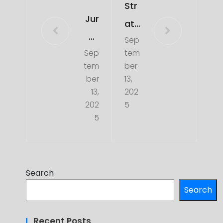
Str
Jur
ate
us
Sep
gi
Sep
tem
QQ:
unt
tem
ber
Bint
uk
ber
13,
an
13,
202
Suk
202
5
g
ses
5
yan
di
g
Mai
sed
nd
Search
an
omi
Search
g
no
nai
QQ:
Recent Posts