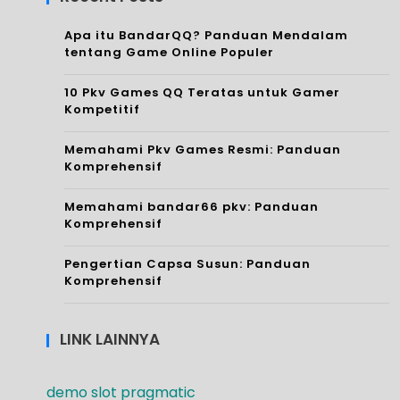
k
Tip
Apa itu BandarQQ? Panduan Mendalam
da
tentang Game Online Populer
s
un
dar
10 Pkv Games QQ Teratas untuk Gamer
Kompetitif
di
i
dun
Memahami Pkv Games Resmi: Panduan
Pro
Komprehensif
ia
Memahami bandar66 pkv: Panduan
kas
Komprehensif
ino
Pengertian Capsa Susun: Panduan
onli
Komprehensif
ne
LINK LAINNYA
demo slot pragmatic