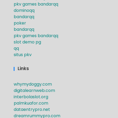
pkv games bandarqq
dominoqq
bandarqq
poker
bandarqq
pkv games bandarqq
slot demo pg
qq
situs pkv
Links
whymydoggy.com
digitalearnweb.com
interbolaslot.org
palmkuafor.com
dataentrypro.net
dreamrummypro.com