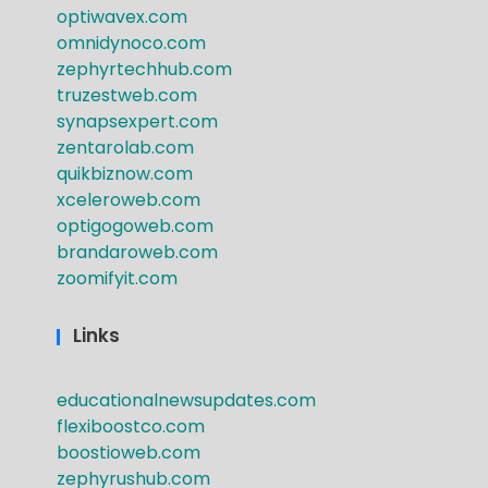
optiwavex.com
omnidynoco.com
zephyrtechhub.com
truzestweb.com
synapsexpert.com
zentarolab.com
quikbiznow.com
xceleroweb.com
optigogoweb.com
brandaroweb.com
zoomifyit.com
Links
educationalnewsupdates.com
flexiboostco.com
boostioweb.com
zephyrushub.com