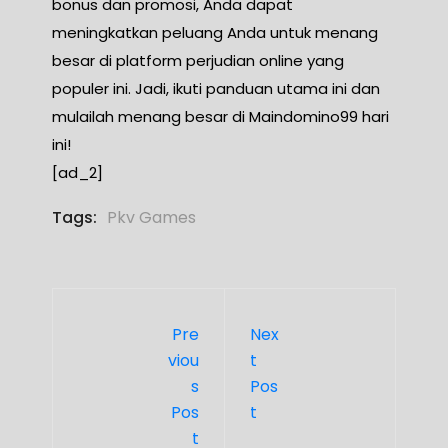
bonus dan promosi, Anda dapat
meningkatkan peluang Anda untuk menang
besar di platform perjudian online yang
populer ini. Jadi, ikuti panduan utama ini dan
mulailah menang besar di Maindomino99 hari
ini!
[ad_2]
Tags:
Pkv Games
Pre
Nex
Viou
T
S
Pos
Pos
T
T