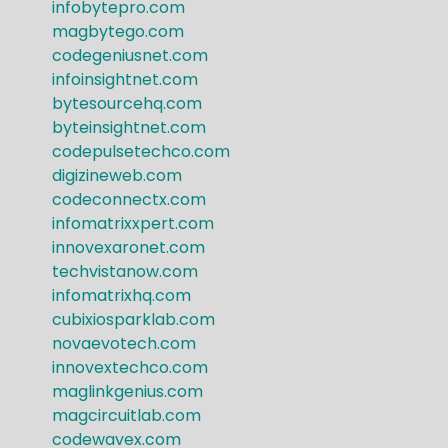
infobytepro.com
magbytego.com
codegeniusnet.com
infoinsightnet.com
bytesourcehq.com
byteinsightnet.com
codepulsetechco.com
digizineweb.com
codeconnectx.com
infomatrixxpert.com
innovexaronet.com
techvistanow.com
infomatrixhq.com
cubixiosparklab.com
novaevotech.com
innovextechco.com
maglinkgenius.com
magcircuitlab.com
codewavex.com