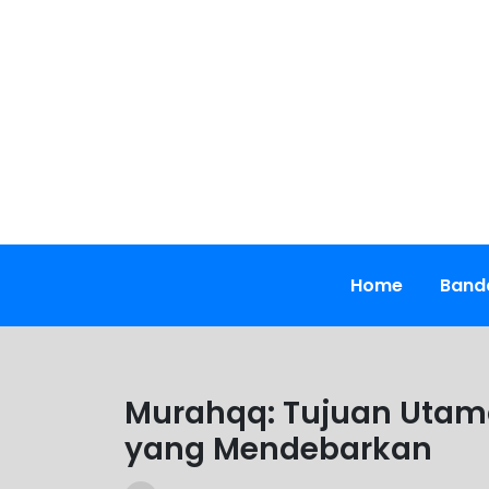
Skip
to
content
Home
Band
Murahqq: Tujuan Utam
yang Mendebarkan