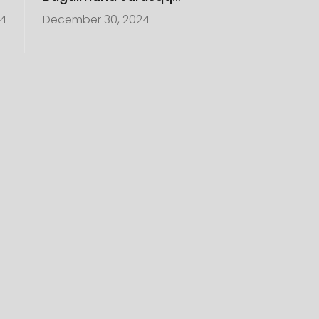
4
December 30, 2024
i
Merevolusi Pengalaman
Kasino Online