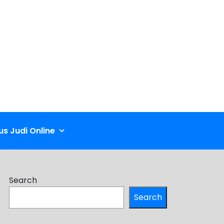
ne Terbaik Dengan
erver PKV Games Dan Mendukung Deposit Pulsa. Mainkan Berbagai
nsaksi Yang Mudah Dan Aman.
mes Dan Deposit
us Judi Online
lsa
Search
Search