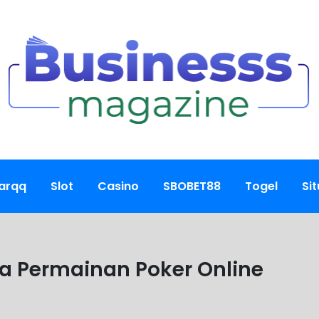
Situs Slot Onli
Temukan Situs Slot Online Terbaik Yang Dilengkapi Dengan S
Permainan Slot Dengan Tra
Server PKV Ga
arqq
Slot
Casino
SBOBET88
Togel
Sit
Pu
a Permainan Poker Online