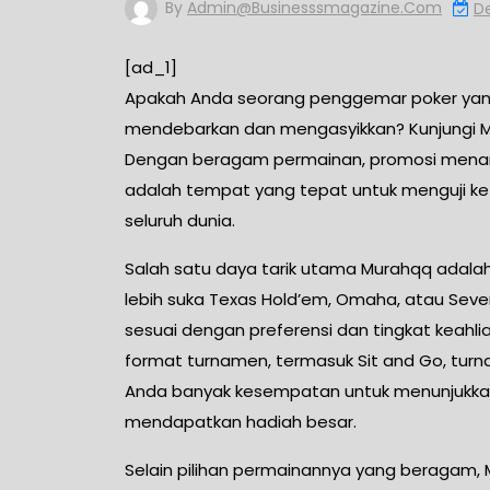
By
Admin@businesssmagazine.com
D
[ad_1]
Apakah Anda seorang penggemar poker yan
mendebarkan dan mengasyikkan? Kunjungi Mu
Dengan beragam permainan, promosi menar
adalah tempat yang tepat untuk menguji ke
seluruh dunia.
Salah satu daya tarik utama Murahqq adala
lebih suka Texas Hold’em, Omaha, atau Se
sesuai dengan preferensi dan tingkat keahli
format turnamen, termasuk Sit and Go, tur
Anda banyak kesempatan untuk menunjukkan
mendapatkan hadiah besar.
Selain pilihan permainannya yang beragam,