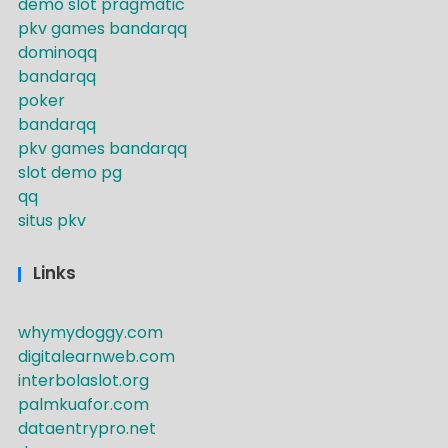
demo slot pragmatic
pkv games bandarqq
dominoqq
bandarqq
poker
bandarqq
pkv games bandarqq
slot demo pg
qq
situs pkv
Links
whymydoggy.com
digitalearnweb.com
interbolaslot.org
palmkuafor.com
dataentrypro.net