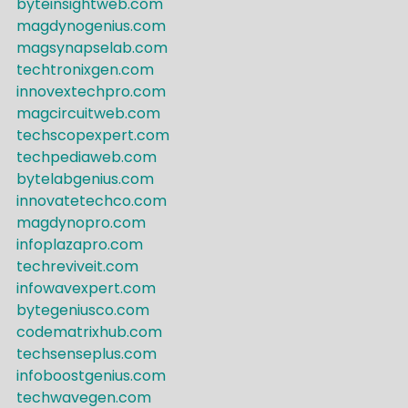
byteinsightweb.com
magdynogenius.com
magsynapselab.com
techtronixgen.com
innovextechpro.com
magcircuitweb.com
techscopexpert.com
techpediaweb.com
bytelabgenius.com
innovatetechco.com
magdynopro.com
infoplazapro.com
techreviveit.com
infowavexpert.com
bytegeniusco.com
codematrixhub.com
techsenseplus.com
infoboostgenius.com
techwavegen.com