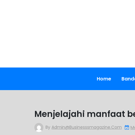
Skip
to
content
Home
Band
Menjelajahi manfaat b
By
Admin@businesssmagazine.com
Ma