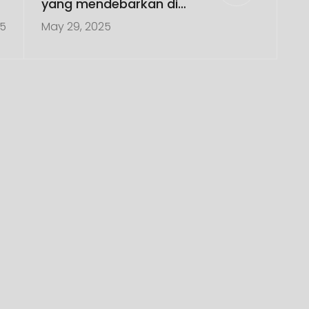
n
yang mendebarkan di
25
May 29, 2025
:
CebanQQ: A Review
o
a