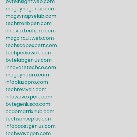
byteinsightweb.com
magdynogenius.com
magsynapselab.com
techtronixgen.com
innovextechpro.com
magcircuitweb.com
techscopexpert.com
techpediaweb.com
bytelabgenius.com
innovatetechco.com
magdynopro.com
infoplazapro.com
techreviveit.com
infowavexpert.com
bytegeniusco.com
codematrixhub.com
techsenseplus.com
infoboostgenius.com
techwavegen.com