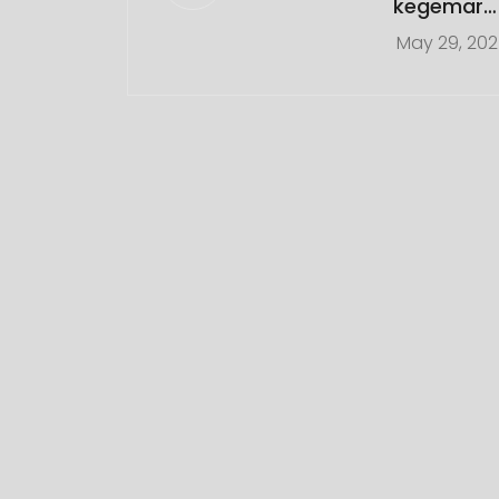
kegemara
May 29, 20
Bandarjudiqq
pengalaman kasin
online yang harus dicob