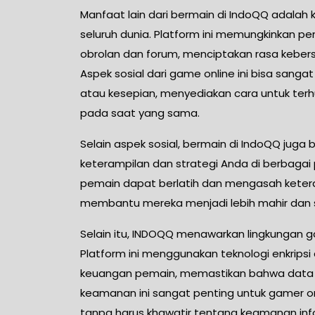
Manfaat lain dari bermain di IndoQQ adalah
seluruh dunia. Platform ini memungkinkan pem
obrolan dan forum, menciptakan rasa kebe
Aspek sosial dari game online ini bisa sang
atau kesepian, menyediakan cara untuk ter
pada saat yang sama.
Selain aspek sosial, bermain di IndoQQ juga
keterampilan dan strategi Anda di berbagai 
pemain dapat berlatih dan mengasah keter
membantu mereka menjadi lebih mahir dan
Selain itu, INDOQQ menawarkan lingkungan
Platform ini menggunakan teknologi enkripsi 
keuangan pemain, memastikan bahwa data 
keamanan ini sangat penting untuk gamer on
tanpa harus khawatir tentang keamanan info