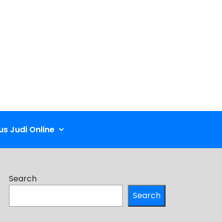
ne Terbaik Dengan
erver PKV Games Dan Mendukung Deposit Pulsa. Mainkan Berbagai
nsaksi Yang Mudah Dan Aman.
mes Dan Deposit
us Judi Online
lsa
Search
Search