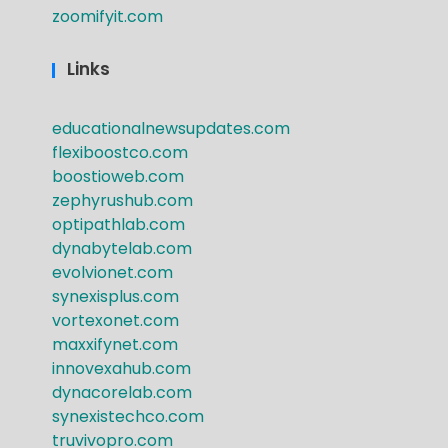
zoomifyit.com
Links
educationalnewsupdates.com
flexiboostco.com
boostioweb.com
zephyrushub.com
optipathlab.com
dynabytelab.com
evolvionet.com
synexisplus.com
vortexonet.com
maxxifynet.com
innovexahub.com
dynacorelab.com
synexistechco.com
truvivopro.com