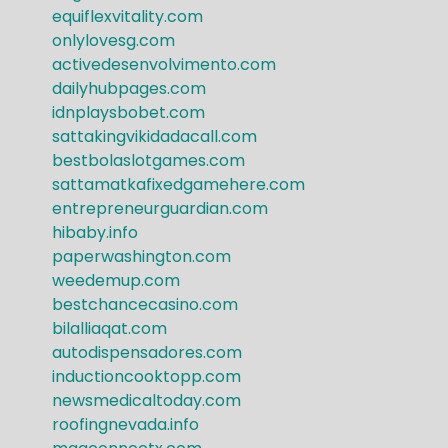
equiflexvitality.com
onlylovesg.com
activedesenvolvimento.com
dailyhubpages.com
idnplaysbobet.com
sattakingvikidadacall.com
bestbolaslotgames.com
sattamatkafixedgamehere.com
entrepreneurguardian.com
hibaby.info
paperwashington.com
weedemup.com
bestchancecasino.com
bilalliaqat.com
autodispensadores.com
inductioncooktopp.com
newsmedicaltoday.com
roofingnevada.info