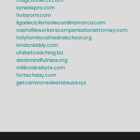
magconnectx.com
synexispro.com
holayomi.com
ligadeciclismodecundinamarca.com
nashvilleworkerscompensationattorney.com
holyfamilycathedralschool.org
londonkiddy.com
ufabetcoaching.biz
davismindfulness.org
millionairebyte.com
fortechday.com
getcaminorealestateusa.xyz