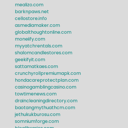
mealizo.com
barknpaws.net
cellostore.info
asmediamaker.com
globalthoughtonline.com
moneiify.com
myyatchrentals.com
shalomcandlestores.com
geekifyit.com
sattamatkaes.com
crunchyrollpremiumapk.com
hondacareprotectplan.com
casinogamblingcasino.com
towtimenews.com
draincleaningdirectory.com
baotangmythuathcm.com
jethukukburosu.com
somniumforge.com