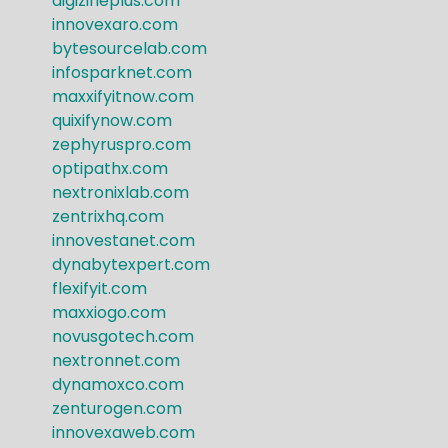
digizineplus.com
innovexaro.com
bytesourcelab.com
infosparknet.com
maxxifyitnow.com
quixifynow.com
zephyruspro.com
optipathx.com
nextronixlab.com
zentrixhq.com
innovestanet.com
dynabytexpert.com
flexifyit.com
maxxiogo.com
novusgotech.com
nextronnet.com
dynamoxco.com
zenturogen.com
innovexaweb.com