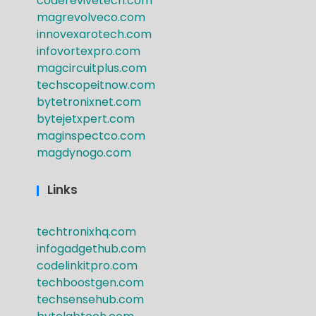
coderevivetech.com
magrevolveco.com
innovexarotech.com
infovortexpro.com
magcircuitplus.com
techscopeitnow.com
bytetronixnet.com
bytejetxpert.com
maginspectco.com
magdynogo.com
Links
techtronixhq.com
infogadgethub.com
codelinkitpro.com
techboostgen.com
techsensehub.com