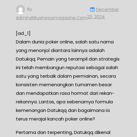
Deposit Pulsa
By
December
23, 2024
Admin@businesssmagazine.com
[ad_1]
Dalam dunia poker online, salah satu nama
yang menonjol diantara lainnya adalah
Datukqq. Pemain yang terampil dan strategis
ini telah membangun reputasi sebagai salah
satu yang terbaik dalam permainan, secara
konsisten memenangkan turnamen besar
dan mendapatkan rasa hormat dari rekan-
rekannya. Lantas, apa sebenarnya formula
kemenangan Datukqq dan bagaimana ia
terus merajai kancah poker online?
Pertama dan terpenting, Datukqq dikenal