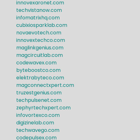
innovexaronet.com
techvistanow.com
infomatrixhq.com
cubixiosparklab.com
novaevotech.com
innovextechco.com
maglinkgenius.com
magcircuitlab.com
codewavex.com
byteboostco.com
elektrabyteco.com
magconnectxpert.com
truzestgenius.com
techpulsenet.com
zephyrtechxpert.com
infovortexco.com
digizinelab.com
techwavego.com
codepulsex.com