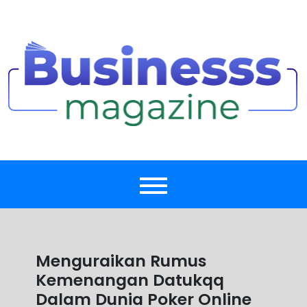
Skip
to
content
Situs Slot Online
Temukan Situs Slot Online Terbaik Yang Dilengkapi Dengan
Server PKV Games Dan Mendukung Deposit Pulsa. Mainkan
Berbagai Permainan Slot Dengan Transaksi Yang Mudah Dan
Aman.
Terbaik Dengan
Server PKV
Menguraikan Rumus
Games Dan
Kemenangan Datukqq
Dalam Dunia Poker Online