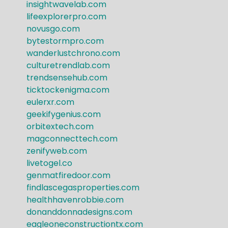
insightwavelab.com
lifeexplorerpro.com
novusgo.com
bytestormpro.com
wanderlustchrono.com
culturetrendlab.com
trendsensehub.com
ticktockenigma.com
eulerxr.com
geekifygenius.com
orbitextech.com
magconnecttech.com
zenifyweb.com
livetogel.co
genmatfiredoor.com
findlascegasproperties.com
healthhavenrobbie.com
donanddonnadesigns.com
eagleoneconstructiontx.com