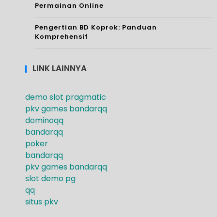
Permainan Online
ngu
ba
Pengertian BD Koprok: Panduan
Komprehensif
h
Per
LINK LAINNYA
mai
nan
demo slot pragmatic
pkv games bandarqq
unt
dominoqq
uk
bandarqq
poker
Pen
bandarqq
gg
pkv games bandarqq
slot demo pg
em
qq
ar
situs pkv