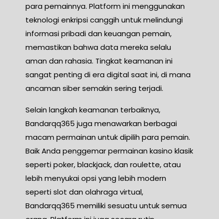
para pemainnya. Platform ini menggunakan
teknologi enkripsi canggih untuk melindungi
informasi pribadi dan keuangan pemain,
memastikan bahwa data mereka selalu
aman dan rahasia. Tingkat keamanan ini
sangat penting di era digital saat ini, di mana
ancaman siber semakin sering terjadi.
Selain langkah keamanan terbaiknya,
Bandarqq365 juga menawarkan berbagai
macam permainan untuk dipilih para pemain.
Baik Anda penggemar permainan kasino klasik
seperti poker, blackjack, dan roulette, atau
lebih menyukai opsi yang lebih modern
seperti slot dan olahraga virtual,
Bandarqq365 memiliki sesuatu untuk semua