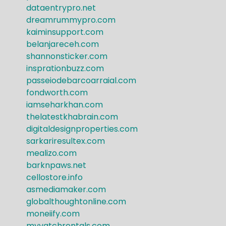
dataentrypro.net
dreamrummypro.com
kaiminsupport.com
belanjareceh.com
shannonsticker.com
insprationbuzz.com
passeiodebarcoarraial.com
fondworth.com
iamseharkhan.com
thelatestkhabrain.com
digitaldesignproperties.com
sarkariresultex.com
mealizo.com
barknpaws.net
cellostore.info
asmediamaker.com
globalthoughtonline.com
moneiify.com
myyatchrentals.com