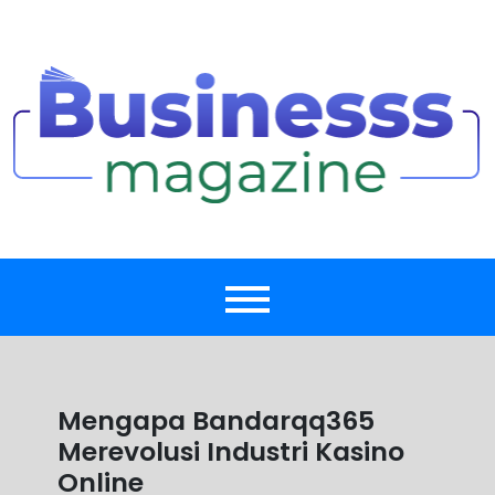
Skip
to
content
Situs Slot Online
Temukan Situs Slot Online Terbaik Yang Dilengkapi Dengan
Server PKV Games Dan Mendukung Deposit Pulsa. Mainkan
Berbagai Permainan Slot Dengan Transaksi Yang Mudah Dan
Aman.
Terbaik Dengan
Server PKV
Mengapa Bandarqq365
Games Dan
Merevolusi Industri Kasino
Online