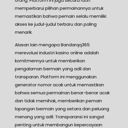
orang. Platform ini juga secara rutin
memperbarui pilihan permainannya untuk
memastikan bahwa pemain selalu memiliki
akses ke judul-judul terbaru dan paling
menarik.
Alasan lain mengapa Bandarqq365
merevolusi industri kasino online adalah
komitmennya untuk memberikan
pengalaman bermain yang adil dan
transparan. Platform ini menggunakan
generator nomor acak untuk memastikan
bahwa semua permainan benar-benar acak
dan tidak memihak, memberikan pemain
lapangan bermain yang setara dan peluang
menang yang adil. Transparansi ini sangat
penting untuk membangun kepercayaan