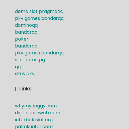
di
demo slot pragmatic
Ma
pkv games bandarqq
na
dominoqq
bandarqq
Saj
poker
a
bandarqq
pkv games bandarqq
slot demo pg
qq
situs pkv
Links
whymydoggy.com
digitalearnweb.com
interbolaslot.org
palmkuafor.com