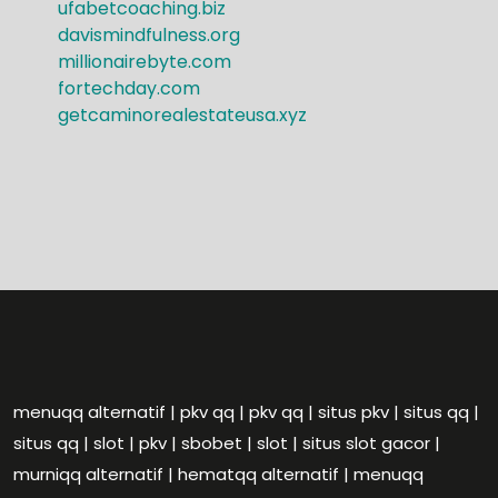
ufabetcoaching.biz
davismindfulness.org
millionairebyte.com
fortechday.com
getcaminorealestateusa.xyz
menuqq alternatif
|
pkv qq
|
pkv qq
|
situs pkv
|
situs qq
|
situs qq
|
slot
|
pkv
|
sbobet
|
slot
|
situs slot gacor
|
murniqq alternatif
|
hematqq alternatif
|
menuqq