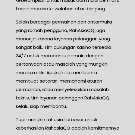
keterampilan untuk masuk dan mulai bermain,
tanpa merasa kewalahan atau bingung.
Selain berbagai permainan dan antarmuka
yang ramah pengguna, RahAsiaQQ juga
menonjol karena layanan pelanggan yang
sangat baik. Tim dukungan kasino tersedia
24/7 untuk membantu pemain dengan
pertanyaan atau masalah yang mungkin
mereka miliki. Apakah itu membantu
membuat setoran, memahami aturan
permainan, atau menyelesaikan masalah
teknis, tim layanan pelanggan RahAsiaQQ
selalu siap membantu.
Tapi mungkin rahasia terbesar untuk
keberhasilan RahasiaQQ adalah komitmennya