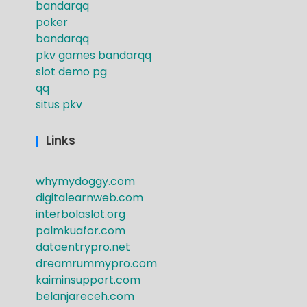
bandarqq
nin
poker
gka
bandarqq
pkv games bandarqq
tka
slot demo pg
n
qq
situs pkv
per
mai
Links
nan
whymydoggy.com
pok
digitalearnweb.com
er
interbolaslot.org
palmkuafor.com
An
dataentrypro.net
da
dreamrummypro.com
kaiminsupport.com
belanjareceh.com