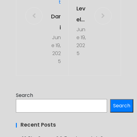
T
Lev
Dar
el
i
Jun
Up
Jun
e 19,
pe
You
e 19,
202
mul
r
202
5
a
5
Ga
ke
me
Pro:
Exp
Ba
Search
erie
gai
Search
nce
ma
den
Recent Posts
na
ga