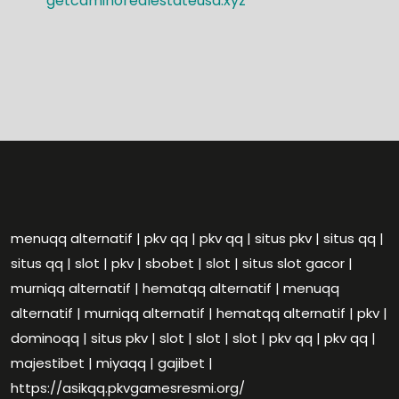
getcaminorealestateusa.xyz
menuqq alternatif
|
pkv qq
|
pkv qq
|
situs pkv
|
situs qq
|
situs qq
|
slot
|
pkv
|
sbobet
|
slot
|
situs slot gacor
|
murniqq alternatif
|
hematqq alternatif
|
menuqq
alternatif
|
murniqq alternatif
|
hematqq alternatif
|
pkv
|
dominoqq
|
situs pkv
|
slot
|
slot
|
slot
|
pkv qq
|
pkv qq
|
majestibet
|
miyaqq
|
gajibet
|
https://asikqq.pkvgamesresmi.org/