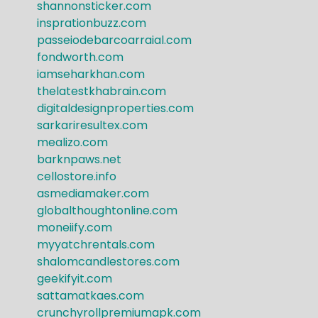
shannonsticker.com
insprationbuzz.com
passeiodebarcoarraial.com
fondworth.com
iamseharkhan.com
thelatestkhabrain.com
digitaldesignproperties.com
sarkariresultex.com
mealizo.com
barknpaws.net
cellostore.info
asmediamaker.com
globalthoughtonline.com
moneiify.com
myyatchrentals.com
shalomcandlestores.com
geekifyit.com
sattamatkaes.com
crunchyrollpremiumapk.com