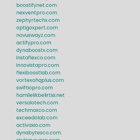
boostifynet.com
nexventpro.com
zephyrtechx.com
optigoxpert.com
novuswayz.com
actifypro.com
dynaboostx.com
instaflexco.com
innovistapro.com
flexiboostlab.com
vortexohqplus.com
swiftiopro.com
hamilelikbelirtisi.net
versalotech.com
techmaxco.com
exceedolab.com
activaxio.com
dynabytesco.com