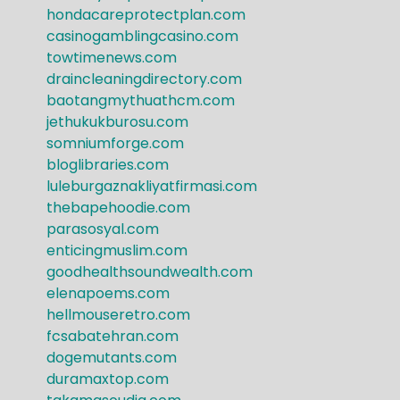
hondacareprotectplan.com
casinogamblingcasino.com
towtimenews.com
draincleaningdirectory.com
baotangmythuathcm.com
jethukukburosu.com
somniumforge.com
bloglibraries.com
luleburgaznakliyatfirmasi.com
thebapehoodie.com
parasosyal.com
enticingmuslim.com
goodhealthsoundwealth.com
elenapoems.com
hellmouseretro.com
fcsabatehran.com
dogemutants.com
duramaxtop.com