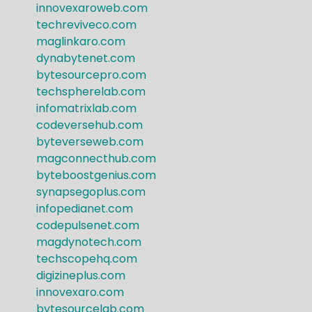
innovexaroweb.com
techreviveco.com
maglinkaro.com
dynabytenet.com
bytesourcepro.com
techspherelab.com
infomatrixlab.com
codeversehub.com
byteverseweb.com
magconnecthub.com
byteboostgenius.com
synapsegoplus.com
infopedianet.com
codepulsenet.com
magdynotech.com
techscopehq.com
digizineplus.com
innovexaro.com
bytesourcelab.com