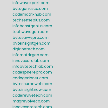
infowavexpert.com
bytegeniusco.com
codematrixhub.com
techsenseplus.com
infoboostgenius.com
techwavegen.com
bytesavvypro.com
byteinsightgen.com
digizinetech.com
infomatrixgen.com
innovexarolab.com
infobytetechlab.com
codespherepro.com
codegenixnet.com
bytesourceweb.com
byteinsightnow.com
coderevivetech.com
magrevolveco.com
innovexarotech.com