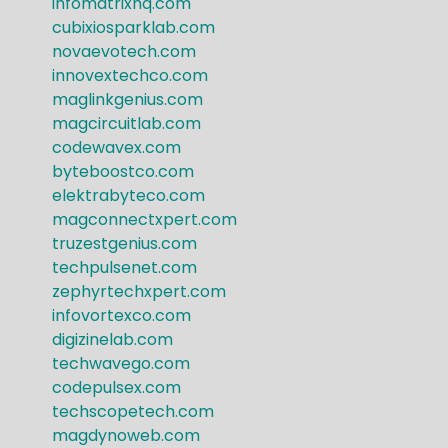
infomatrixhq.com
cubixiosparklab.com
novaevotech.com
innovextechco.com
maglinkgenius.com
magcircuitlab.com
codewavex.com
byteboostco.com
elektrabyteco.com
magconnectxpert.com
truzestgenius.com
techpulsenet.com
zephyrtechxpert.com
infovortexco.com
digizinelab.com
techwavego.com
codepulsex.com
techscopetech.com
magdynoweb.com