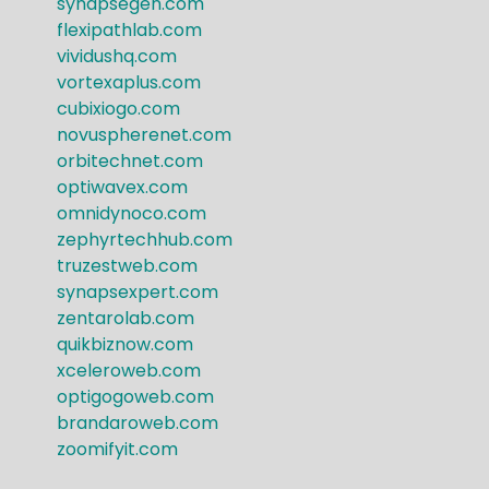
synapsegen.com
flexipathlab.com
vividushq.com
vortexaplus.com
cubixiogo.com
novuspherenet.com
orbitechnet.com
optiwavex.com
omnidynoco.com
zephyrtechhub.com
truzestweb.com
synapsexpert.com
zentarolab.com
quikbiznow.com
xceleroweb.com
optigogoweb.com
brandaroweb.com
zoomifyit.com