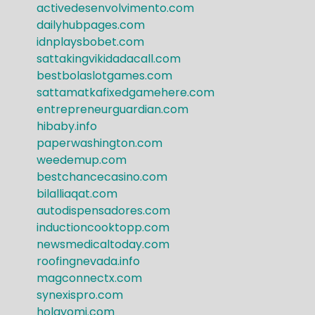
activedesenvolvimento.com
dailyhubpages.com
idnplaysbobet.com
sattakingvikidadacall.com
bestbolaslotgames.com
sattamatkafixedgamehere.com
entrepreneurguardian.com
hibaby.info
paperwashington.com
weedemup.com
bestchancecasino.com
bilalliaqat.com
autodispensadores.com
inductioncooktopp.com
newsmedicaltoday.com
roofingnevada.info
magconnectx.com
synexispro.com
holayomi.com