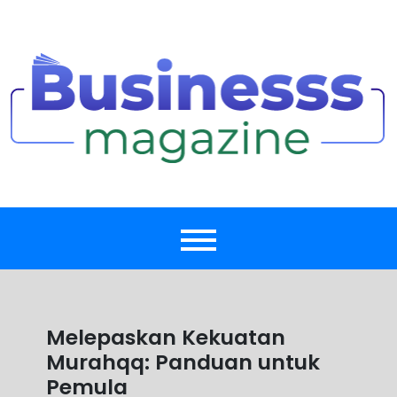
Skip
to
content
Situs Slot Online
Temukan Situs Slot Online Terbaik Yang Dilengkapi Dengan
Server PKV Games Dan Mendukung Deposit Pulsa. Mainkan
Berbagai Permainan Slot Dengan Transaksi Yang Mudah Dan
Aman.
Terbaik Dengan
Server PKV
Melepaskan Kekuatan
Games Dan
Murahqq: Panduan untuk
Pemula