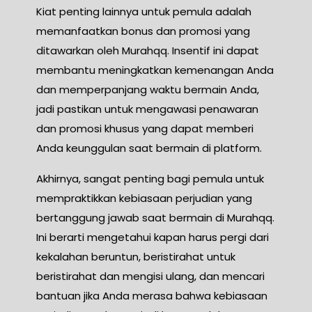
Kiat penting lainnya untuk pemula adalah
memanfaatkan bonus dan promosi yang
ditawarkan oleh Murahqq. Insentif ini dapat
membantu meningkatkan kemenangan Anda
dan memperpanjang waktu bermain Anda,
jadi pastikan untuk mengawasi penawaran
dan promosi khusus yang dapat memberi
Anda keunggulan saat bermain di platform.
Akhirnya, sangat penting bagi pemula untuk
mempraktikkan kebiasaan perjudian yang
bertanggung jawab saat bermain di Murahqq.
Ini berarti mengetahui kapan harus pergi dari
kekalahan beruntun, beristirahat untuk
beristirahat dan mengisi ulang, dan mencari
bantuan jika Anda merasa bahwa kebiasaan