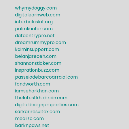
whymydoggy.com
digitalearnweb.com
interbolaslot.org
palmkuafor.com
dataentrypro.net
dreamrummypro.com
kaiminsupport.com
belanjareceh.com
shannonsticker.com
insprationbuzz.com
passeiodebarcoarraial.com
fondworth.com
iamseharkhan.com
thelatestkhabrain.com
digitaldesignproperties.com
sarkariresultex.com
mealizo.com
barknpaws.net