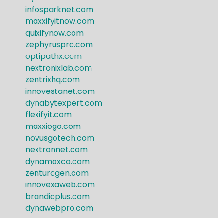
infosparknet.com
maxxifyitnow.com
quixifynow.com
zephyruspro.com
optipathx.com
nextronixlab.com
zentrixhq.com
innovestanet.com
dynabytexpert.com
flexifyit.com
maxxiogo.com
novusgotech.com
nextronnet.com
dynamoxco.com
zenturogen.com
innovexaweb.com
brandioplus.com
dynawebpro.com