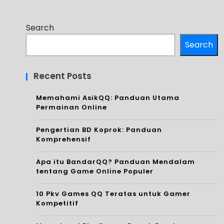
sed
mai
an
Search
nan
g
Search
onli
nai
ne
k
Recent Posts
ter
da
Memahami AsikQQ: Panduan Utama
bai
Permainan Online
un
k
di
Pengertian BD Koprok: Panduan
Komprehensif
unt
dun
uk
Apa itu BandarQQ? Panduan Mendalam
ia
tentang Game Online Populer
pen
kas
10 Pkv Games QQ Teratas untuk Gamer
gg
ino
Kompetitif
em
onli