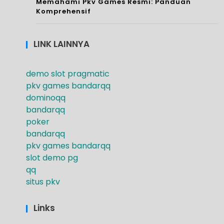
Memahami Pkv Games Resmi: Panduan
ar
Komprehensif
ne
kas
LINK LAINNYA
ino
demo slot pragmatic
pkv games bandarqq
dominoqq
bandarqq
poker
bandarqq
pkv games bandarqq
slot demo pg
qq
situs pkv
Links