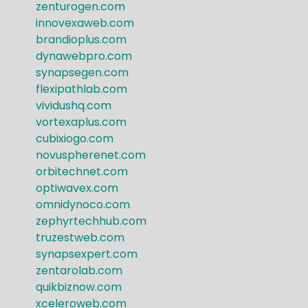
zenturogen.com
innovexaweb.com
brandioplus.com
dynawebpro.com
synapsegen.com
flexipathlab.com
vividushq.com
vortexaplus.com
cubixiogo.com
novuspherenet.com
orbitechnet.com
optiwavex.com
omnidynoco.com
zephyrtechhub.com
truzestweb.com
synapsexpert.com
zentarolab.com
quikbiznow.com
xceleroweb.com