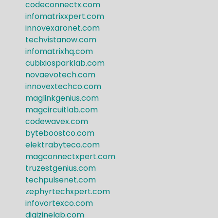
codeconnectx.com
infomatrixxpert.com
innovexaronet.com
techvistanow.com
infomatrixhq.com
cubixiosparklab.com
novaevotech.com
innovextechco.com
maglinkgenius.com
magcircuitlab.com
codewavex.com
byteboostco.com
elektrabyteco.com
magconnectxpert.com
truzestgenius.com
techpulsenet.com
zephyrtechxpert.com
infovortexco.com
digizinelab.com