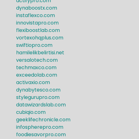
actifypro.com
dynaboostx.com
instaflexco.com
innovistapro.com
flexiboostlab.com
vortexohqplus.com
swiftiopro.com
hamilelikbelirtisi.net
versalotech.com
techmaxco.com
exceedolab.com
activaxio.com
dynabytesco.com
stylegurupro.com
datawizardslab.com
cubiqio.com
geeklifechronicle.com
infospherepro.com
foodiesavorpro.com