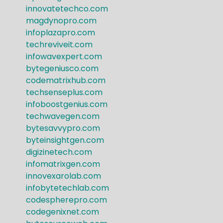
innovatetechco.com
magdynopro.com
infoplazapro.com
techreviveit.com
infowavexpert.com
bytegeniusco.com
codematrixhub.com
techsenseplus.com
infoboostgenius.com
techwavegen.com
bytesavvypro.com
byteinsightgen.com
digizinetech.com
infomatrixgen.com
innovexarolab.com
infobytetechlab.com
codespherepro.com
codegenixnet.com