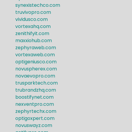
synexistechco.com
truvivopro.com
vividusco.com
vortexahq.com
zenithifyit.com
maxxiohub.com
zephyraweb.com
vortexaweb.com
optigeniusco.com
novuspherex.com
novaevopro.com
trusparktech.com
trubrandzhq.com
boostifynet.com
nexventpro.com
zephyrtechx.com
optigoxpert.com
novuswayz.com