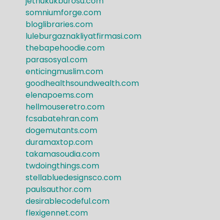
jethukukburosu.com
somniumforge.com
bloglibraries.com
luleburgaznakliyatfirmasi.com
thebapehoodie.com
parasosyal.com
enticingmuslim.com
goodhealthsoundwealth.com
elenapoems.com
hellmouseretro.com
fcsabatehran.com
dogemutants.com
duramaxtop.com
takamasoudia.com
twdoingthings.com
stellabluedesignsco.com
paulsauthor.com
desirablecodeful.com
flexigennet.com