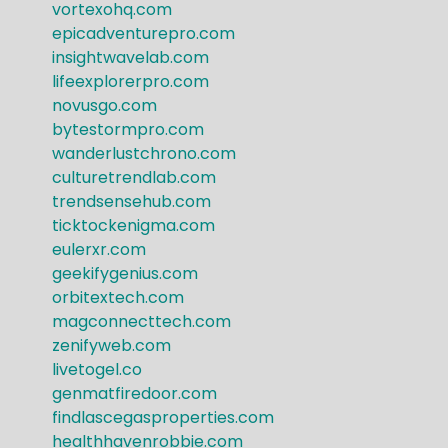
vortexohq.com
epicadventurepro.com
insightwavelab.com
lifeexplorerpro.com
novusgo.com
bytestormpro.com
wanderlustchrono.com
culturetrendlab.com
trendsensehub.com
ticktockenigma.com
eulerxr.com
geekifygenius.com
orbitextech.com
magconnecttech.com
zenifyweb.com
livetogel.co
genmatfiredoor.com
findlascegasproperties.com
healthhavenrobbie.com