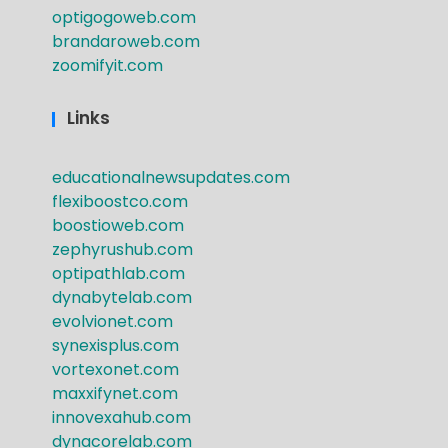
optigogoweb.com
brandaroweb.com
zoomifyit.com
Links
educationalnewsupdates.com
flexiboostco.com
boostioweb.com
zephyrushub.com
optipathlab.com
dynabytelab.com
evolvionet.com
synexisplus.com
vortexonet.com
maxxifynet.com
innovexahub.com
dynacorelab.com