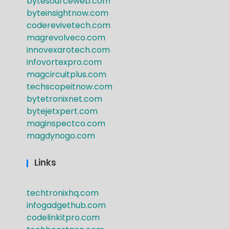
bytesourceweb.com
byteinsightnow.com
coderevivetech.com
magrevolveco.com
innovexarotech.com
infovortexpro.com
magcircuitplus.com
techscopeitnow.com
bytetronixnet.com
bytejetxpert.com
maginspectco.com
magdynogo.com
Links
techtronixhq.com
infogadgethub.com
codelinkitpro.com