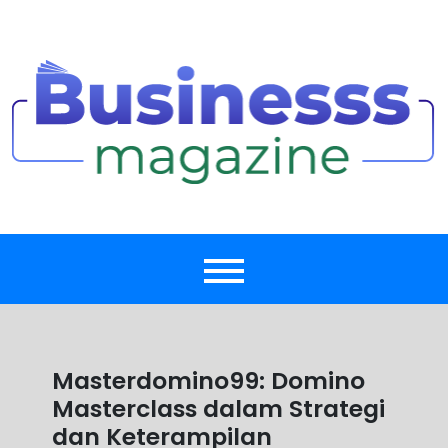
Skip
to
content
Situs Slot Online
Temukan Situs Slot Online Terbaik Yang Dilengkapi Dengan
Server PKV Games Dan Mendukung Deposit Pulsa. Mainkan
Berbagai Permainan Slot Dengan Transaksi Yang Mudah Dan
Aman.
Terbaik Dengan
Server PKV
Masterdomino99: Domino
Games Dan
Masterclass dalam Strategi
dan Keterampilan