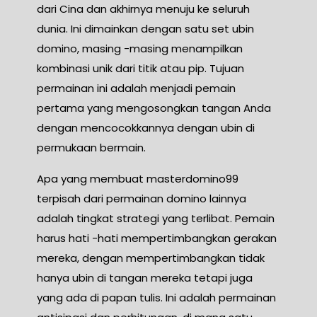
dari Cina dan akhirnya menuju ke seluruh
dunia. Ini dimainkan dengan satu set ubin
domino, masing -masing menampilkan
kombinasi unik dari titik atau pip. Tujuan
permainan ini adalah menjadi pemain
pertama yang mengosongkan tangan Anda
dengan mencocokkannya dengan ubin di
permukaan bermain.
Apa yang membuat masterdomino99
terpisah dari permainan domino lainnya
adalah tingkat strategi yang terlibat. Pemain
harus hati -hati mempertimbangkan gerakan
mereka, dengan mempertimbangkan tidak
hanya ubin di tangan mereka tetapi juga
yang ada di papan tulis. Ini adalah permainan