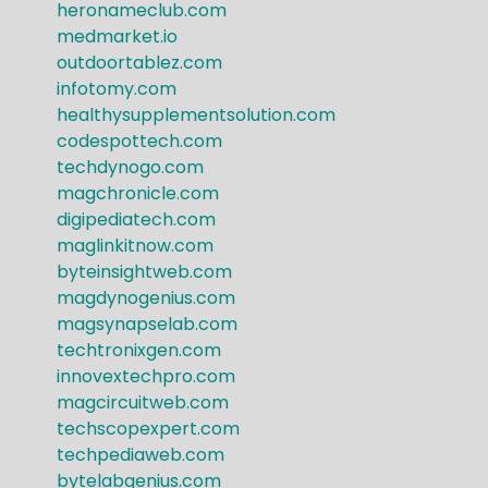
heronameclub.com
medmarket.io
outdoortablez.com
infotomy.com
healthysupplementsolution.com
codespottech.com
techdynogo.com
magchronicle.com
digipediatech.com
maglinkitnow.com
byteinsightweb.com
magdynogenius.com
magsynapselab.com
techtronixgen.com
innovextechpro.com
magcircuitweb.com
techscopexpert.com
techpediaweb.com
bytelabgenius.com