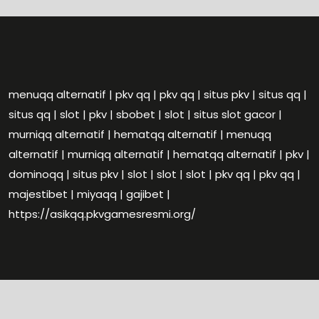
menuqq alternatif
|
pkv qq
|
pkv qq
|
situs pkv
|
situs qq
|
situs qq
|
slot
|
pkv
|
sbobet
|
slot
|
situs slot gacor
|
murniqq alternatif
|
hematqq alternatif
|
menuqq
alternatif
|
murniqq alternatif
|
hematqq alternatif
|
pkv
|
dominoqq
|
situs pkv
|
slot
|
slot
|
slot
|
pkv qq
|
pkv qq
|
majestibet
|
miyaqq
|
gajibet
|
https://asikqq.pkvgamesresmi.org/
Proudly powered by WordPress