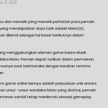
y 21, 2025
ru dan menarik yang menarik perhatian para pemain
 yang mendapatkan daya tarik adalah MarioQQ,
t dikenal sebagai hal besar berikutnya dalam
ang menggabungkan elemen game kasino klasik
laba Mario. Pemain dapat terlibat dalam permainan
emuanya saat berinteraksi dengan karakter tercinta
er.
m game online lainnya adalah perpaduan unik antara
n unsur -unsur waralaba Mario yang dicintai, pemain
amanan sambil tetap menikmati sensasi gameplay