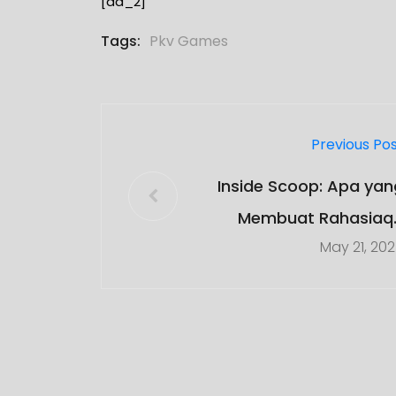
[ad_2]
Tags:
Pkv Games
Previous Po
Inside Scoop: Apa yan
Membuat Rahasiaq
May 21, 20
Tujuan Tertinggi bag
Penggemar Poke