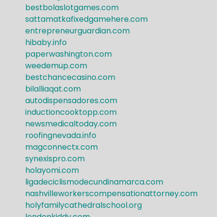
bestbolaslotgames.com
sattamatkafixedgamehere.com
entrepreneurguardian.com
hibaby.info
paperwashington.com
weedemup.com
bestchancecasino.com
bilalliaqat.com
autodispensadores.com
inductioncooktopp.com
newsmedicaltoday.com
roofingnevada.info
magconnectx.com
synexispro.com
holayomi.com
ligadeciclismodecundinamarca.com
nashvilleworkerscompensationattorney.com
holyfamilycathedralschool.org
londonkiddy.com