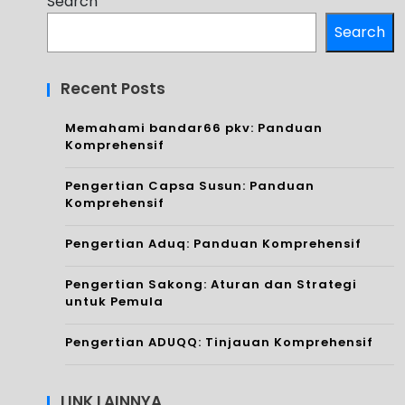
Search
da
dia
Search
unt
h
uk
dar
Recent Posts
per
i
Memahami bandar66 pkv: Panduan
mai
per
Komprehensif
nan
mai
Pengertian Capsa Susun: Panduan
pok
Komprehensif
nan
er
kas
Pengertian Aduq: Panduan Komprehensif
da
ino
Pengertian Sakong: Aturan dan Strategi
n
untuk Pemula
onli
kas
ne
Pengertian ADUQQ: Tinjauan Komprehensif
ino
De
yan
LINK LAINNYA
wa