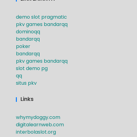
g
qq
demo slot pragmatic
me
pkv games bandarqq
nde
dominoqq
bandarqq
bar
poker
kan
bandarqq
pkv games bandarqq
slot demo pg
qq
situs pkv
Links
whymydoggy.com
digitalearnweb.com
interbolaslot.org