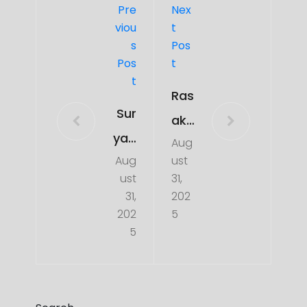
Pre
Nex
Viou
T
S
Pos
Pos
T
T
Ras
Sur
aka
yaq
Aug
n
Aug
ust
q:
sen
ust
31,
Tuj
sas
31,
202
uan
202
5
i
5
uta
da
ma
n
An
ha