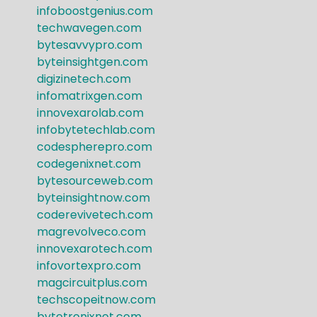
infoboostgenius.com
techwavegen.com
bytesavvypro.com
byteinsightgen.com
digizinetech.com
infomatrixgen.com
innovexarolab.com
infobytetechlab.com
codespherepro.com
codegenixnet.com
bytesourceweb.com
byteinsightnow.com
coderevivetech.com
magrevolveco.com
innovexarotech.com
infovortexpro.com
magcircuitplus.com
techscopeitnow.com
bytetronixnet.com