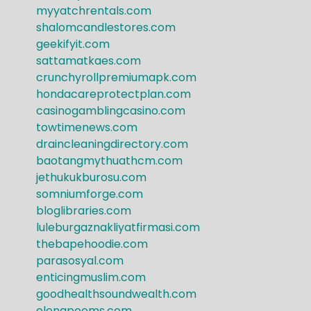
myyatchrentals.com
shalomcandlestores.com
geekifyit.com
sattamatkaes.com
crunchyrollpremiumapk.com
hondacareprotectplan.com
casinogamblingcasino.com
towtimenews.com
draincleaningdirectory.com
baotangmythuathcm.com
jethukukburosu.com
somniumforge.com
bloglibraries.com
luleburgaznakliyatfirmasi.com
thebapehoodie.com
parasosyal.com
enticingmuslim.com
goodhealthsoundwealth.com
elenapoems.com