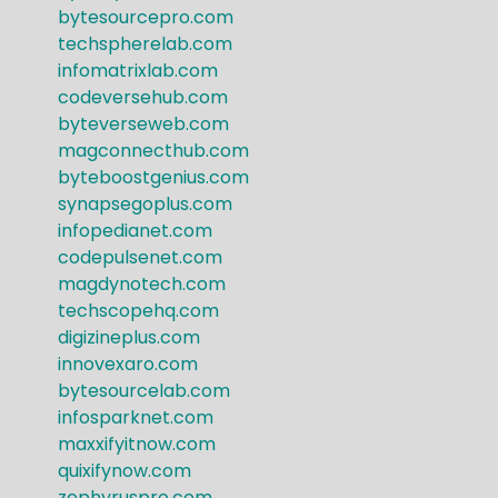
bytesourcepro.com
techspherelab.com
infomatrixlab.com
codeversehub.com
byteverseweb.com
magconnecthub.com
byteboostgenius.com
synapsegoplus.com
infopedianet.com
codepulsenet.com
magdynotech.com
techscopehq.com
digizineplus.com
innovexaro.com
bytesourcelab.com
infosparknet.com
maxxifyitnow.com
quixifynow.com
zephyruspro.com