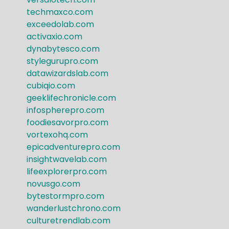
techmaxco.com
exceedolab.com
activaxio.com
dynabytesco.com
stylegurupro.com
datawizardslab.com
cubiqio.com
geeklifechronicle.com
infospherepro.com
foodiesavorpro.com
vortexohq.com
epicadventurepro.com
insightwavelab.com
lifeexplorerpro.com
novusgo.com
bytestormpro.com
wanderlustchrono.com
culturetrendlab.com