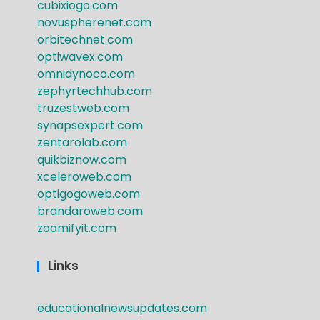
cubixiogo.com
novuspherenet.com
orbitechnet.com
optiwavex.com
omnidynoco.com
zephyrtechhub.com
truzestweb.com
synapsexpert.com
zentarolab.com
quikbiznow.com
xceleroweb.com
optigogoweb.com
brandaroweb.com
zoomifyit.com
Links
educationalnewsupdates.com