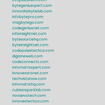
bytegeniusxpert.com
innovatebytelab.com
infobytepro.com
magbytego.com
codegeniusnet.com
infoinsightnet.com
bytesourcehq.com
byteinsightnet.com
codepulsetechco.com
digizineweb.com
codeconnectx.com
infomatrixxpert.com
innovexaronet.com
techvistanow.com
infomatrixhq.com
cubixiosparklab.com
novaevotech.com
innovextechco.com