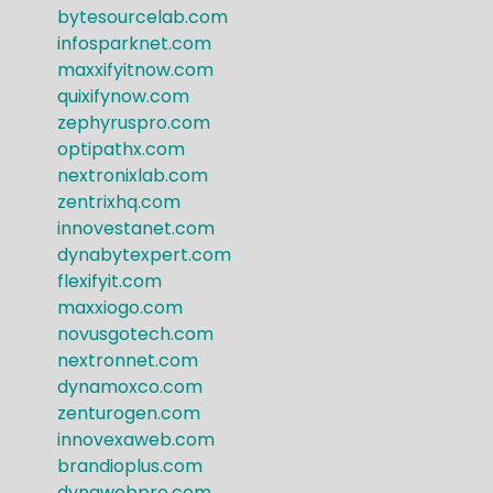
bytesourcelab.com
infosparknet.com
maxxifyitnow.com
quixifynow.com
zephyruspro.com
optipathx.com
nextronixlab.com
zentrixhq.com
innovestanet.com
dynabytexpert.com
flexifyit.com
maxxiogo.com
novusgotech.com
nextronnet.com
dynamoxco.com
zenturogen.com
innovexaweb.com
brandioplus.com
dynawebpro.com