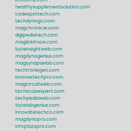
healthysupplementsolution.com
codespottech.com
techdynogo.com
magchronicle.com
digipediatech.com
maglinkitnow.com
byteinsightweb.com
magdynogenius.com
magsynapselab.com
techtronixgen.com
innovextechpro.com
magcircuitweb.com
techscopexpert.com
techpediaweb.com
bytelabgenius.com
innovatetechco.com
magdynopro.com
infoplazapro.com