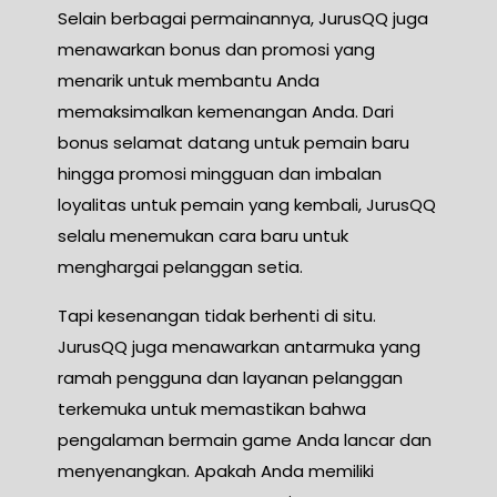
Selain berbagai permainannya, JurusQQ juga
menawarkan bonus dan promosi yang
menarik untuk membantu Anda
memaksimalkan kemenangan Anda. Dari
bonus selamat datang untuk pemain baru
hingga promosi mingguan dan imbalan
loyalitas untuk pemain yang kembali, JurusQQ
selalu menemukan cara baru untuk
menghargai pelanggan setia.
Tapi kesenangan tidak berhenti di situ.
JurusQQ juga menawarkan antarmuka yang
ramah pengguna dan layanan pelanggan
terkemuka untuk memastikan bahwa
pengalaman bermain game Anda lancar dan
menyenangkan. Apakah Anda memiliki