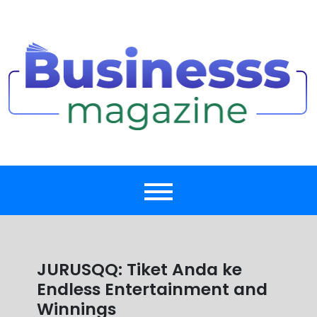
Skip
to
content
Situs Slot Online
Temukan Situs Slot Online Terbaik Yang Dilengkapi Dengan
Server PKV Games Dan Mendukung Deposit Pulsa. Mainkan
Berbagai Permainan Slot Dengan Transaksi Yang Mudah Dan
Aman.
Terbaik Dengan
Server PKV
JURUSQQ: Tiket Anda ke
Games Dan
Endless Entertainment and
Winnings