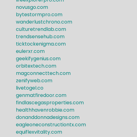
novusgo.com
bytestormpro.com
wanderlustchrono.com
culturetrendlab.com
trendsensehub.com
ticktockenigma.com
eulerxr.com
geekifygenius.com
orbitextech.com
magconnecttech.com
zenifyweb.com
livetogel.co
genmatfiredoor.com
findlascegasproperties.com
healthhavenrobbie.com
donanddonnadesigns.com
eagleoneconstructiontx.com
equiflexvitality.com