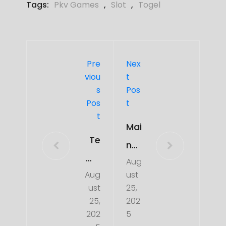
Tags:
Pkv Games
,
Slot
,
Togel
Pre
Nex
Viou
T
S
Pos
Pos
T
T
Mai
Te
nd
mu
Aug
omi
Aug
ust
kan
no9
ust
25,
ala
9:
25,
202
san
202
5
Meli