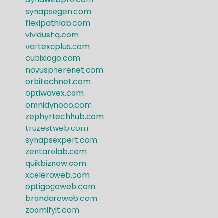
synapsegen.com
flexipathlab.com
vividushq.com
vortexaplus.com
cubixiogo.com
novuspherenet.com
orbitechnet.com
optiwavex.com
omnidynoco.com
zephyrtechhub.com
truzestweb.com
synapsexpert.com
zentarolab.com
quikbiznow.com
xceleroweb.com
optigogoweb.com
brandaroweb.com
zoomifyit.com