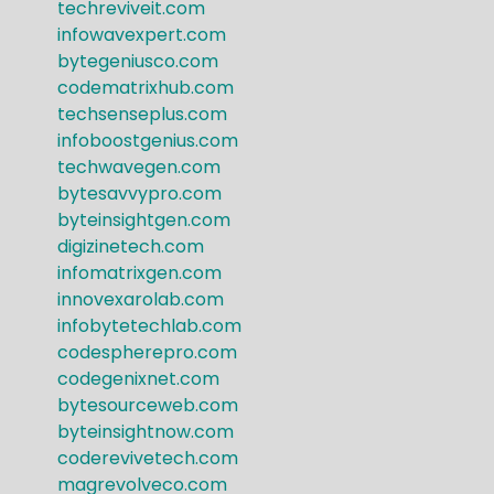
techreviveit.com
infowavexpert.com
bytegeniusco.com
codematrixhub.com
techsenseplus.com
infoboostgenius.com
techwavegen.com
bytesavvypro.com
byteinsightgen.com
digizinetech.com
infomatrixgen.com
innovexarolab.com
infobytetechlab.com
codespherepro.com
codegenixnet.com
bytesourceweb.com
byteinsightnow.com
coderevivetech.com
magrevolveco.com