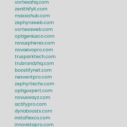
vortexahq.com
zenithifyit.com
maxxiohub.com
zephyraweb.com
vortexaweb.com
optigeniusco.com
novuspherex.com
novaevopro.com
trusparktech.com
trubrandzhq.com
boostifynet.com
nexventpro.com
zephyrtechx.com
optigoxpert.com
novuswayz.com
actifypro.com
dynaboostx.com
instaflexco.com
innovistapro.com