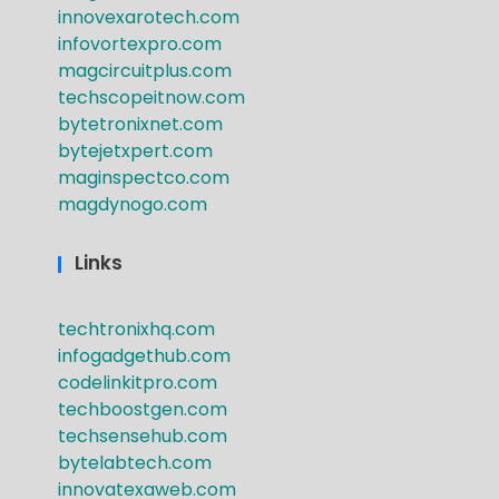
innovexarotech.com
infovortexpro.com
magcircuitplus.com
techscopeitnow.com
bytetronixnet.com
bytejetxpert.com
maginspectco.com
magdynogo.com
Links
techtronixhq.com
infogadgethub.com
codelinkitpro.com
techboostgen.com
techsensehub.com
bytelabtech.com
innovatexaweb.com