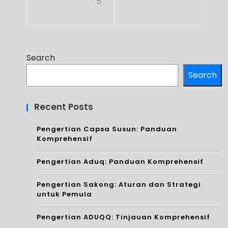
5
uta
hat
ma
lebi
me
h
Search
ng
dek
Search
ap
at
a
pa
Recent Posts
pe
da
Pengertian Capsa Susun: Panduan
mai
ga
Komprehensif
n
me
Pengertian Aduq: Panduan Komprehensif
me
onli
Pengertian Sakong: Aturan dan Strategi
nyu
ne
untuk Pemula
kai
yan
Pengertian ADUQQ: Tinjauan Komprehensif
mu