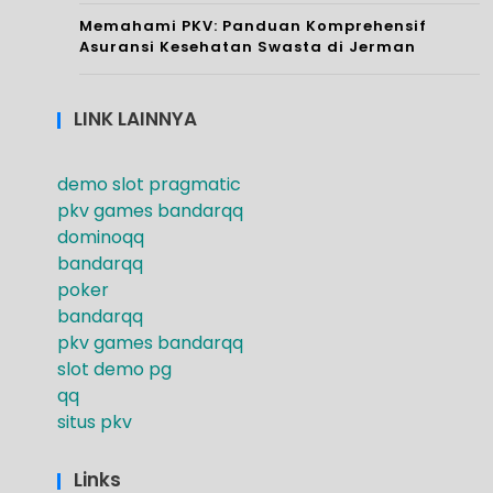
g
Memahami PKV: Panduan Komprehensif
rah
me
Asuransi Kesehatan Swasta di Jerman
qq
mb
LINK LAINNYA
uat
ket
demo slot pragmatic
agi
pkv games bandarqq
dominoqq
han
bandarqq
me
poker
bandarqq
nya
pkv games bandarqq
pu
slot demo pg
qq
inte
situs pkv
rne
t
Links