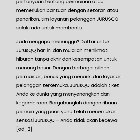
pertanyaan tentang permainan atau
memerlukan bantuan dengan setoran atau
penarikan, tim layanan pelanggan JURUSQQ
selalu ada untuk membantu.
Jadi mengapa menunggu? Daftar untuk
JurusQQ hari ini dan mulailah menikmati
hiburan tanpa akhir dan kesempatan untuk
menang besar. Dengan berbagai pilihan
permainan, bonus yang menarik, dan layanan
pelanggan terkemuka, JurusQQ adalah tiket
Anda ke dunia yang menyenangkan dan
kegembiraan. Bergabunglah dengan ribuan
pemain yang puas yang telah menemukan
sensasi JurusQQ – Anda tidak akan kecewa!
[ad_2]