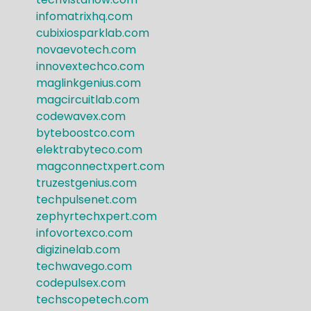
infomatrixhq.com
cubixiosparklab.com
novaevotech.com
innovextechco.com
maglinkgenius.com
magcircuitlab.com
codewavex.com
byteboostco.com
elektrabyteco.com
magconnectxpert.com
truzestgenius.com
techpulsenet.com
zephyrtechxpert.com
infovortexco.com
digizinelab.com
techwavego.com
codepulsex.com
techscopetech.com