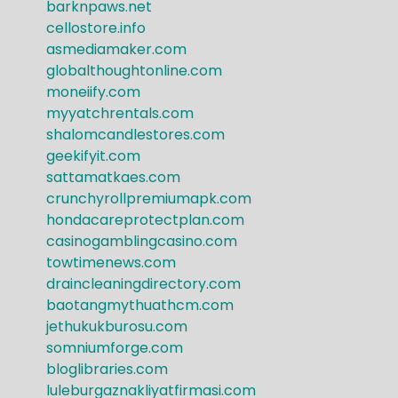
barknpaws.net
cellostore.info
asmediamaker.com
globalthoughtonline.com
moneiify.com
myyatchrentals.com
shalomcandlestores.com
geekifyit.com
sattamatkaes.com
crunchyrollpremiumapk.com
hondacareprotectplan.com
casinogamblingcasino.com
towtimenews.com
draincleaningdirectory.com
baotangmythuathcm.com
jethukukburosu.com
somniumforge.com
bloglibraries.com
luleburgaznakliyatfirmasi.com