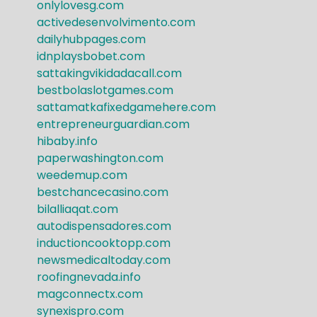
onlylovesg.com
activedesenvolvimento.com
dailyhubpages.com
idnplaysbobet.com
sattakingvikidadacall.com
bestbolaslotgames.com
sattamatkafixedgamehere.com
entrepreneurguardian.com
hibaby.info
paperwashington.com
weedemup.com
bestchancecasino.com
bilalliaqat.com
autodispensadores.com
inductioncooktopp.com
newsmedicaltoday.com
roofingnevada.info
magconnectx.com
synexispro.com