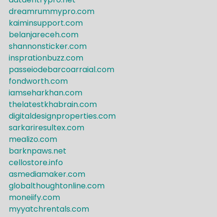
dreamrummypro.com
kaiminsupport.com
belanjareceh.com
shannonsticker.com
insprationbuzz.com
passeiodebarcoarraial.com
fondworth.com
iamseharkhan.com
thelatestkhabrain.com
digitaldesignproperties.com
sarkariresultex.com
mealizo.com
barknpaws.net
cellostore.info
asmediamaker.com
globalthoughtonline.com
moneiify.com
myyatchrentals.com