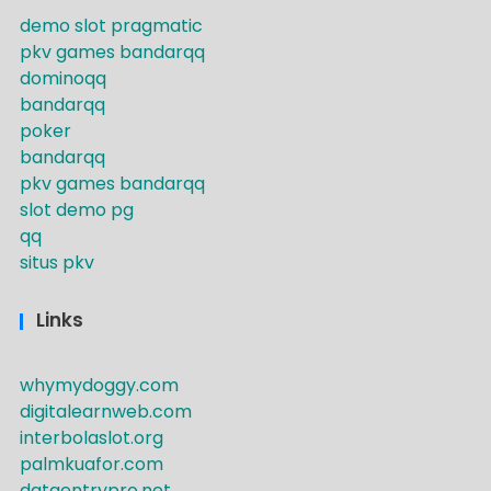
demo slot pragmatic
pkv games bandarqq
dominoqq
bandarqq
poker
bandarqq
pkv games bandarqq
slot demo pg
qq
situs pkv
Links
whymydoggy.com
digitalearnweb.com
interbolaslot.org
palmkuafor.com
dataentrypro.net