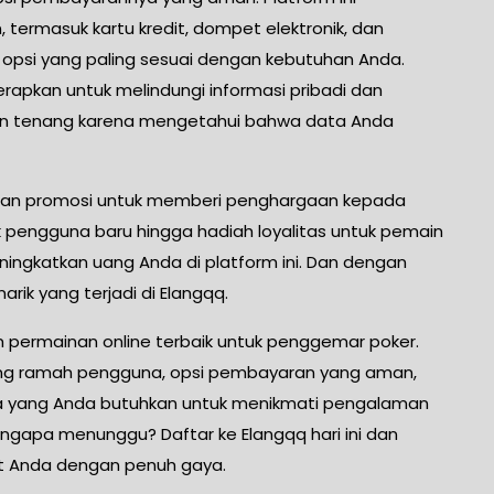
rmasuk kartu kredit, dompet elektronik, dan
 opsi yang paling sesuai dengan kebutuhan Anda.
terapkan untuk melindungi informasi pribadi dan
n tenang karena mengetahui bahwa data Anda
s dan promosi untuk memberi penghargaan kepada
 pengguna baru hingga hadiah loyalitas untuk pemain
ingkatkan uang Anda di platform ini. Dan dengan
rik yang terjadi di Elangqq.
m permainan online terbaik untuk penggemar poker.
ng ramah pengguna, opsi pembayaran yang aman,
mua yang Anda butuhkan untuk menikmati pengalaman
ngapa menunggu? Daftar ke Elangqq hari ini dan
it Anda dengan penuh gaya.