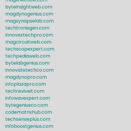
byteinsightweb.com
magdynogenius.com
magsynapselab.com
techtronixgen.com
innovextechpro.com
magcircuitweb.com
techscopexpert.com
techpediaweb.com
bytelabgenius.com
innovatetechco.com
magdynopro.com
infoplazapro.com
techreviveit.com
infowavexpert.com
bytegeniusco.com
codematrixhub.com
techsenseplus.com
infoboostgenius.com