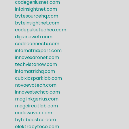
codegeniusnet.com
infoinsightnet.com
bytesourcehq.com
byteinsightnet.com
codepulsetechco.com
digizineweb.com
codeconnectx.com
infomatrixxpert.com
innovexaronet.com
techvistanow.com
infomatrixhq.com
cubixiosparklab.com
novaevotech.com
innovextechco.com
maglinkgenius.com
magcircuitlab.com
codewavex.com
byteboostco.com
elektrabyteco.com