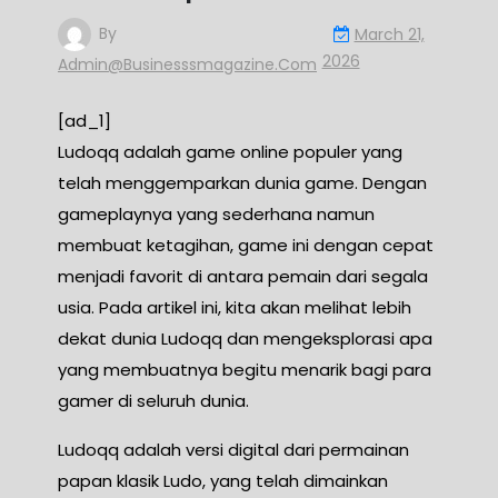
Deposit Pulsa
By
March 21,
2026
Admin@businesssmagazine.com
[ad_1]
Ludoqq adalah game online populer yang
telah menggemparkan dunia game. Dengan
gameplaynya yang sederhana namun
membuat ketagihan, game ini dengan cepat
menjadi favorit di antara pemain dari segala
usia. Pada artikel ini, kita akan melihat lebih
dekat dunia Ludoqq dan mengeksplorasi apa
yang membuatnya begitu menarik bagi para
gamer di seluruh dunia.
Ludoqq adalah versi digital dari permainan
papan klasik Ludo, yang telah dimainkan