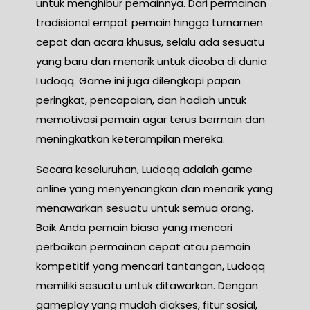
untuk menghibur pemainnya. Dari permainan
tradisional empat pemain hingga turnamen
cepat dan acara khusus, selalu ada sesuatu
yang baru dan menarik untuk dicoba di dunia
Ludoqq. Game ini juga dilengkapi papan
peringkat, pencapaian, dan hadiah untuk
memotivasi pemain agar terus bermain dan
meningkatkan keterampilan mereka.
Secara keseluruhan, Ludoqq adalah game
online yang menyenangkan dan menarik yang
menawarkan sesuatu untuk semua orang.
Baik Anda pemain biasa yang mencari
perbaikan permainan cepat atau pemain
kompetitif yang mencari tantangan, Ludoqq
memiliki sesuatu untuk ditawarkan. Dengan
gameplay yang mudah diakses, fitur sosial,