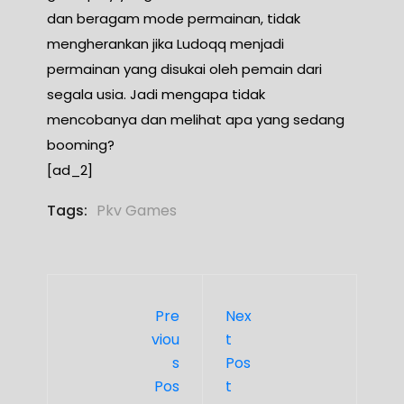
dan beragam mode permainan, tidak
mengherankan jika Ludoqq menjadi
permainan yang disukai oleh pemain dari
segala usia. Jadi mengapa tidak
mencobanya dan melihat apa yang sedang
booming?
[ad_2]
Tags:
Pkv Games
Pre
Nex
Viou
T
S
Pos
Pos
T