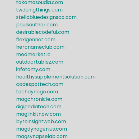
takamasoudia.com
twdoingthings.com
stellabluedesignsco.com
paulsauthor.com
desirablecodeful.com
flexigennet.com
heronameclub.com
medmarket.io
outdoortablez.com
infotomy.com
healthysupplementsolution.com
codespottech.com
techdynogo.com
magchronicle.com
digipediatech.com
maglinkitnow.com
byteinsightweb.com
magdynogenius.com
magsynapselab.com