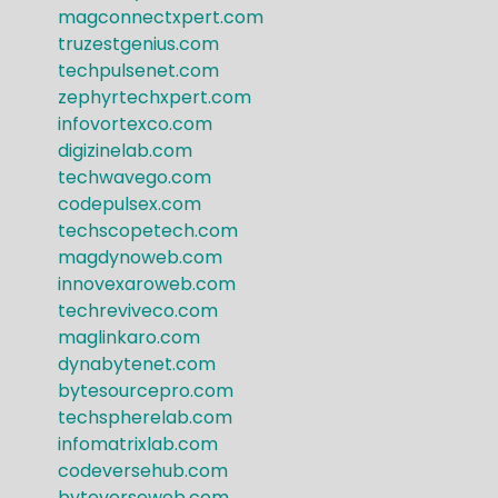
magconnectxpert.com
truzestgenius.com
techpulsenet.com
zephyrtechxpert.com
infovortexco.com
digizinelab.com
techwavego.com
codepulsex.com
techscopetech.com
magdynoweb.com
innovexaroweb.com
techreviveco.com
maglinkaro.com
dynabytenet.com
bytesourcepro.com
techspherelab.com
infomatrixlab.com
codeversehub.com
byteverseweb.com