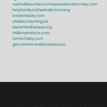
nashvilleworkerscompensationattorney.com
holyfamilycathedralschool.org
londonkiddy.com
ufabetcoaching.biz
davismindfulness.org
millionairebyte.com
fortechday.com
getcaminorealestateusa.xyz