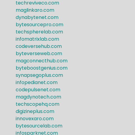
techreviveco.com
maglinkaro.com
dynabytenet.com
bytesourcepro.com
techspherelab.com
infomatrixlab.com
codeversehub.com
byteverseweb.com
magconnecthub.com
byteboostgenius.com
synapsegoplus.com
infopedianet.com
codepulsenet.com
magdynotech.com
techscopehq.com
digizineplus.com
innovexaro.com
bytesourcelab.com
infosparknet.com