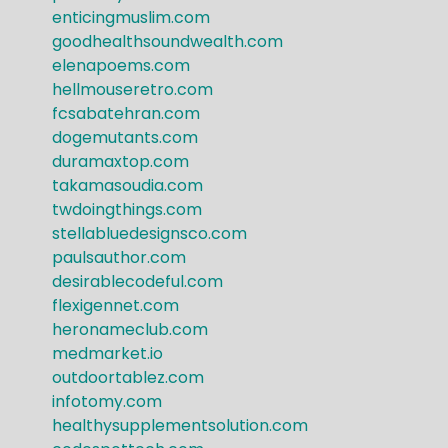
enticingmuslim.com
goodhealthsoundwealth.com
elenapoems.com
hellmouseretro.com
fcsabatehran.com
dogemutants.com
duramaxtop.com
takamasoudia.com
twdoingthings.com
stellabluedesignsco.com
paulsauthor.com
desirablecodeful.com
flexigennet.com
heronameclub.com
medmarket.io
outdoortablez.com
infotomy.com
healthysupplementsolution.com