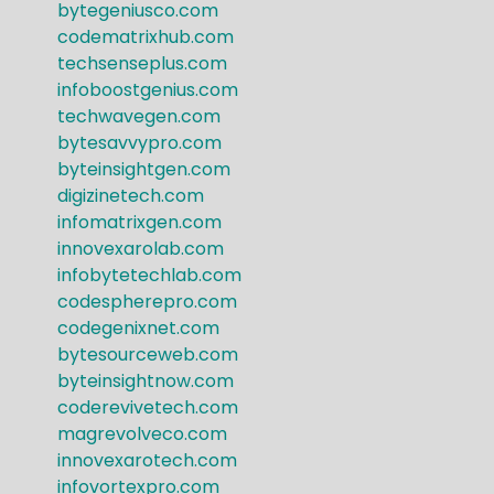
bytegeniusco.com
codematrixhub.com
techsenseplus.com
infoboostgenius.com
techwavegen.com
bytesavvypro.com
byteinsightgen.com
digizinetech.com
infomatrixgen.com
innovexarolab.com
infobytetechlab.com
codespherepro.com
codegenixnet.com
bytesourceweb.com
byteinsightnow.com
coderevivetech.com
magrevolveco.com
innovexarotech.com
infovortexpro.com