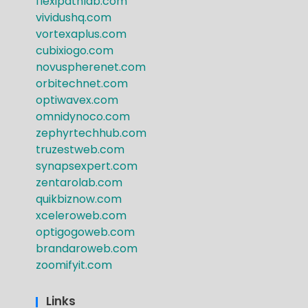
flexipathlab.com
vividushq.com
vortexaplus.com
cubixiogo.com
novuspherenet.com
orbitechnet.com
optiwavex.com
omnidynoco.com
zephyrtechhub.com
truzestweb.com
synapsexpert.com
zentarolab.com
quikbiznow.com
xceleroweb.com
optigogoweb.com
brandaroweb.com
zoomifyit.com
Links