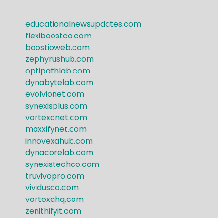
educationalnewsupdates.com
flexiboostco.com
boostioweb.com
zephyrushub.com
optipathlab.com
dynabytelab.com
evolvionet.com
synexisplus.com
vortexonet.com
maxxifynet.com
innovexahub.com
dynacorelab.com
synexistechco.com
truvivopro.com
vividusco.com
vortexahq.com
zenithifyit.com