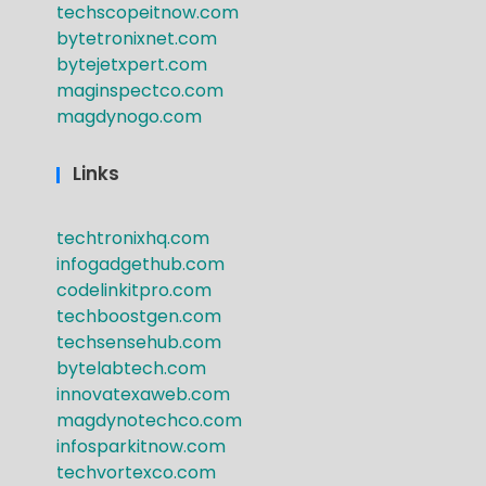
techscopeitnow.com
bytetronixnet.com
bytejetxpert.com
maginspectco.com
magdynogo.com
Links
techtronixhq.com
infogadgethub.com
codelinkitpro.com
techboostgen.com
techsensehub.com
bytelabtech.com
innovatexaweb.com
magdynotechco.com
infosparkitnow.com
techvortexco.com