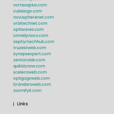
vortexaplus.com
cubixiogo.com
novuspherenet.com
orbitechnet.com
optiwavex.com
omnidynoco.com
zephyrtechhub.com
truzestweb.com
synapsexpert.com
zentarolab.com
quikbiznow.com
xceleroweb.com
optigogoweb.com
brandaroweb.com
zoomifyit.com
Links