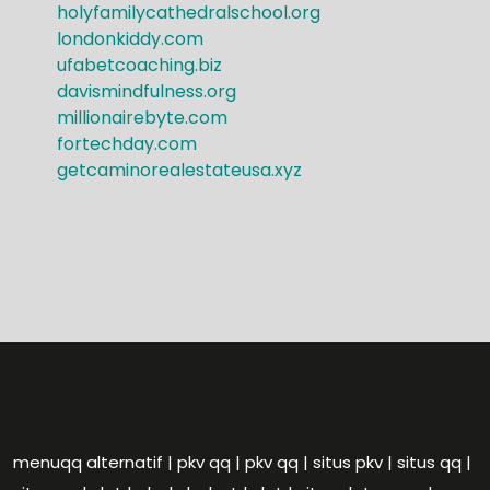
holyfamilycathedralschool.org
londonkiddy.com
ufabetcoaching.biz
davismindfulness.org
millionairebyte.com
fortechday.com
getcaminorealestateusa.xyz
menuqq alternatif
|
pkv qq
|
pkv qq
|
situs pkv
|
situs qq
|