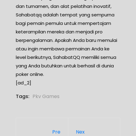
dan turnamen, dan alat pelatihan inovatif,
Sahabatqq adalah tempat yang sempurna
bagi pemain pemula untuk mempertajam
keterampilan mereka dan menjadi pro
berpengalaman. Apakah Anda baru memulai
atau ingin membawa permainan Anda ke
level berikutnya, SahabatQQ memiliki semua
yang Anda butuhkan untuk berhasil di dunia
poker online.
[ad_2]
Tags:
Pkv Games
Pre
Nex