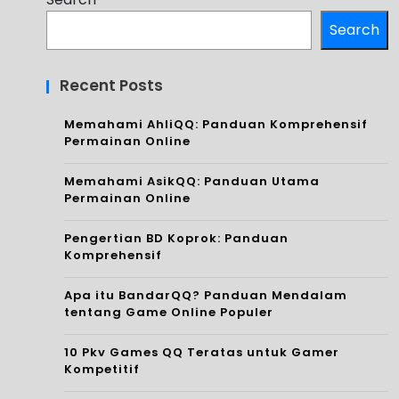
bes
Asi
Search
ar
kqq
den
:
Recent Posts
ga
Ap
Memahami AhliQQ: Panduan Komprehensif
n
Permainan Online
a
per
yan
Memahami AsikQQ: Panduan Utama
Permainan Online
mai
g
nan
Pengertian BD Koprok: Panduan
me
Komprehensif
kas
mb
Apa itu BandarQQ? Panduan Mendalam
ino
ed
tentang Game Online Populer
ter
aka
10 Pkv Games QQ Teratas untuk Gamer
ke
Kompetitif
nny
mu