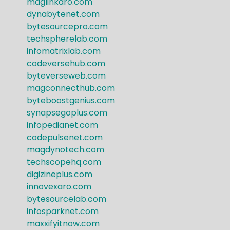
maglinkaro.com
dynabytenet.com
bytesourcepro.com
techspherelab.com
infomatrixlab.com
codeversehub.com
byteverseweb.com
magconnecthub.com
byteboostgenius.com
synapsegoplus.com
infopedianet.com
codepulsenet.com
magdynotech.com
techscopehq.com
digizineplus.com
innovexaro.com
bytesourcelab.com
infosparknet.com
maxxifyitnow.com