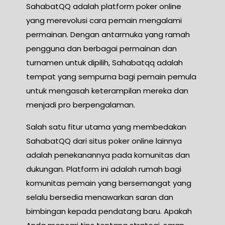
SahabatQQ adalah platform poker online
yang merevolusi cara pemain mengalami
permainan. Dengan antarmuka yang ramah
pengguna dan berbagai permainan dan
turnamen untuk dipilih, Sahabatqq adalah
tempat yang sempurna bagi pemain pemula
untuk mengasah keterampilan mereka dan
menjadi pro berpengalaman.
Salah satu fitur utama yang membedakan
SahabatQQ dari situs poker online lainnya
adalah penekanannya pada komunitas dan
dukungan. Platform ini adalah rumah bagi
komunitas pemain yang bersemangat yang
selalu bersedia menawarkan saran dan
bimbingan kepada pendatang baru. Apakah