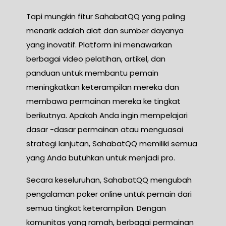
Tapi mungkin fitur SahabatQQ yang paling
menarik adalah alat dan sumber dayanya
yang inovatif. Platform ini menawarkan
berbagai video pelatihan, artikel, dan
panduan untuk membantu pemain
meningkatkan keterampilan mereka dan
membawa permainan mereka ke tingkat
berikutnya. Apakah Anda ingin mempelajari
dasar -dasar permainan atau menguasai
strategi lanjutan, SahabatQQ memiliki semua
yang Anda butuhkan untuk menjadi pro.
Secara keseluruhan, SahabatQQ mengubah
pengalaman poker online untuk pemain dari
semua tingkat keterampilan. Dengan
komunitas yang ramah, berbagai permainan