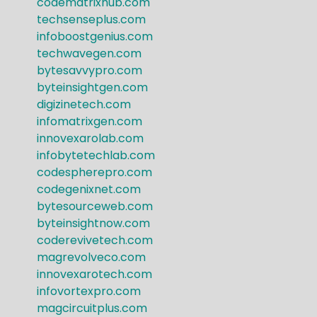
codematrixhub.com
techsenseplus.com
infoboostgenius.com
techwavegen.com
bytesavvypro.com
byteinsightgen.com
digizinetech.com
infomatrixgen.com
innovexarolab.com
infobytetechlab.com
codespherepro.com
codegenixnet.com
bytesourceweb.com
byteinsightnow.com
coderevivetech.com
magrevolveco.com
innovexarotech.com
infovortexpro.com
magcircuitplus.com