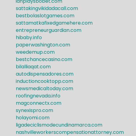
idnplaysbobet.com
sattakingvikidadacall.com
bestbolaslotgames.com
sattamatkafixedgamehere.com
entrepreneurguardian.com
hibaby.info
paperwashington.com
weedemup.com
bestchancecasino.com
bilalliaqat.com
autodispensadores.com
inductioncooktopp.com
newsmedicaltoday.com
roofingnevada.info
magconnectx.com
synexispro.com
holayomi.com
ligadeciclismodecundinamarca.com
nashvilleworkerscompensationattorney.com