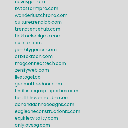
novusgo.com
bytestormpro.com
wanderlustchrono.com
culturetrendlab.com
trendsensehub.com
ticktockenigma.com
eulerxr.com
geekifygenius.com
orbitextech.com
magconnecttech.com
zenifyweb.com
livetogel.co
genmatfiredoor.com
findlascegasproperties.com
healthhavenrobbie.com
donanddonnadesigns.com
eagleoneconstructiontx.com
equiflexvitality.com
onlylovesg.com