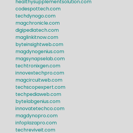
healthysupplementsolution.com
codespottech.com
techdynogo.com
magchronicle.com
digipediatech.com
maglinkitnow.com
byteinsightweb.com
magdynogenius.com
magsynapselab.com
techtronixgen.com
innovextechpro.com
magcircuitweb.com
techscopexpert.com
techpediaweb.com
bytelabgenius.com
innovatetechco.com
magdynopro.com
infoplazapro.com
techreviveit.com