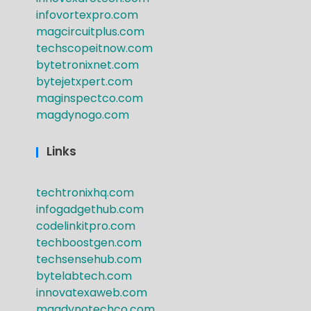
infovortexpro.com
magcircuitplus.com
techscopeitnow.com
bytetronixnet.com
bytejetxpert.com
maginspectco.com
magdynogo.com
Links
techtronixhq.com
infogadgethub.com
codelinkitpro.com
techboostgen.com
techsensehub.com
bytelabtech.com
innovatexaweb.com
magdynotechco.com