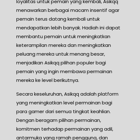
loyalitas untuk pemain yang kembali, Asikqq
menawarkan berbagai macam insentif agar
pemain terus datang kembali untuk
mendapatkan lebih banyak. Hadiah ini dapat
membantu pemain untuk meningkatkan
keterampilan mereka dan meningkatkan
peluang mereka untuk menang besar,
menjadikan Asikqq pilihan populer bagi
pemain yang ingin membawa permainan
mereka ke level berikutnya.
Secara keseluruhan, Asikqq adalah platform
yang meningkatkan level permainan bagi
para gamer dari semua tingkat keahlian.
Dengan beragam pilihan permainan,
komitmen terhadap permainan yang adil,
antarmuka yang ramah pengguna, dan