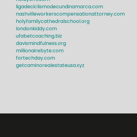
ligadeciclismodecundinamarca.com
nashvilleworkerscompensationattorney.com
holyfamilycathedralschool.org
londonkiddy.com
ufabetcoaching.biz
davismindfulness.org
millionairebyte.com
fortechday.com
getcaminorealestateusa.xyz