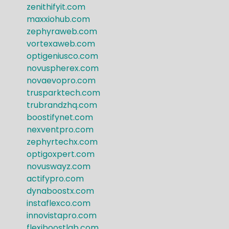
zenithifyit.com
maxxiohub.com
zephyraweb.com
vortexaweb.com
optigeniusco.com
novuspherex.com
novaevopro.com
trusparktech.com
trubrandzhq.com
boostifynet.com
nexventpro.com
zephyrtechx.com
optigoxpert.com
novuswayz.com
actifypro.com
dynaboostx.com
instaflexco.com
innovistapro.com
flexiboostlab.com