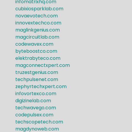
infomatrixhq.com
cubixiosparklab.com
novaevotech.com
innovextechco.com
maglinkgenius.com
magcircuitlab.com
codewavex.com
byteboostco.com
elektrabyteco.com
magconnectxpert.com
truzestgenius.com
techpulsenet.com
zephyrtechxpert.com
infovortexco.com
digizinelab.com
techwavego.com
codepulsex.com
techscopetech.com
magdynoweb.com