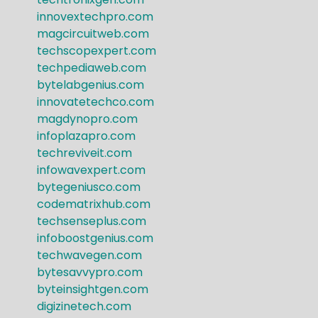
innovextechpro.com
magcircuitweb.com
techscopexpert.com
techpediaweb.com
bytelabgenius.com
innovatetechco.com
magdynopro.com
infoplazapro.com
techreviveit.com
infowavexpert.com
bytegeniusco.com
codematrixhub.com
techsenseplus.com
infoboostgenius.com
techwavegen.com
bytesavvypro.com
byteinsightgen.com
digizinetech.com