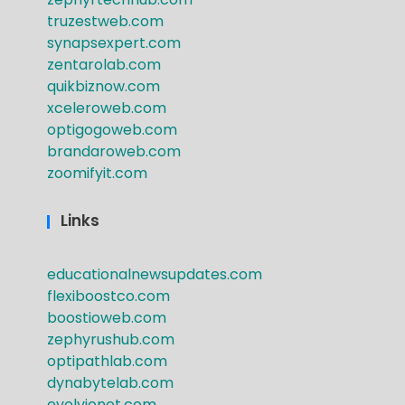
truzestweb.com
synapsexpert.com
zentarolab.com
quikbiznow.com
xceleroweb.com
optigogoweb.com
brandaroweb.com
zoomifyit.com
Links
educationalnewsupdates.com
flexiboostco.com
boostioweb.com
zephyrushub.com
optipathlab.com
dynabytelab.com
evolvionet.com