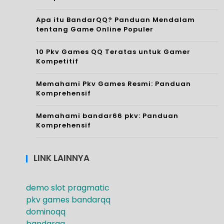
Se
a
Apa itu BandarQQ? Panduan Mendalam
mp
dal
tentang Game Online Populer
urn
am
10 Pkv Games QQ Teratas untuk Gamer
a
Kompetitif
Jud
unt
i
Memahami Pkv Games Resmi: Panduan
uk
Komprehensif
Onli
Mer
Memahami bandar66 pkv: Panduan
ne
Komprehensif
eka
yan
LINK LAINNYA
g
Me
demo slot pragmatic
pkv games bandarqq
nyu
dominoqq
kai
bandarqq