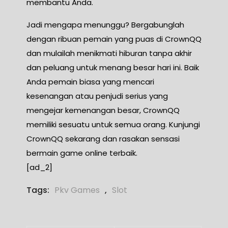
membantu Anda.
Jadi mengapa menunggu? Bergabunglah
dengan ribuan pemain yang puas di CrownQQ
dan mulailah menikmati hiburan tanpa akhir
dan peluang untuk menang besar hari ini. Baik
Anda pemain biasa yang mencari
kesenangan atau penjudi serius yang
mengejar kemenangan besar, CrownQQ
memiliki sesuatu untuk semua orang. Kunjungi
CrownQQ sekarang dan rasakan sensasi
bermain game online terbaik.
[ad_2]
Tags:
Pkv Games
,
Slot