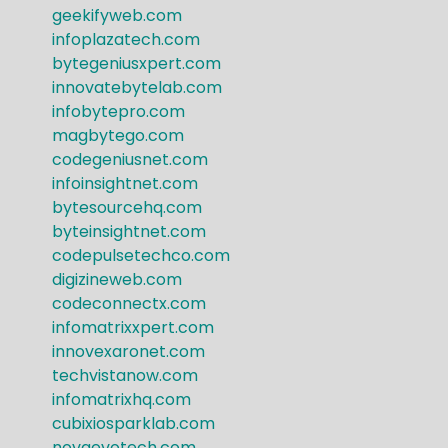
geekifyweb.com
infoplazatech.com
bytegeniusxpert.com
innovatebytelab.com
infobytepro.com
magbytego.com
codegeniusnet.com
infoinsightnet.com
bytesourcehq.com
byteinsightnet.com
codepulsetechco.com
digizineweb.com
codeconnectx.com
infomatrixxpert.com
innovexaronet.com
techvistanow.com
infomatrixhq.com
cubixiosparklab.com
novaevotech.com