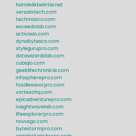
hamilelikbelirtisi.net
versalotech.com
techmaxco.com
exceedolab.com
activaxio.com
dynabytesco.com
stylegurupro.com
datawizardslab.com
cubiqio.com
geeklifechronicle.com
infospherepro.com
foodiesavorpro.com
vortexohq.com
epicadventurepro.com
insightwavelab.com
lifeexplorerpro.com
novusgo.com
bytestormpro.com
wanderlustchrono.com