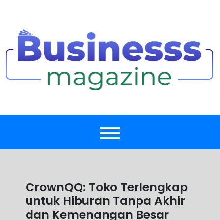
Skip
to
content
Situs Slot Online
Temukan Situs Slot Online Terbaik Yang Dilengkapi Dengan
Server PKV Games Dan Mendukung Deposit Pulsa. Mainkan
Berbagai Permainan Slot Dengan Transaksi Yang Mudah Dan
Aman.
Terbaik Dengan
Server PKV
CrownQQ: Toko Terlengkap
Games Dan
untuk Hiburan Tanpa Akhir
dan Kemenangan Besar