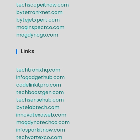
techscopeitnow.com
bytetronixnet.com
bytejetxpert.com
maginspectco.com
magdynogo.com
Links
techtronixhq.com
infogadgethub.com
codelinkitpro.com
techboostgen.com
techsensehub.com
bytelabtech.com
innovatexaweb.com
magdynotechco.com
infosparkitnow.com
techvortexco.com