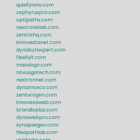
quixifynow.com
zephyruspro.com
optipathx.com
nextronixlab.com
zentrixhq.com
innovestanet.com
dynabytexpert.com
flexifyit.com
maxxiogo.com
novusgotech.com
nextronnet.com
dynamoxco.com
zenturogen.com
innovexaweb.com
brandioplus.com
dynawebpro.com
synapsegen.com
flexipathlab.com
vividushq.com