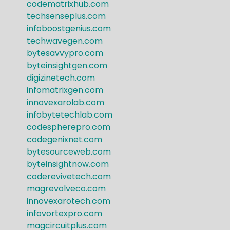
codematrixhub.com
techsenseplus.com
infoboostgenius.com
techwavegen.com
bytesavvypro.com
byteinsightgen.com
digizinetech.com
infomatrixgen.com
innovexarolab.com
infobytetechlab.com
codespherepro.com
codegenixnet.com
bytesourceweb.com
byteinsightnow.com
coderevivetech.com
magrevolveco.com
innovexarotech.com
infovortexpro.com
magcircuitplus.com