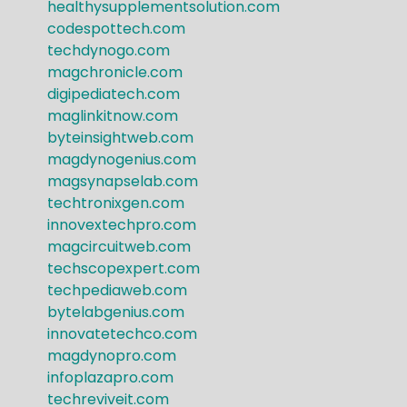
healthysupplementsolution.com
codespottech.com
techdynogo.com
magchronicle.com
digipediatech.com
maglinkitnow.com
byteinsightweb.com
magdynogenius.com
magsynapselab.com
techtronixgen.com
innovextechpro.com
magcircuitweb.com
techscopexpert.com
techpediaweb.com
bytelabgenius.com
innovatetechco.com
magdynopro.com
infoplazapro.com
techreviveit.com