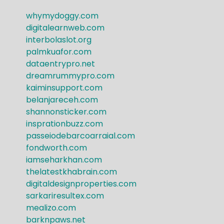
whymydoggy.com
digitalearnweb.com
interbolaslot.org
palmkuafor.com
dataentrypro.net
dreamrummypro.com
kaiminsupport.com
belanjareceh.com
shannonsticker.com
insprationbuzz.com
passeiodebarcoarraial.com
fondworth.com
iamseharkhan.com
thelatestkhabrain.com
digitaldesignproperties.com
sarkariresultex.com
mealizo.com
barknpaws.net