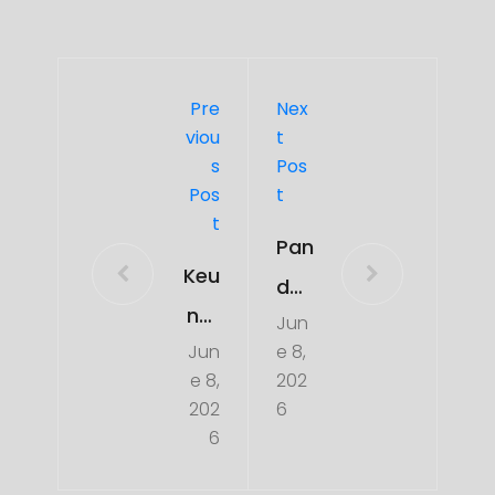
Pre
Nex
Viou
T
S
Pos
Pos
T
T
Pan
Keu
du
ntu
Jun
an
Jun
e 8,
ng
Uta
e 8,
202
an
ma
202
6
Ber
6
unt
mai
uk