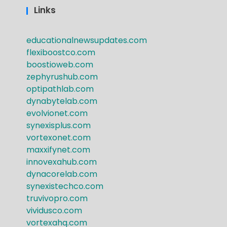
Links
educationalnewsupdates.com
flexiboostco.com
boostioweb.com
zephyrushub.com
optipathlab.com
dynabytelab.com
evolvionet.com
synexisplus.com
vortexonet.com
maxxifynet.com
innovexahub.com
dynacorelab.com
synexistechco.com
truvivopro.com
vividusco.com
vortexahq.com