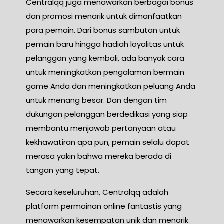
Centralqq juga menawarkan berbagai bonus
dan promosi menarik untuk dimanfaatkan
para pemain. Dari bonus sambutan untuk
pemain baru hingga hadiah loyalitas untuk
pelanggan yang kembali, ada banyak cara
untuk meningkatkan pengalaman bermain
game Anda dan meningkatkan peluang Anda
untuk menang besar. Dan dengan tim
dukungan pelanggan berdedikasi yang siap
membantu menjawab pertanyaan atau
kekhawatiran apa pun, pemain selalu dapat
merasa yakin bahwa mereka berada di
tangan yang tepat.
Secara keseluruhan, Centralqq adalah
platform permainan online fantastis yang
menawarkan kesempatan unik dan menarik