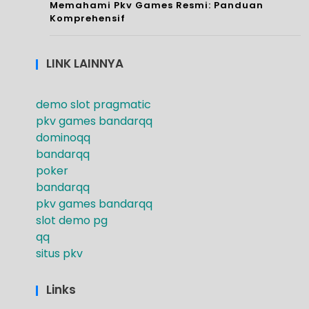
Memahami Pkv Games Resmi: Panduan
Komprehensif
LINK LAINNYA
demo slot pragmatic
pkv games bandarqq
dominoqq
bandarqq
poker
bandarqq
pkv games bandarqq
slot demo pg
qq
situs pkv
Links