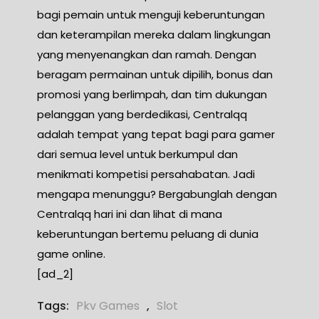
bagi pemain untuk menguji keberuntungan
dan keterampilan mereka dalam lingkungan
yang menyenangkan dan ramah. Dengan
beragam permainan untuk dipilih, bonus dan
promosi yang berlimpah, dan tim dukungan
pelanggan yang berdedikasi, Centralqq
adalah tempat yang tepat bagi para gamer
dari semua level untuk berkumpul dan
menikmati kompetisi persahabatan. Jadi
mengapa menunggu? Bergabunglah dengan
Centralqq hari ini dan lihat di mana
keberuntungan bertemu peluang di dunia
game online.
[ad_2]
Tags:
Pkv Games
,
Slot