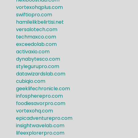
vortexohqplus.com
swiftiopro.com
hamilelikbelirtisi.net
versalotech.com
techmaxco.com
exceedolab.com
activaxio.com
dynabytesco.com
stylegurupro.com
datawizardslab.com
cubiqio.com
geeklifechronicle.com
infospherepro.com
foodiesavorpro.com
vortexohq.com
epicadventurepro.com
insightwavelab.com
lifeexplorerpro.com