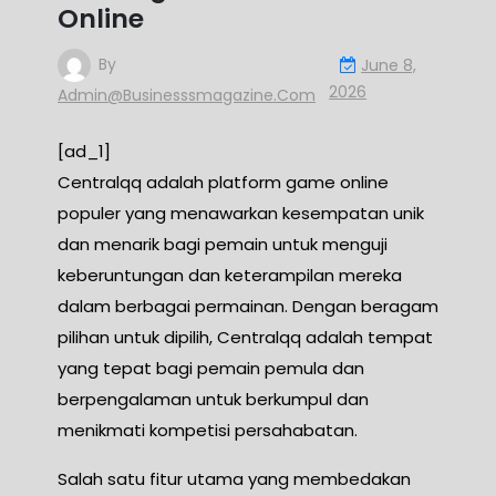
Deposit Pulsa
Online
By
June 8,
2026
Admin@businesssmagazine.com
[ad_1]
Centralqq adalah platform game online
populer yang menawarkan kesempatan unik
dan menarik bagi pemain untuk menguji
keberuntungan dan keterampilan mereka
dalam berbagai permainan. Dengan beragam
pilihan untuk dipilih, Centralqq adalah tempat
yang tepat bagi pemain pemula dan
berpengalaman untuk berkumpul dan
menikmati kompetisi persahabatan.
Salah satu fitur utama yang membedakan