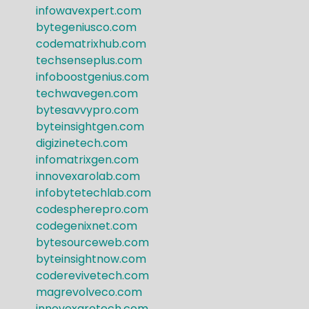
infowavexpert.com
bytegeniusco.com
codematrixhub.com
techsenseplus.com
infoboostgenius.com
techwavegen.com
bytesavvypro.com
byteinsightgen.com
digizinetech.com
infomatrixgen.com
innovexarolab.com
infobytetechlab.com
codespherepro.com
codegenixnet.com
bytesourceweb.com
byteinsightnow.com
coderevivetech.com
magrevolveco.com
innovexarotech.com