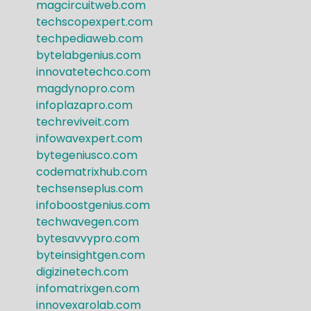
magcircuitweb.com
techscopexpert.com
techpediaweb.com
bytelabgenius.com
innovatetechco.com
magdynopro.com
infoplazapro.com
techreviveit.com
infowavexpert.com
bytegeniusco.com
codematrixhub.com
techsenseplus.com
infoboostgenius.com
techwavegen.com
bytesavvypro.com
byteinsightgen.com
digizinetech.com
infomatrixgen.com
innovexarolab.com