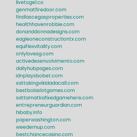
livetogel.co
genmatfiredoor.com
findlascegasproperties.com
healthhavenrobbie.com
donanddonnadesigns.com
eagleoneconstructiontx.com
equiflexvitality.com
onlylovesg.com
activedesenvolvimento.com
dailyhubpages.com
idnplaysbobet.com
sattakingvikidadacall.com
bestbolaslotgames.com
sattamatkafixedgamehere.com
entrepreneurguardian.com
hibaby.info
paperwashington.com
weedemup.com
bestchancecasino.com