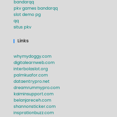
nin
bandarqq
pkv games bandarqq
gka
slot demo pg
tka
qq
situs pkv
n
Ket
Links
era
whymydoggy.com
mpi
digitalearnweb.com
lan
interbolaslot.org
palmkuafor.com
Pok
dataentrypro.net
er
dreamrummypro.com
kaiminsupport.com
An
belanjareceh.com
da
shannonsticker.com
insprationbuzz.com