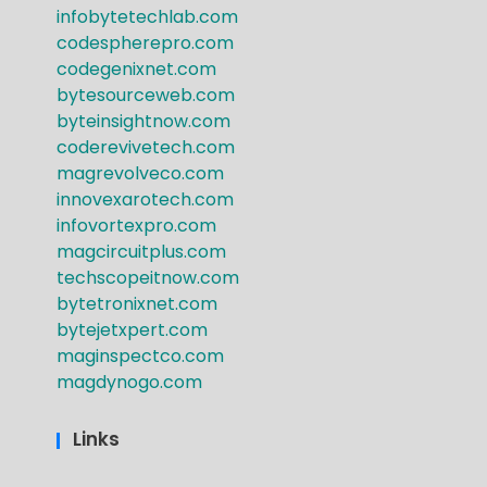
infobytetechlab.com
codespherepro.com
codegenixnet.com
bytesourceweb.com
byteinsightnow.com
coderevivetech.com
magrevolveco.com
innovexarotech.com
infovortexpro.com
magcircuitplus.com
techscopeitnow.com
bytetronixnet.com
bytejetxpert.com
maginspectco.com
magdynogo.com
Links