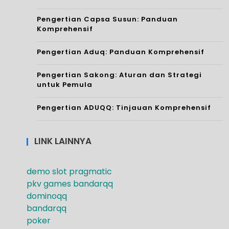
em
Akt
Pengertian Capsa Susun: Panduan
ar
ifq
Komprehensif
Tar
q
Pengertian Aduq: Panduan Komprehensif
uha
Da
Pengertian Sakong: Aturan dan Strategi
n
pat
untuk Pemula
Onli
Me
Pengertian ADUQQ: Tinjauan Komprehensif
ne
mb
ant
LINK LAINNYA
u
demo slot pragmatic
An
pkv games bandarqq
da
dominoqq
bandarqq
Me
poker