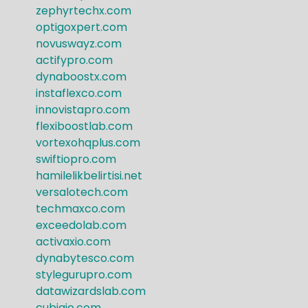
zephyrtechx.com
optigoxpert.com
novuswayz.com
actifypro.com
dynaboostx.com
instaflexco.com
innovistapro.com
flexiboostlab.com
vortexohqplus.com
swiftiopro.com
hamilelikbelirtisi.net
versalotech.com
techmaxco.com
exceedolab.com
activaxio.com
dynabytesco.com
stylegurupro.com
datawizardslab.com
cubiqio.com