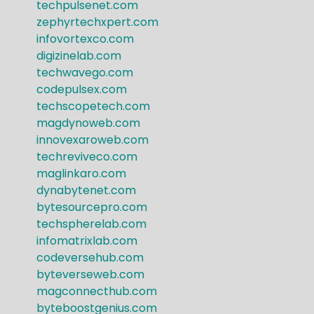
techpulsenet.com
zephyrtechxpert.com
infovortexco.com
digizinelab.com
techwavego.com
codepulsex.com
techscopetech.com
magdynoweb.com
innovexaroweb.com
techreviveco.com
maglinkaro.com
dynabytenet.com
bytesourcepro.com
techspherelab.com
infomatrixlab.com
codeversehub.com
byteverseweb.com
magconnecthub.com
byteboostgenius.com