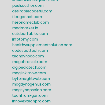
paulsauthor.com
desirablecodeful.com
flexigennet.com
heronameclub.com
medmarket.io
outdoortablez.com
infotomy.com
healthysupplementsolution.com
codespottech.com
techdynogo.com
magchronicle.com
digipediatech.com
maglinkitnow.com
byteinsightweb.com
magdynogenius.com
magsynapselab.com
techtronixgen.com
innovextechpro.com