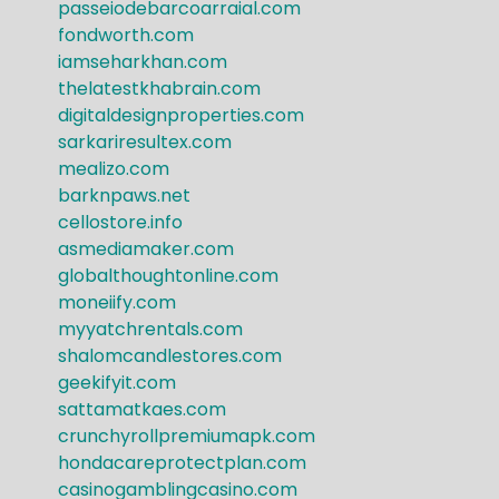
passeiodebarcoarraial.com
fondworth.com
iamseharkhan.com
thelatestkhabrain.com
digitaldesignproperties.com
sarkariresultex.com
mealizo.com
barknpaws.net
cellostore.info
asmediamaker.com
globalthoughtonline.com
moneiify.com
myyatchrentals.com
shalomcandlestores.com
geekifyit.com
sattamatkaes.com
crunchyrollpremiumapk.com
hondacareprotectplan.com
casinogamblingcasino.com