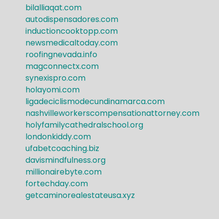
bilalliaqat.com
autodispensadores.com
inductioncooktopp.com
newsmedicaltoday.com
roofingnevada.info
magconnectx.com
synexispro.com
holayomi.com
ligadeciclismodecundinamarca.com
nashvilleworkerscompensationattorney.com
holyfamilycathedralschool.org
londonkiddy.com
ufabetcoaching.biz
davismindfulness.org
millionairebyte.com
fortechday.com
getcaminorealestateusa.xyz