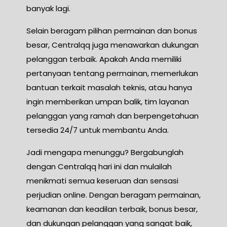
banyak lagi.
Selain beragam pilihan permainan dan bonus
besar, Centralqq juga menawarkan dukungan
pelanggan terbaik. Apakah Anda memiliki
pertanyaan tentang permainan, memerlukan
bantuan terkait masalah teknis, atau hanya
ingin memberikan umpan balik, tim layanan
pelanggan yang ramah dan berpengetahuan
tersedia 24/7 untuk membantu Anda.
Jadi mengapa menunggu? Bergabunglah
dengan Centralqq hari ini dan mulailah
menikmati semua keseruan dan sensasi
perjudian online. Dengan beragam permainan,
keamanan dan keadilan terbaik, bonus besar,
dan dukungan pelanggan yang sangat baik,