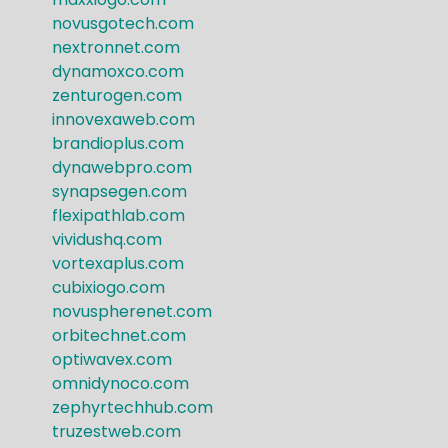
novusgotech.com
nextronnet.com
dynamoxco.com
zenturogen.com
innovexaweb.com
brandioplus.com
dynawebpro.com
synapsegen.com
flexipathlab.com
vividushq.com
vortexaplus.com
cubixiogo.com
novuspherenet.com
orbitechnet.com
optiwavex.com
omnidynoco.com
zephyrtechhub.com
truzestweb.com