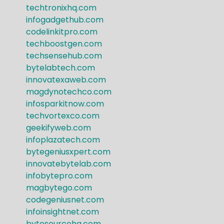
techtronixhq.com
infogadgethub.com
codelinkitpro.com
techboostgen.com
techsensehub.com
bytelabtech.com
innovatexaweb.com
magdynotechco.com
infosparkitnow.com
techvortexco.com
geekifyweb.com
infoplazatech.com
bytegeniusxpert.com
innovatebytelab.com
infobytepro.com
magbytego.com
codegeniusnet.com
infoinsightnet.com
bytesourcehq.com