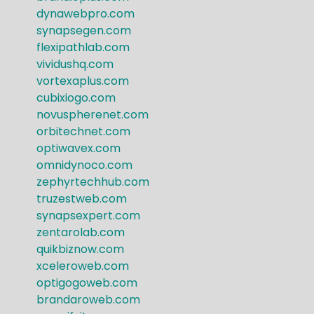
dynawebpro.com
synapsegen.com
flexipathlab.com
vividushq.com
vortexaplus.com
cubixiogo.com
novuspherenet.com
orbitechnet.com
optiwavex.com
omnidynoco.com
zephyrtechhub.com
truzestweb.com
synapsexpert.com
zentarolab.com
quikbiznow.com
xceleroweb.com
optigogoweb.com
brandaroweb.com