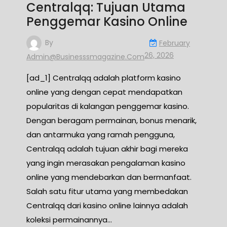
Centralqq: Tujuan Utama
Penggemar Kasino Online
By
February
26, 2026
Admin@businesssmagazine.com
[ad_1] Centralqq adalah platform kasino
online yang dengan cepat mendapatkan
popularitas di kalangan penggemar kasino.
Dengan beragam permainan, bonus menarik,
dan antarmuka yang ramah pengguna,
Centralqq adalah tujuan akhir bagi mereka
yang ingin merasakan pengalaman kasino
online yang mendebarkan dan bermanfaat.
Salah satu fitur utama yang membedakan
Centralqq dari kasino online lainnya adalah
koleksi permainannya…