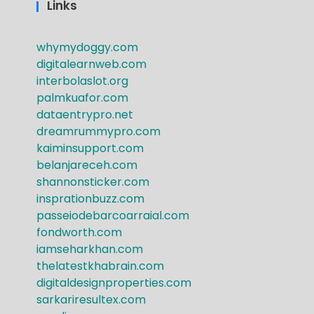
Links
whymydoggy.com
digitalearnweb.com
interbolaslot.org
palmkuafor.com
dataentrypro.net
dreamrummypro.com
kaiminsupport.com
belanjareceh.com
shannonsticker.com
insprationbuzz.com
passeiodebarcoarraial.com
fondworth.com
iamseharkhan.com
thelatestkhabrain.com
digitaldesignproperties.com
sarkariresultex.com