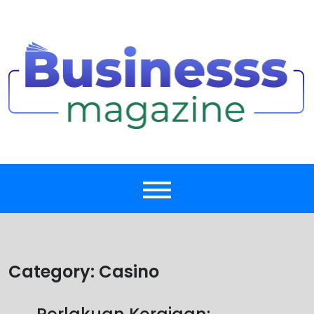
Skip
to
content
Situs Slot Online
Temukan Situs Slot Online Terbaik Yang Dilengkapi Dengan
Server PKV Games Dan Mendukung Deposit Pulsa. Mainkan
Berbagai Permainan Slot Dengan Transaksi Yang Mudah Dan
Aman.
Terbaik Dengan
Server PKV
Games Dan
Category:
Casino