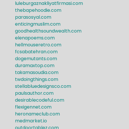
luleburgaznakliyatfirmasi.com
thebapehoodie.com
parasosyal.com
enticingmuslim.com
goodhealthsoundwealth.com
elenapoems.com
hellmouseretro.com
fcsabatehran.com
dogemutants.com
duramaxtop.com
takamasoudia.com
twdoingthings.com
stellabluedesignsco.com
paulsauthor.com
desirablecodeful.com
flexigennet.com
heronameclub.com
medmarket.io
outdoortablez.com