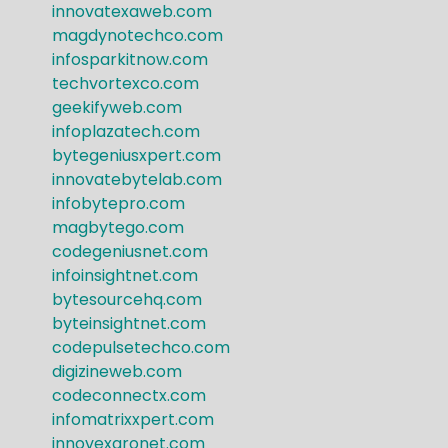
innovatexaweb.com
magdynotechco.com
infosparkitnow.com
techvortexco.com
geekifyweb.com
infoplazatech.com
bytegeniusxpert.com
innovatebytelab.com
infobytepro.com
magbytego.com
codegeniusnet.com
infoinsightnet.com
bytesourcehq.com
byteinsightnet.com
codepulsetechco.com
digizineweb.com
codeconnectx.com
infomatrixxpert.com
innovexaronet.com