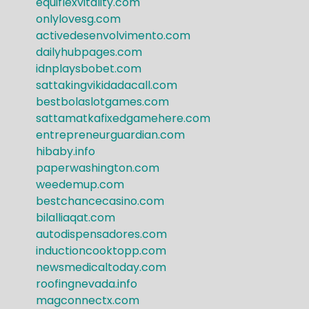
equiflexvitality.com
onlylovesg.com
activedesenvolvimento.com
dailyhubpages.com
idnplaysbobet.com
sattakingvikidadacall.com
bestbolaslotgames.com
sattamatkafixedgamehere.com
entrepreneurguardian.com
hibaby.info
paperwashington.com
weedemup.com
bestchancecasino.com
bilalliaqat.com
autodispensadores.com
inductioncooktopp.com
newsmedicaltoday.com
roofingnevada.info
magconnectx.com