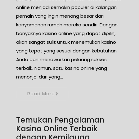
online menjadi semakin populer di kalangan
pemain yang ingin menang besar dari
kenyamanan rumah mereka sendiri. Dengan
banyaknya kasino online yang dapat dipilih,
akan sangat sulit untuk menemukan kasino
yang tepat yang sesuai dengan kebutuhan
Anda dan menawarkan peluang sukses
terbaik. Namun, satu kasino online yang
menonjol dari yang…
Read More
Temukan Pengalaman
Kasino Online Terbaik
dengan Kemilauqq