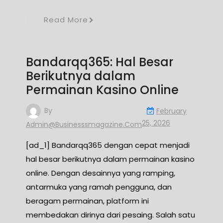
Read More
Bandarqq365: Hal Besar
Berikutnya dalam
Permainan Kasino Online
By
February
25, 2026
Admin@businesssmagazine.com
[ad_1] Bandarqq365 dengan cepat menjadi
hal besar berikutnya dalam permainan kasino
online. Dengan desainnya yang ramping,
antarmuka yang ramah pengguna, dan
beragam permainan, platform ini
membedakan dirinya dari pesaing. Salah satu