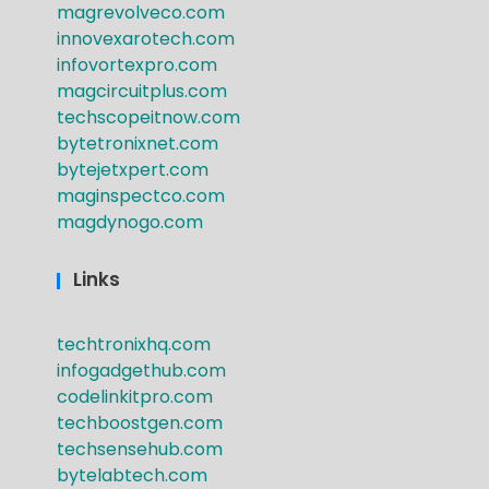
magrevolveco.com
innovexarotech.com
infovortexpro.com
magcircuitplus.com
techscopeitnow.com
bytetronixnet.com
bytejetxpert.com
maginspectco.com
magdynogo.com
Links
techtronixhq.com
infogadgethub.com
codelinkitpro.com
techboostgen.com
techsensehub.com
bytelabtech.com