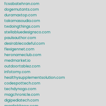
fcsabatehran.com
dogemutants.com
duramaxtop.com
takamasoudia.com
twdoingthings.com
stellabluedesignsco.com
paulsauthor.com
desirablecodeful.com
flexigennet.com
heronameclub.com
medmarket.io
outdoortablez.com
infotomy.com
healthysupplementsolution.com
codespottech.com
techdynogo.com
magchronicle.com
digipediatech.com
maglinkitnow.com