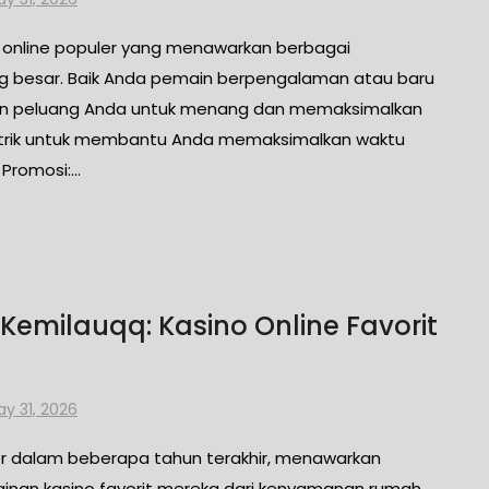
n online populer yang menawarkan berbagai
g besar. Baik Anda pemain berpengalaman atau baru
kan peluang Anda untuk menang dan memaksimalkan
n trik untuk membantu Anda memaksimalkan waktu
 Promosi:…
 Kemilauqq: Kasino Online Favorit
y 31, 2026
er dalam beberapa tahun terakhir, menawarkan
nan kasino favorit mereka dari kenyamanan rumah