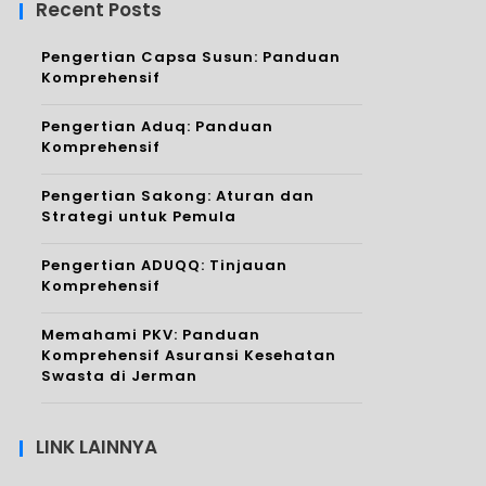
Recent Posts
Pengertian Capsa Susun: Panduan
Komprehensif
Pengertian Aduq: Panduan
Komprehensif
Pengertian Sakong: Aturan dan
Strategi untuk Pemula
Pengertian ADUQQ: Tinjauan
Komprehensif
Memahami PKV: Panduan
Komprehensif Asuransi Kesehatan
Swasta di Jerman
LINK LAINNYA