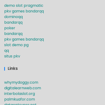
demo slot pragmatic
pkv games bandarqq
dominoqq
bandarqq
poker
bandarqq
pkv games bandarqq
slot demo pg
qq
situs pkv
Links
whymydoggy.com
digitalearnweb.com
interbolaslot.org
palmkuafor.com
dataentrypro.net