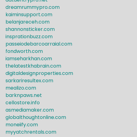
dreamrummypro.com
kaiminsupport.com
belanjareceh.com
shannonsticker.com
insprationbuzz.com
passeiodebarcoarraial.com
fondworth.com
iamseharkhan.com
thelatestkhabrain.com
digitaldesignproperties.com
sarkariresultex.com
mealizo.com
barknpaws.net
cellostore.info
asmediamaker.com
globalthoughtonline.com
moneiify.com
myyatchrentals.com