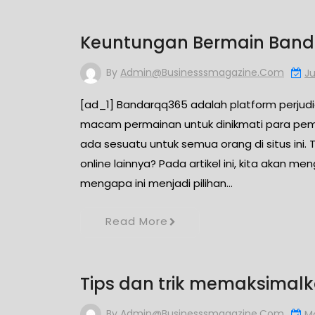
Keuntungan Bermain Banda
By
Admin@businesssmagazine.com
Ju
[ad_1] Bandarqq365 adalah platform perjud
macam permainan untuk dinikmati para pemain.
ada sesuatu untuk semua orang di situs ini
online lainnya? Pada artikel ini, kita akan
mengapa ini menjadi pilihan…
Read More
Tips dan trik memaksima
By
Admin@businesssmagazine.com
Ma