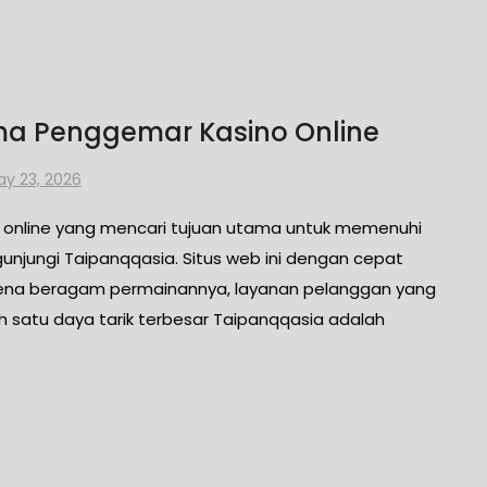
ma Penggemar Kasino Online
y 23, 2026
 online yang mencari tujuan utama untuk memenuhi
njungi Taipanqqasia. Situs web ini dengan cepat
arena beragam permainannya, layanan pelanggan yang
h satu daya tarik terbesar Taipanqqasia adalah