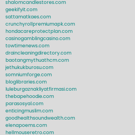
shalomcandlestores.com
geekifyit.com
sattamatkaes.com
crunchyrollpremiumapk.com
hondacareprotectplan.com
casinogamblingcasino.com
towtimenews.com
draincleaningdirectory.com
baotangmythuathcm.com
jethukukburosu.com
somniumforge.com
bloglibraries.com
luleburgaznakliyatfirmasi.com
thebapehoodie.com
parasosyal.com
enticingmuslim.com
goodhealthsoundwealth.com
elenapoems.com
hellmouseretro.com