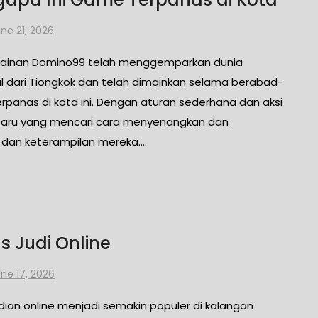
ne 21, 2026
rmainan Domino99 telah menggemparkan dunia
al dari Tiongkok dan telah dimainkan selama berabad-
erpanas di kota ini. Dengan aturan sederhana dan aksi
baru yang mencari cara menyenangkan dan
 dan keterampilan mereka.…
s Judi Online
ne 17, 2026
dian online menjadi semakin populer di kalangan