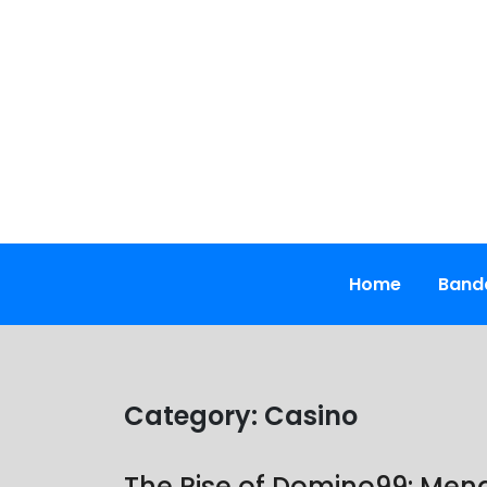
Skip
to
content
Home
Band
Category:
Casino
The Rise of Domino99: Men