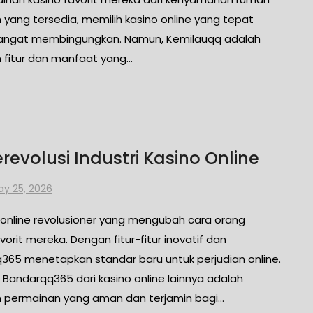
 yang tersedia, memilih kasino online yang tepat
sangat membingungkan. Namun, Kemilauqq adalah
 fitur dan manfaat yang…
olusi Industri Kasino Online
y 25, 2026
 online revolusioner yang mengubah cara orang
rit mereka. Dengan fitur-fitur inovatif dan
65 menetapkan standar baru untuk perjudian online.
andarqq365 dari kasino online lainnya adalah
 permainan yang aman dan terjamin bagi…