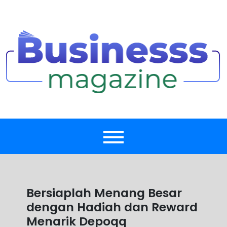
Skip
to
content
Situs Slot Online
Temukan Situs Slot Online Terbaik Yang Dilengkapi Dengan
Server PKV Games Dan Mendukung Deposit Pulsa. Mainkan
Berbagai Permainan Slot Dengan Transaksi Yang Mudah Dan
Aman.
Terbaik Dengan
Server PKV
Bersiaplah Menang Besar
Games Dan
dengan Hadiah dan Reward
Menarik Depoqq