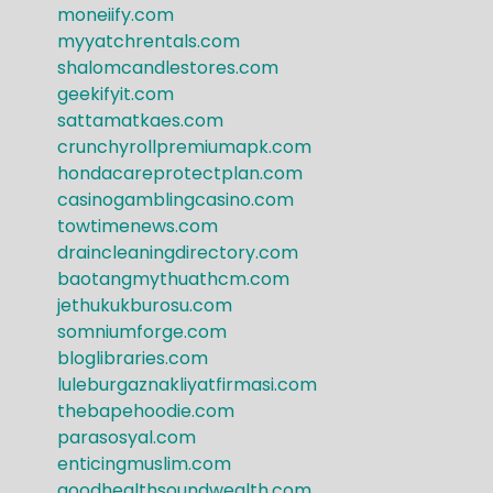
moneiify.com
myyatchrentals.com
shalomcandlestores.com
geekifyit.com
sattamatkaes.com
crunchyrollpremiumapk.com
hondacareprotectplan.com
casinogamblingcasino.com
towtimenews.com
draincleaningdirectory.com
baotangmythuathcm.com
jethukukburosu.com
somniumforge.com
bloglibraries.com
luleburgaznakliyatfirmasi.com
thebapehoodie.com
parasosyal.com
enticingmuslim.com
goodhealthsoundwealth.com