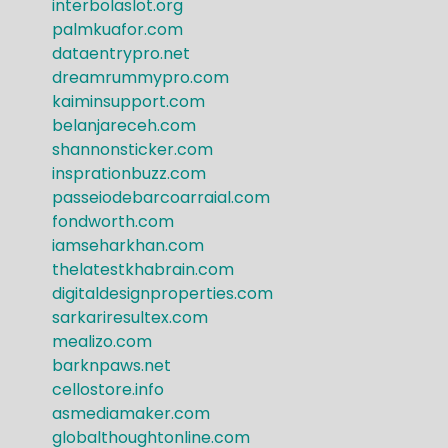
interbolaslot.org
palmkuafor.com
dataentrypro.net
dreamrummypro.com
kaiminsupport.com
belanjareceh.com
shannonsticker.com
insprationbuzz.com
passeiodebarcoarraial.com
fondworth.com
iamseharkhan.com
thelatestkhabrain.com
digitaldesignproperties.com
sarkariresultex.com
mealizo.com
barknpaws.net
cellostore.info
asmediamaker.com
globalthoughtonline.com