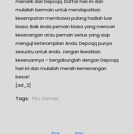
menarik dari Depoqq. Daftar hari ini dan
mulailah bermain untuk mendapatkan
kesempatan membawa pulang hadiah luar
biasa. Baik Anda pemain biasa yang mencari
kesenangan atau pemain serius yang siap
menguji keterampilan Anda, Depoqq punya
sesuatu untuk Anda. Jangan lewatkan
keseruannya – bergabunglah dengan Depoqq
hari ini dan mulailah meraih kemenangan
besar!
[ad_2]
Tags:
Pkv Games
Pre
Nex