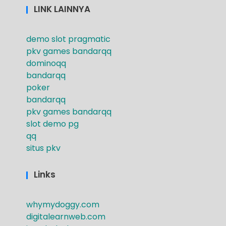
LINK LAINNYA
demo slot pragmatic
pkv games bandarqq
dominoqq
bandarqq
poker
bandarqq
pkv games bandarqq
slot demo pg
qq
situs pkv
Links
whymydoggy.com
digitalearnweb.com