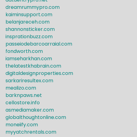
dreamrummypro.com
kaiminsupport.com
belanjareceh.com
shannonsticker.com
insprationbuzz.com
passeiodebarcoarraial.com
fondworth.com
iamseharkhan.com
thelatestkhabrain.com
digitaldesignproperties.com
sarkariresultex.com
mealizo.com
barknpaws.net
cellostore.info
asmediamaker.com
globalthoughtonline.com
moneiify.com
myyatchrentals.com