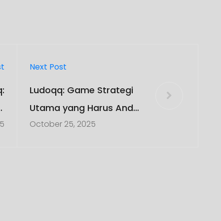
st
Next Post
:
Ludoqq: Game Strategi
i
Utama yang Harus Anda
25
October 25, 2025
e
Coba