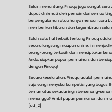
Selain menantang, Pinoqq juga sangat seru u
dapat dinikmati oleh pemain dari semua tin
berpengalaman atau hanya mencari cara ba
memberikan hiburan dan kegembiraan sela
Salah satu hal terbaik tentang Pinoqq adal
secara langsung maupun online. Ini menjadi
orang-orang terkasih dan menciptakan ke
Anda, siapkan papan permainan, dan bersia
dengan Pinoqq!
Secara keseluruhan, Pinoqq adalah permai
saja yang menyukai kompetisi yang bagus.
teman atau sekadar ingin bersenang-senan
menunggu? Ambil papan permainan dan mulai
[ad_2]