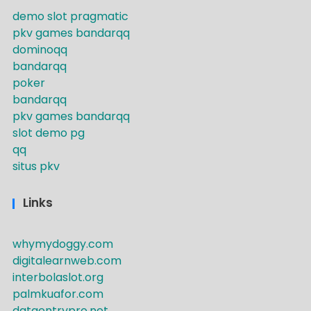
demo slot pragmatic
pkv games bandarqq
dominoqq
bandarqq
poker
bandarqq
pkv games bandarqq
slot demo pg
qq
situs pkv
Links
whymydoggy.com
digitalearnweb.com
interbolaslot.org
palmkuafor.com
dataentrypro.net