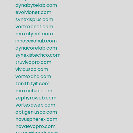
dynabytelab.com
evolvionet.com
synexisplus.com
vortexonet.com
maxxifynet.com
innovexahub.com
dynacorelab.com
synexistechco.com
truvivopro.com
vividusco.com
vortexahq.com
zenithifyit.com
maxxiohub.com
zephyraweb.com
vortexaweb.com
optigeniusco.com
novuspherex.com
novaevopro.com