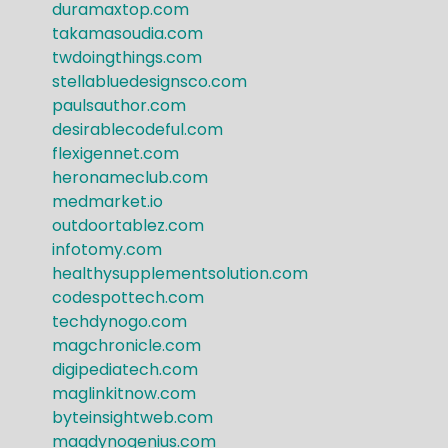
duramaxtop.com
takamasoudia.com
twdoingthings.com
stellabluedesignsco.com
paulsauthor.com
desirablecodeful.com
flexigennet.com
heronameclub.com
medmarket.io
outdoortablez.com
infotomy.com
healthysupplementsolution.com
codespottech.com
techdynogo.com
magchronicle.com
digipediatech.com
maglinkitnow.com
byteinsightweb.com
magdynogenius.com