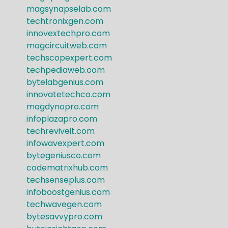
magsynapselab.com
techtronixgen.com
innovextechpro.com
magcircuitweb.com
techscopexpert.com
techpediaweb.com
bytelabgenius.com
innovatetechco.com
magdynopro.com
infoplazapro.com
techreviveit.com
infowavexpert.com
bytegeniusco.com
codematrixhub.com
techsenseplus.com
infoboostgenius.com
techwavegen.com
bytesavvypro.com