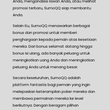
Anda, menganalisis lawan Anda, atau melihat
promosi terbaru, SumoQQ siap membantu
Anda.
Selain itu, SumoQQ menawarkan berbagai
bonus dan promosi untuk memberi
penghargaan kepada pemain atas kesetiaan
mereka. Dari bonus selamat datang hingga
bonus isi ulang, ada banyak peluang untuk
meningkatkan uang Anda dan meningkatkan
peluang Anda untuk menang besar.
Secara keseluruhan, SumoQQ adalah
platform fantastis bagi pemain yang ingin
melepaskan keterampilan poker mereka dan
membawa permainan mereka ke level
berikutnya. Dengan beragam pilihan