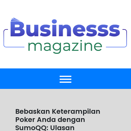
Skip
to
content
Situs Slot Online
Temukan Situs Slot Online Terbaik Yang Dilengkapi Dengan
Server PKV Games Dan Mendukung Deposit Pulsa. Mainkan
Berbagai Permainan Slot Dengan Transaksi Yang Mudah Dan
Aman.
Terbaik Dengan
Server PKV
Bebaskan Keterampilan
Games Dan
Poker Anda dengan
SumoQQ: Ulasan