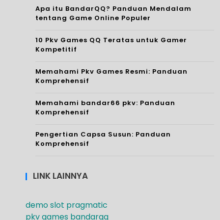
Apa itu BandarQQ? Panduan Mendalam
mai
g
tentang Game Online Populer
nan
Sos
10 Pkv Games QQ Teratas untuk Gamer
Kas
Kompetitif
ial?
ino
Memahami Pkv Games Resmi: Panduan
Komprehensif
Onli
ne
Memahami bandar66 pkv: Panduan
Komprehensif
Ter
Pengertian Capsa Susun: Panduan
bai
Komprehensif
k di
Uju
LINK LAINNYA
ng
demo slot pragmatic
Jari
pkv games bandarqq