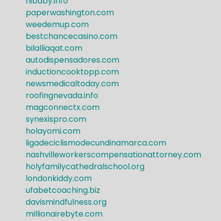
hibaby.info
paperwashington.com
weedemup.com
bestchancecasino.com
bilalliaqat.com
autodispensadores.com
inductioncooktopp.com
newsmedicaltoday.com
roofingnevada.info
magconnectx.com
synexispro.com
holayomi.com
ligadeciclismodecundinamarca.com
nashvilleworkerscompensationattorney.com
holyfamilycathedralschool.org
londonkiddy.com
ufabetcoaching.biz
davismindfulness.org
millionairebyte.com