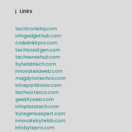
Links
techtronixhq.com
infogadgethub.com
codelinkitpro.com
techboostgen.com
techsensehub.com
bytelabtech.com
innovatexaweb.com
magdynotechco.com
infosparkitnow.com
techvortexco.com
geekifyweb.com
infoplazatech.com
bytegeniusxpert.com
innovatebytelab.com
infobytepro.com