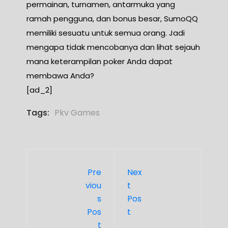
permainan, turnamen, antarmuka yang
ramah pengguna, dan bonus besar, SumoQQ
memiliki sesuatu untuk semua orang. Jadi
mengapa tidak mencobanya dan lihat sejauh
mana keterampilan poker Anda dapat
membawa Anda?
[ad_2]
Tags:
Pkv Games
Pre
Nex
Viou
T
S
Pos
Pos
T
T