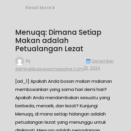
Read More
Menuqq: Dimana Setiap
Makan adalah
Petualangan Lezat
By
December
25, 2024
Admin@businesssmagazine.com
[ad_1] Apakah Anda bosan makan makanan
membosankan yang sama hari demi hari?
Apakah Anda mendambakan sesuatu yang
berbeda, menarik, dan lezat? Kunjungi
Menuqq, di mana setiap hidangan adalah
petualangan lezat yang menunggu untuk
dinikmati. Menuqq adalah pengalaman