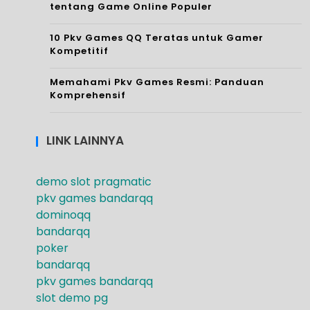
tentang Game Online Populer
10 Pkv Games QQ Teratas untuk Gamer
Kompetitif
Memahami Pkv Games Resmi: Panduan
Komprehensif
LINK LAINNYA
demo slot pragmatic
pkv games bandarqq
dominoqq
bandarqq
poker
bandarqq
pkv games bandarqq
slot demo pg