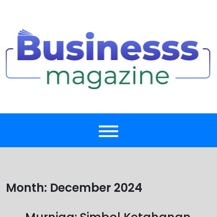
Skip
to
content
Situs Slot Online
Temukan Situs Slot Online Terbaik Yang Dilengkapi Dengan
Server PKV Games Dan Mendukung Deposit Pulsa. Mainkan
Berbagai Permainan Slot Dengan Transaksi Yang Mudah Dan
Aman.
Terbaik Dengan
Server PKV
Games Dan
Month:
December 2024