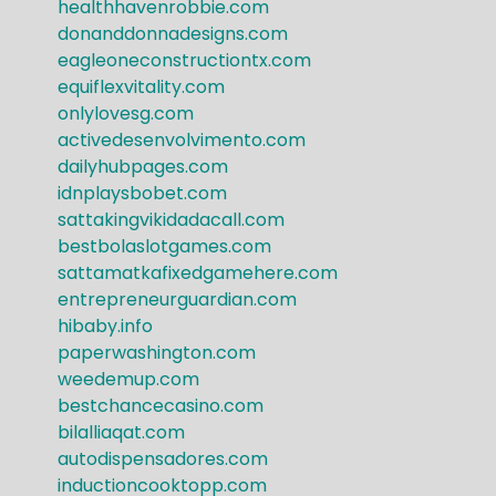
healthhavenrobbie.com
donanddonnadesigns.com
eagleoneconstructiontx.com
equiflexvitality.com
onlylovesg.com
activedesenvolvimento.com
dailyhubpages.com
idnplaysbobet.com
sattakingvikidadacall.com
bestbolaslotgames.com
sattamatkafixedgamehere.com
entrepreneurguardian.com
hibaby.info
paperwashington.com
weedemup.com
bestchancecasino.com
bilalliaqat.com
autodispensadores.com
inductioncooktopp.com