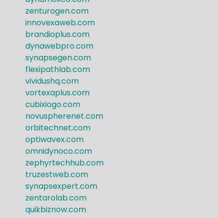
zenturogen.com
innovexaweb.com
brandioplus.com
dynawebpro.com
synapsegen.com
flexipathlab.com
vividushq.com
vortexaplus.com
cubixiogo.com
novuspherenet.com
orbitechnet.com
optiwavex.com
omnidynoco.com
zephyrtechhub.com
truzestweb.com
synapsexpert.com
zentarolab.com
quikbiznow.com