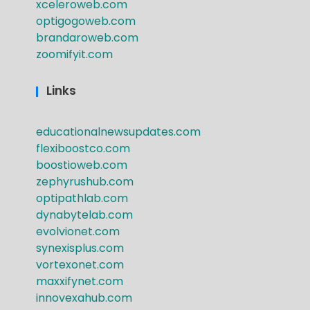
xceleroweb.com
optigogoweb.com
brandaroweb.com
zoomifyit.com
Links
educationalnewsupdates.com
flexiboostco.com
boostioweb.com
zephyrushub.com
optipathlab.com
dynabytelab.com
evolvionet.com
synexisplus.com
vortexonet.com
maxxifynet.com
innovexahub.com