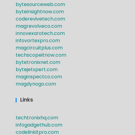
bytesourceweb.com
byteinsightnow.com
coderevivetech.com
magrevolveco.com
innovexarotech.com
infovortexpro.com
magcircuitplus.com
techscopeitnow.com
bytetronixnet.com
bytejetxpert.com
maginspectco.com
magdynogo.com
Links
techtronixhq.com
infogadgethub.com
codelinkitpro.com