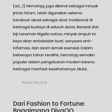
[ad_1] Hematqq, juga dikenal sebagai minyak
jintan hitam, telah digunakan selama
berabad-abad sebagai obat tradisional di
berbagai budaya di seluruh dunia. Berasal dari
biji tanaman Nigella sativa, minyak ampuh ini
kaya akan antioksidan kuat, senyawa anti-
inflamasi, dan asam lemak esensial. Dalam
beberapa tahun terakhir, hematqq semakin
populer dalam pengobatan modern karena
berbagai manfaat kesehatannya. Mulai…
Read More
Dari Fashion to Fortune:
Bagaimana DivaQQ